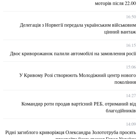
моторів після 22.00
16:50
Делегація з Норвегії передала українським військовим
цінний вантаж
16:15
Двоє криворожанок палили автомобілі на замовлення росії
15:06
У Кривому Розі створюють Молодіжний центр нового
покоління
14:27
Командир роти продав вартісний РЕБ, отриманий від
благодійників
14:09
Рідні загиблого криворіжця Олександра Золототруба просять
присвоїти йому звання Героя України