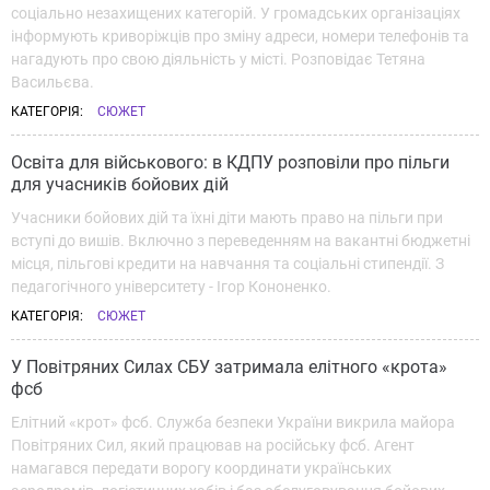
соціально незахищених категорій. У громадських організаціях
інформують криворіжців про зміну адреси, номери телефонів та
нагадують про свою діяльність у місті. Розповідає Тетяна
Васильєва.
КАТЕГОРІЯ:
СЮЖЕТ
Освіта для військового: в КДПУ розповіли про пільги
для учасників бойових дій
Учасники бойових дій та їхні діти мають право на пільги при
вступі до вишів. Включно з переведенням на вакантні бюджетні
місця, пільгові кредити на навчання та соціальні стипендії. З
педагогічного університету - Ігор Кононенко.
КАТЕГОРІЯ:
СЮЖЕТ
У Повітряних Силах СБУ затримала елітного «крота»
фсб
Елітний «крот» фсб. Служба безпеки України викрила майора
Повітряних Сил, який працював на російську фсб. Агент
намагався передати ворогу координати українських