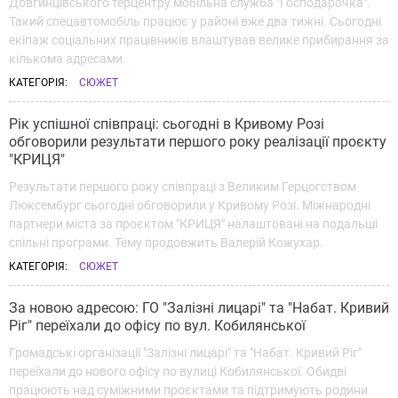
Довгинцівського терцентру мобільна служба "Господарочка".
Такий спецавтомобіль працює у районі вже два тижні. Сьогодні
екіпаж соціальних працівників влаштував велике прибирання за
кількома адресами.
КАТЕГОРІЯ:
СЮЖЕТ
Рік успішної співпраці: сьогодні в Кривому Розі
обговорили результати першого року реалізації проєкту
"КРИЦЯ"
Результати першого року співпраці з Великим Герцогством
Люксембург сьогодні обговорили у Кривому Розі. Міжнародні
партнери міста за проєктом "КРИЦЯ" налаштовані на подальші
спільні програми. Тему продовжить Валерій Кожухар.
КАТЕГОРІЯ:
СЮЖЕТ
За новою адресою: ГО "Залізні лицарі" та "Набат. Кривий
Ріг" переїхали до офісу по вул. Кобилянської
Громадські організації "Залізні лицарі" та "Набат. Кривий Ріг"
переїхали до нового офісу по вулиці Кобилянської. Обидві
працюють над суміжними проєктами та підтримують родини