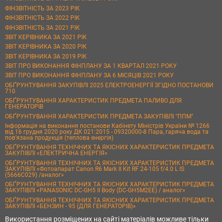
ФІНЗВІТНІСТЬ ЗА 2023 РІК
ФІНЗВІТНІСТЬ ЗА 2022 РІК
ФІНЗВІТНІСТЬ ЗА 2021 РІК
ЗВІТ КЕРІВНИКА ЗА 2021 РІК
ЗВІТ КЕРІВНИКА ЗА 2020 РІК
ЗВІТ КЕРІВНИКА ЗА 2019 РІК
ЗВІТ ПРО ВИКОНАННЯ ФІНПЛАНУ ЗА 1 КВАРТАЛ 2021 РОКУ
ЗВІТ ПРО ВИКОНАННЯ ФІНПЛАНУ ЗА 6 МІСЯЦІВ 2021 РОКУ
ОБҐРУНТУВАННЯ ЗАКУПІВЛІ 2025 ЕЛЕКТРОЕНЕРГІЇ ЗГІДНО ПОСТАНОВИ
710
ОБҐРУНТУВАННЯ ХАРАКТЕРИСТИК ПРЕДМЕТА ПАЛИВО ДЛЯ
ГЕНЕРАТОРІВ
ОБҐРУНТУВАННЯ ХАРАКТЕРИСТИК ПРЕДМЕТА ЗАКУПІВЛІ "ППМ"
Інформація на виконання постанови Кабінету Міністрів України № 1266
від 16 грудня 2020 року ДК 021:2015 - 09320000-8 Пара, гаряча вода та
пов’язана продукція (теплова енергія)
ОБҐРУНТУВАННЯ ТЕХНІЧНИХ ТА ЯКІСНИХ ХАРАКТЕРИСТИК ПРЕДМЕТА
ЗАКУПІВЛІ «ЕЛЕКТРИЧНА ЕНЕРГІЯ»
ОБҐРУНТУВАННЯ ТЕХНІЧНИХ ТА ЯКІСНИХ ХАРАКТЕРИСТИК ПРЕДМЕТА
ЗАКУПІВЛІ «Фотоапарат Canon R6 Mark II Kit RF 24-105 f/4.0 L IS
(5666C029) /аналог»
ОБҐРУНТУВАННЯ ТЕХНІЧНИХ ТА ЯКІСНИХ ХАРАКТЕРИСТИК ПРЕДМЕТА
ЗАКУПІВЛІ «PANASONIC DC-GH5 II Body (DC-GH5M2EE) / аналог»
ОБҐРУНТУВАННЯ ТЕХНІЧНИХ ТА ЯКІСНИХ ХАРАКТЕРИСТИК ПРЕДМЕТА
ЗАКУПІВЛІ «БЕНЗИН - 95 (ДЛЯ ГЕНЕРАТОРІВ)»
Використання розміщених на сайті матеріалів можливе тільки