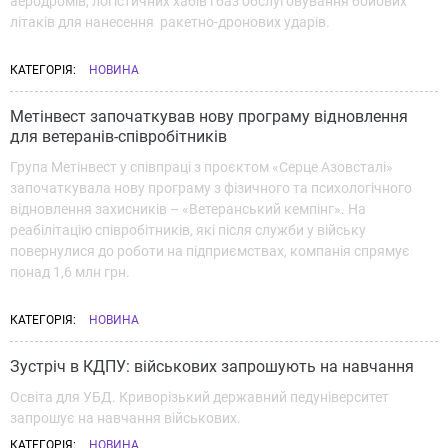
аеродромів, логістичних хабів і баз обслуговування бойових
літаків для нанесення ракетно-дронових ударів.
КАТЕГОРІЯ:
НОВИНА
Метінвест започаткував нову програму відновлення
для ветеранів-співробітників
Група Метінвест у співпраці з проєктом «Серце Азовсталі»
започаткувала нову програму з фізичного та психологічного
відновлення захисників – «Ветеранський кемпінг». На
реабілітацію співробітників, які після служби у війську
повернулися до роботи на підприємствах, компанія спрямує
понад 1,6 млн грн.
КАТЕГОРІЯ:
НОВИНА
Зустріч в КДПУ: військових запрошують на навчання
Освіта для УБД. Криворізький державний педуніверситет
запрошує на навчання військових.
КАТЕГОРІЯ:
НОВИНА