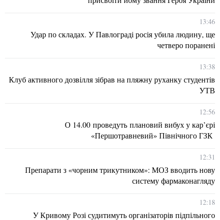
13:46
Удар по складах. У Павлограді росія убила людину, ще
четверо поранені
13:38
Клуб активного дозвілля зібрав на пляжну руханку студентів
УТВ
12:56
О 14.00 проведуть плановий вибух у кар’єрі
«Першотравневий» Північного ГЗК
12:31
Препарати з «чорним трикутником»: МОЗ вводить нову
систему фармаконагляду
12:18
У Кривому Розі судитимуть організаторів підпільного