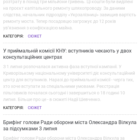
розтрату в понад три мільйони гривень. Ці кошти були виділені
на проєкт капітального ремонту шляхопроводу. За даними
слідства, начальник підрозділу «Укрзалізниці» завищив вартість
ремонту моста. Тепер посадовцю загрожує до 12 років
ув’язнення з конфіскацією майна.
КАТЕГОРІЯ:
СЮЖЕТ
У приймальній комісії КНУ: вступників чекають у двох
консультаційних центрах
З 1 липня розпочалася активна фаза вступної кампанії. У
Криворізькому національному університеті діє консультаційний
центр для вступників. Наразі до приймальної комісії - черга тих,
хто хоче вступати за спеціальними умовами. Реєстрація
пільговиків почалася сьогодні і завершиться о 18 годині 10
липня. Більше про це - в сюжеті Надії Шевченко.
КАТЕГОРІЯ:
СЮЖЕТ
Брифінг голови Ради оборони міста Олександра Вілкула
за підсумками 3 липня
Брифінг голови Ради оборони міста Олександра Вілкула за