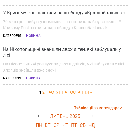
У Кривому Розі накрили наркобанду «Краснобалівські»
20 млн грн прибутку щомісяця і пів тонни канабісу за сезон. У
Кривому Розі накрили наркобанду «Краснобалівські».
КАТЕГОРІЯ:
НОВИНА
На Нікопольщині знайшли двох дітей, які заблукали у
лісі
На Нікопольщині розшукали двох підлітків, які заблукали у лісі.
Хлопців знайшли вже вночі.
КАТЕГОРІЯ:
НОВИНА
1
2
НАСТУПНА ›
ОСТАННЯ »
Публікації за календарем
ЛИПЕНЬ 2025
ПН
ВТ
СР
ЧТ
ПТ
СБ
НД