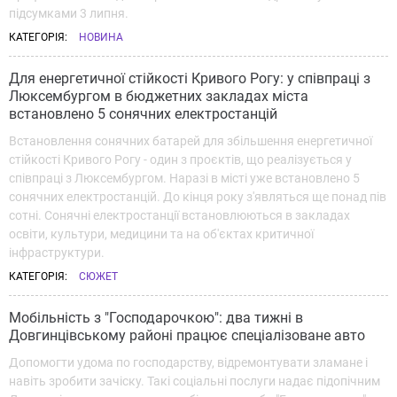
підсумками 3 липня.
КАТЕГОРІЯ:
НОВИНА
Для енергетичної стійкості Кривого Рогу: у співпраці з
Люксембургом в бюджетних закладах міста
встановлено 5 сонячних електростанцій
Встановлення сонячних батарей для збільшення енергетичної
стійкості Кривого Рогу - один з проєктів, що реалізується у
співпраці з Люксембургом. Наразі в місті уже встановлено 5
сонячних електростанцій. До кінця року з'являться ще понад пів
сотні. Сонячні електростанції встановлюються в закладах
освіти, культури, медицини та на об'єктах критичної
інфраструктури.
КАТЕГОРІЯ:
СЮЖЕТ
Мобільність з "Господарочкою": два тижні в
Довгинцівському районі працює спеціалізоване авто
Допомогти удома по господарству, відремонтувати зламане і
навіть зробити зачіску. Такі соціальні послуги надає підопічним