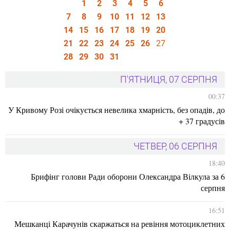
1
2
3
4
5
6
7
8
9
10
11
12
13
14
15
16
17
18
19
20
21
22
23
24
25
26
27
28
29
30
31
П'ЯТНИЦЯ, 07 СЕРПНЯ
00:37
У Кривому Розі очікується невелика хмарність, без опадів, до
+ 37 градусів
ЧЕТВЕР, 06 СЕРПНЯ
18:40
Брифінг голови Ради оборони Олександра Вілкула за 6
серпня
16:51
Мешканці Карачунів скаржаться на ревіння мотоциклетних