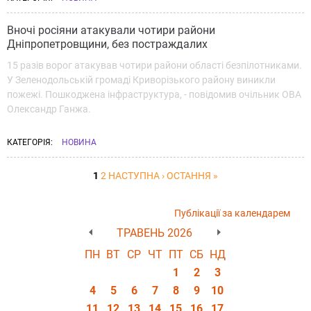
Вночі росіяни атакували чотири райони
Дніпропетровщини, без постраждалих
15 разів ворог атакував чотири райони області безпілотниками.
У Зеленодольській громаді Криворізького району виникли
пожежі. Пошкоджена інфраструктура, - повідомив очільник ОВА
Олександр Ганжа.
КАТЕГОРІЯ:
НОВИНА
1
2
НАСТУПНА ›
ОСТАННЯ »
Публікації за календарем
ТРАВЕНЬ 2026
ПН
ВТ
СР
ЧТ
ПТ
СБ
НД
1
2
3
4
5
6
7
8
9
10
11
12
13
14
15
16
17