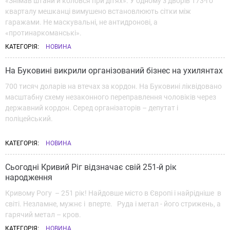
«Знімав штани й коловся при дітях». У одному з дворів 173-го
кварталу мешканці вимушено встановлюють сітки між
гаражами. Не маскувальні, не антидронові, а
«протинаркоманські».
КАТЕГОРІЯ:
НОВИНА
На Буковині викрили організований бізнес на ухилянтах
700 тисяч доларів на втечах за кордон. На Буковині ліквідовано
масштабну схему незаконного переправлення чоловіків через
державний кордон. Серед організаторів – депутат і
поліцейський.
КАТЕГОРІЯ:
НОВИНА
Сьогодні Кривий Ріг відзначає свій 251-й рік
народження
Кривому Рогу – 251 рік! Найдовше місто в Європі і найрідніше в
світі. Незламне, мужнє і вперте. Руда і метал - його стрижень, а
гарячий метал – кров.
КАТЕГОРІЯ:
НОВИНА