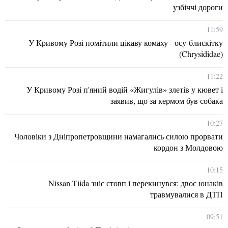
узбіччі дороги
11:59
У Кривому Розі помітили цікаву комаху - осу-блискітку
(Chrysididae)
11:22
У Кривому Розі п'яний водій «Жигулів» злетів у кювет і
заявив, що за кермом був собака
10:27
Чоловіки з Дніпропетровщини намагались силою прорвати
кордон з Молдовою
10:15
Nissan Tiida зніс стовп і перекинувся: двоє юнаків
травмувалися в ДТП
09:51