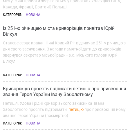
місту. Нині її роботи зберігаються у приватних колекціях США,
Канади, Франції, Британії, Польщі.
КАТЕГОРІЯ:
НОВИНА
Із 251-ю річницею міста криворіжців привітав Юрій
Вілкул
Сталеве серце країни. Нині Кривий Ріг відзначає 251-у річницю з
дня свого заснування. З нагоди памятної дати до криворіжців
звернувся секретар міської ради - в.о. міського голови Юрій
Вілкул.
КАТЕГОРІЯ:
НОВИНА
Криворіжців просять підписати петицію про присвоєння
звання Героя України Івану Заболотному
Петиція. Удова і рідні криворізького захисника Івана
Заболотного просять підтримати
петицію
про присвоєння йому
звання Героя України (посмертно)
КАТЕГОРІЯ:
НОВИНА