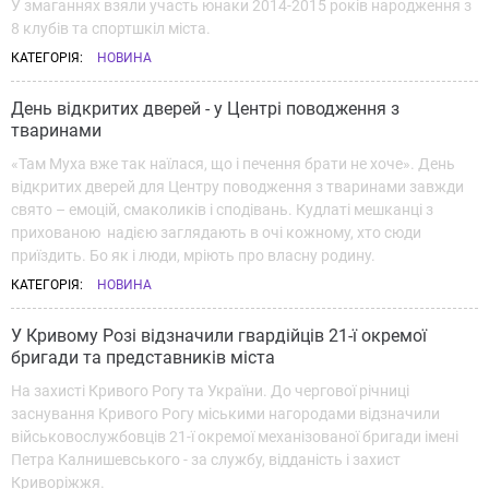
У змаганнях взяли участь юнаки 2014-2015 років народження з
8 клубів та спортшкіл міста.
КАТЕГОРІЯ:
НОВИНА
День відкритих дверей - у Центрі поводження з
тваринами
«Там Муха вже так наїлася, що і печення брати не хоче». День
відкритих дверей для Центру поводження з тваринами завжди
свято – емоцій, смаколиків і сподівань. Кудлаті мешканці з
прихованою надією заглядають в очі кожному, хто сюди
приїздить. Бо як і люди, мріють про власну родину.
КАТЕГОРІЯ:
НОВИНА
У Кривому Розі відзначили гвардійців 21-ї окремої
бригади та представників міста
На захисті Кривого Рогу та України. До чергової річниці
заснування Кривого Рогу міськими нагородами відзначили
військовослужбовців 21-ї окремої механізованої бригади імені
Петра Калнишевського - за службу, відданість і захист
Криворіжжя.