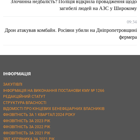
Злочинна недбалість? Поліція відкрила провадження щодо
загибелі людей на АЗС у Широкому
09:34
Дрон атакував комбайн. Росіяни убили на Дніпропетровщині
фермера
ІНФОРМАЦІЯ
ЗАКУПІВЛІ
ІНФОРМАЦІЯ НА ВИКОНАННЯ ПОСТАНОВИ КМУ № 1266
РЕДАКЦІЙНИЙ СТАТУТ
СТРУКТУРА ВЛАСНОСТІ
ВІДОМОСТІ ПРО КІНЦЕВИХ БЕНЕФІЦІАРНИХ ВЛАСНИКІВ
ФІНЗВІТНІСТЬ ЗА 1 КВАРТАЛ 2024 РОКУ
ФІНЗВІТНІСТЬ ЗА 2023 РІК
ФІНЗВІТНІСТЬ ЗА 2022 РІК
ФІНЗВІТНІСТЬ ЗА 2021 РІК
ЗВІТ КЕРІВНИКА ЗА 2021 РІК