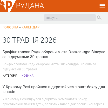
РУДАНА
ГОЛОВНА
»
КАЛЕНДАР
30 ТРАВНЯ 2026
Брифінг голови Ради оборони міста Олександра Вілкула
за підсумками 30 травня
Брифінг голови Ради оборони міста Олександра Вілкула за
підсумками 30 травня
КАТЕГОРІЯ:
НОВИНА
У Кривому Розі пройшов відкритий чемпіонат боксу для
юнаків
У Кривому Розі відбувся відкритий чемпіонат з боксу,
присвячений пам'яті дітей, загиблих внаслідок російської агресії.