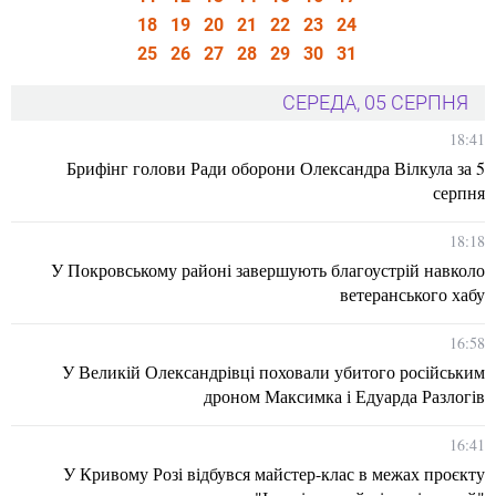
18
19
20
21
22
23
24
25
26
27
28
29
30
31
СЕРЕДА, 05 СЕРПНЯ
18:41
Брифінг голови Ради оборони Олександра Вілкула за 5
серпня
18:18
У Покровському районі завершують благоустрій навколо
ветеранського хабу
16:58
У Великій Олександрівці поховали убитого російським
дроном Максимка і Едуарда Разлогів
16:41
У Кривому Розі відбувся майстер-клас в межах проєкту