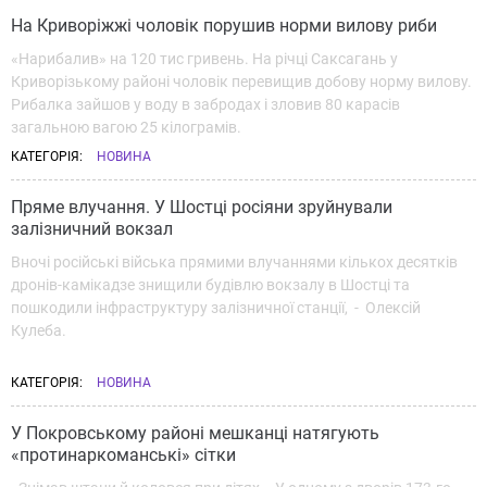
На Криворіжжі чоловік порушив норми вилову риби
«Нарибалив» на 120 тис гривень. На річці Саксагань у
Криворізькому районі чоловік перевищив добову норму вилову.
Рибалка зайшов у воду в забродах і зловив 80 карасів
загальною вагою 25 кілограмів.
КАТЕГОРІЯ:
НОВИНА
Пряме влучання. У Шостці росіяни зруйнували
залізничний вокзал
Вночі російські війська прямими влучаннями кількох десятків
дронів-камікадзе знищили будівлю вокзалу в Шостці та
пошкодили інфраструктуру залізничної станції, - Олексій
Кулеба.
КАТЕГОРІЯ:
НОВИНА
У Покровському районі мешканці натягують
«протинаркоманські» сітки