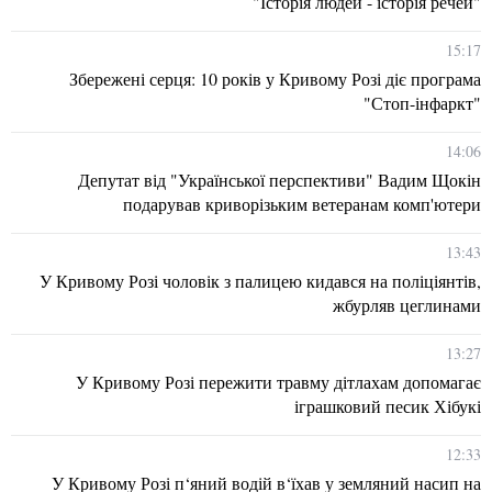
"Історія людей - історія речей"
15:17
Збережені серця: 10 років у Кривому Розі діє програма
"Стоп-інфаркт"
14:06
Депутат від "Української перспективи" Вадим Щокін
подарував криворізьким ветеранам комп'ютери
13:43
У Кривому Розі чоловік з палицею кидався на поліціянтів,
жбурляв цеглинами
13:27
У Кривому Розі пережити травму дітлахам допомагає
іграшковий песик Хібукі
12:33
У Кривому Розі п‘яний водій в‘їхав у земляний насип на