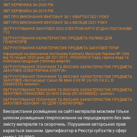
ЗВІТ КЕРІВНИКА ЗА 2020 РІК
ЗВІТ КЕРІВНИКА ЗА 2019 РІК
ЗВІТ ПРО ВИКОНАННЯ ФІНПЛАНУ ЗА 1 КВАРТАЛ 2021 РОКУ
ЗВІТ ПРО ВИКОНАННЯ ФІНПЛАНУ ЗА 6 МІСЯЦІВ 2021 РОКУ
ОБҐРУНТУВАННЯ ЗАКУПІВЛІ 2025 ЕЛЕКТРОЕНЕРГІЇ ЗГІДНО ПОСТАНОВИ
710
ОБҐРУНТУВАННЯ ХАРАКТЕРИСТИК ПРЕДМЕТА ПАЛИВО ДЛЯ
ГЕНЕРАТОРІВ
ОБҐРУНТУВАННЯ ХАРАКТЕРИСТИК ПРЕДМЕТА ЗАКУПІВЛІ "ППМ"
Інформація на виконання постанови Кабінету Міністрів України № 1266
від 16 грудня 2020 року ДК 021:2015 - 09320000-8 Пара, гаряча вода та
пов’язана продукція (теплова енергія)
ОБҐРУНТУВАННЯ ТЕХНІЧНИХ ТА ЯКІСНИХ ХАРАКТЕРИСТИК ПРЕДМЕТА
ЗАКУПІВЛІ «ЕЛЕКТРИЧНА ЕНЕРГІЯ»
ОБҐРУНТУВАННЯ ТЕХНІЧНИХ ТА ЯКІСНИХ ХАРАКТЕРИСТИК ПРЕДМЕТА
ЗАКУПІВЛІ «Фотоапарат Canon R6 Mark II Kit RF 24-105 f/4.0 L IS
(5666C029) /аналог»
ОБҐРУНТУВАННЯ ТЕХНІЧНИХ ТА ЯКІСНИХ ХАРАКТЕРИСТИК ПРЕДМЕТА
ЗАКУПІВЛІ «PANASONIC DC-GH5 II Body (DC-GH5M2EE) / аналог»
ОБҐРУНТУВАННЯ ТЕХНІЧНИХ ТА ЯКІСНИХ ХАРАКТЕРИСТИК ПРЕДМЕТА
ЗАКУПІВЛІ «БЕНЗИН - 95 (ДЛЯ ГЕНЕРАТОРІВ)»
Використання розміщених на сайті матеріалів можливе тільки
шляхом розміщення гіперпосилання на першоджерело без змін
змісту матеріалів та скорочень. Порушення авторських прав
карається законом. Ідентифікатор в Реєстрі суб'єктів у сфері
медіа L 10-0062.