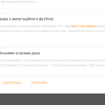
 фальшиву інвалідність.
анда з ампутаційного футболу
а команда з ампутаційного футболу. Рік тому
місто підтримало
наши
нне футбольне поле зі штучним покриттям, тренажерні зали та 50-
ійськими атаками дахи
атаками дахи. Це будинки в Саксаганському районі, які росіяни ро
Розі майже 3,5 тисячі будинків: 1710 багатоквартирних і 1692 прив
НАСТУПНА ›
ОСТАННЯ »