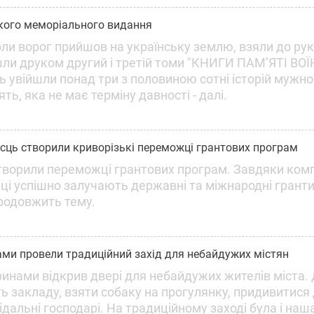
ького меморіального видання
ли ворог прийшов на українську землю, взяли до рук
шли друком другий і третій томи "КНИГИ ПАМ’ЯТІ ВОЇ
увійшли понад три з половиною сотні історій мужнос
ть, яка не має терміну давності - далі.
ісць створили криворізькі переможці грантових програм
створили переможці грантових програм. Завдяки ком
мці успішно залучають державні та міжнародні грант
продовжить тему.
нами провели традиційний захід для небайдужих містян
инами відкрив двері для небайдужих жителів міста. Д
ть закладу, взяти собаку на прогулянку, придивитися
дальні господарі. На традиційному заході була і наш