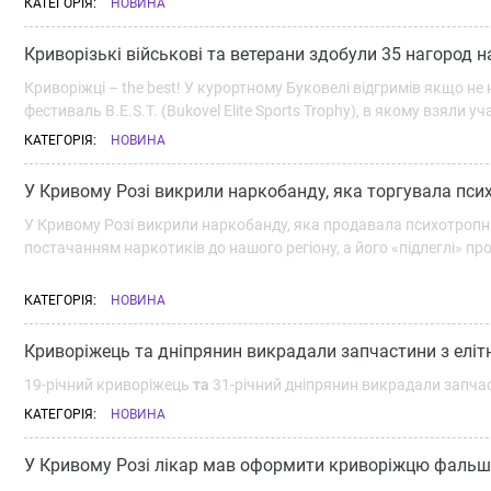
КАТЕГОРІЯ:
НОВИНА
Криворізькі військові та ветерани здобули 35 нагород 
Криворіжці – the best! У курортному Буковелі відгримів якщо не 
фестиваль B.E.S.T. (Bukovel Elite Sports Trophy), в якому взяли уч
КАТЕГОРІЯ:
НОВИНА
У Кривому Розі викрили наркобанду, яка торгувала пс
У Кривому Розі викрили наркобанду, яка продавала психотропні
постачанням наркотиків до нашого регіону, а його «підлеглі» про
КАТЕГОРІЯ:
НОВИНА
Криворіжець та дніпрянин викрадали запчастини з еліт
19-річний криворіжець
та
31-річний дніпрянин викрадали запчас
КАТЕГОРІЯ:
НОВИНА
У Кривому Розі лікар мав оформити криворіжцю фальшив