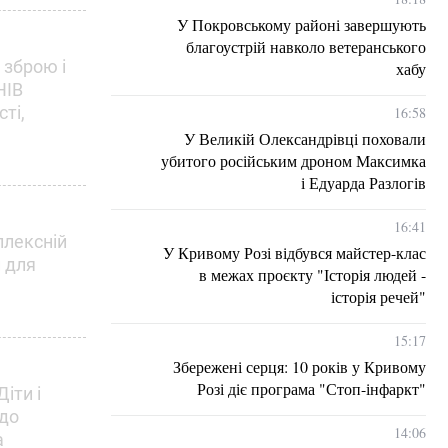
У Покровському районі завершують
благоустрій навколо ветеранського
 зброю і
хабу
НІВ
ті,
16:58
У Великій Олександрівці поховали
убитого російським дроном Максимка
і Едуарда Разлогів
16:41
плексній
У Кривому Розі відбувся майстер-клас
и для
в межах проєкту "Історія людей -
історія речей"
15:17
Збережені серця: 10 років у Кривому
Розі діє програма "Стоп-інфаркт"
іти і
 до
14:06
а