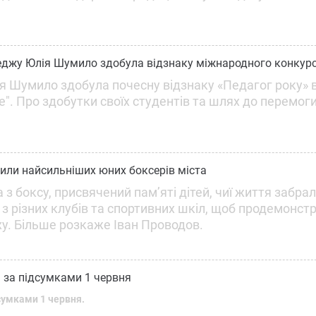
леджу Юлія Шумило здобула відзнаку міжнародного конкур
я Шумило здобула почесну відзнаку «Педагог року» в
ne". Про здобутки своїх студентів та шлях до перемог
чили найсильніших юних боксерів міста
 з боксу, присвячений пам’яті дітей, чиї життя забра
 з різних клубів та спортивних шкіл, щоб продемонст
ху. Більше розкаже Іван Проводов.
 за підсумками 1 червня
дсумками 1 червня.