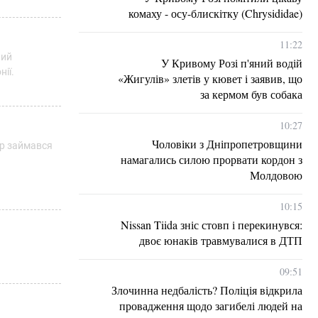
комаху - осу-блискітку (Chrysididae)
11:22
ний
У Кривому Розі п'яний водій
нії.
«Жигулів» злетів у кювет і заявив, що
за кермом був собака
10:27
Чоловіки з Дніпропетровщини
ер займався
намагались силою прорвати кордон з
Молдовою
10:15
Nissan Tiida зніс стовп і перекинувся:
двоє юнаків травмувалися в ДТП
09:51
Злочинна недбалість? Поліція відкрила
провадження щодо загибелі людей на