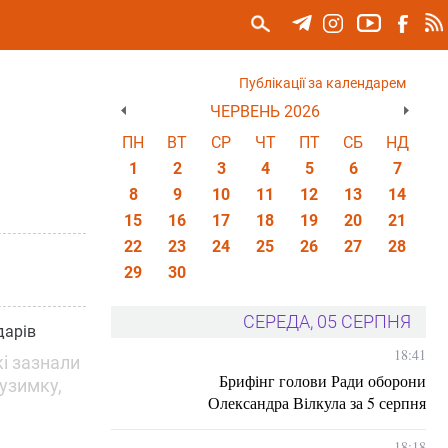
Публікації за календарем
ЧЕРВЕНЬ 2026
ПН
ВТ
СР
ЧТ
ПТ
СБ
НД
1
2
3
4
5
6
7
8
9
10
11
12
13
14
15
16
17
18
19
20
21
22
23
24
25
26
27
28
29
30
СЕРЕДА, 05 СЕРПНЯ
дарів
18:41
кі зазнали
Брифінг голови Ради оборони
 узимку,
Олександра Вілкула за 5 серпня
18:18