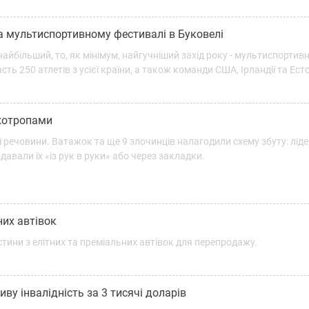
на мультиспортивному фестивалі в Буковелі
найбільший, то, як мінімум, найгучніший захід року - мультиспортив
асть 250 атлетів з усієї країни, а також команди США, Ірландії та Есто
ихотропами
 речовини. Ватажок та ще 9 злочинців налагодили схему збуту: лід
давали їх «із рук в руки» або через закладки.
них автівок
тини з елітних та преміальних автівок для перепродажу.
у інвалідність за 3 тисячі доларів