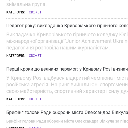
знімальна група.
КАТЕГОРІЯ:
СЮЖЕТ
Педагог року: викладачка Криворізького гірничого ко
Викладачка Криворізького гірничого коледжу Юлі
міжнародної організації "Junior Achievement Ukrai
педагогиня розповіла нашим журналістам.
КАТЕГОРІЯ:
СЮЖЕТ
Перші кроки до великих перемог: у Кривому Розі визна
У Кривому Розі відбувся відкритий чемпіонат міста
російська агресія. На ринг вийшли юні спортсмени
свою майстерність, спортивний характер і силу ду
КАТЕГОРІЯ:
СЮЖЕТ
Брифінг голови Ради оборони міста Олександра Вілкула
Брифінг голови Ради оборони міста Олександра Вілкула за пі