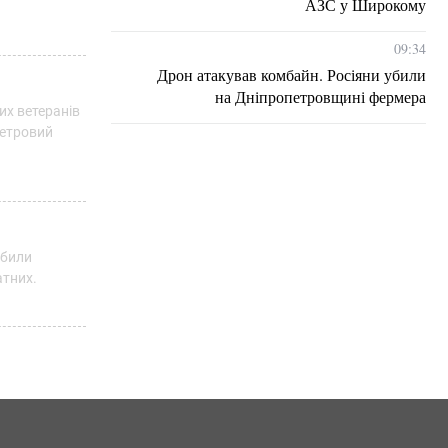
АЗС у Широкому
09:34
Дрон атакував комбайн. Росіяни убили
на Дніпропетровщині фермера
х ветеранів
метровий
збили
атних.