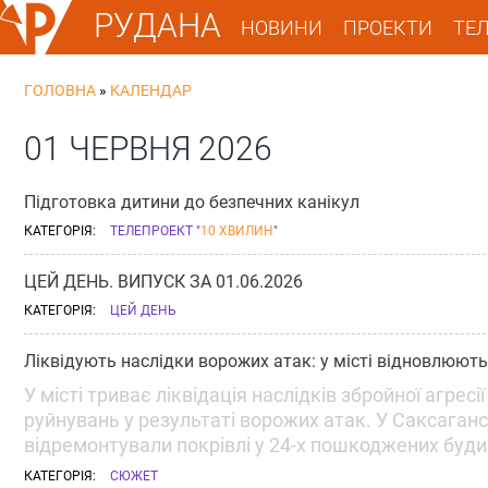
РУДАНА
НОВИНИ
ПРОЕКТИ
ТЕ
ГОЛОВНА
»
КАЛЕНДАР
01 ЧЕРВНЯ 2026
Підготовка дитини до безпечних канікул
КАТЕГОРІЯ:
ТЕЛЕПРОЕКТ "
10 ХВИЛИН
"
ЦЕЙ ДЕНЬ. ВИПУСК ЗА 01.06.2026
КАТЕГОРІЯ:
ЦЕЙ ДЕНЬ
Ліквідують наслідки ворожих атак: у місті відновлюють
У місті триває ліквідація наслідків збройної агресі
руйнувань у результаті ворожих атак. У Саксаганс
відремонтували покрівлі у 24-х пошкоджених буди
КАТЕГОРІЯ:
СЮЖЕТ