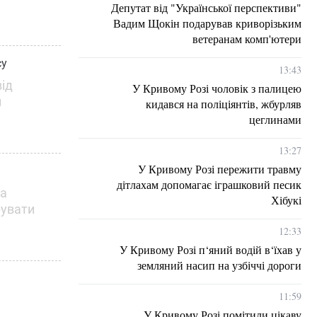
Депутат від "Української перспективи"
Вадим Щокін подарував криворізьким
ветеранам комп'ютери
су
13:43
ід
У Кривому Розі чоловік з палицею
и
кидався на поліціянтів, жбурляв
цеглинами
13:27
У Кривому Розі пережити травму
дітлахам допомагає іграшковий песик
ла
Хібукі
рувати
12:33
У Кривому Розі п‘яний водій в‘їхав у
земляний насип на узбіччі дороги
11:59
У Кривому Розі помітили цікаву