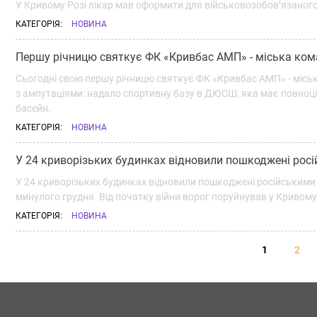
У Кривому Розі лікар мав оформити для військовозобов’язаного
КАТЕГОРІЯ:
НОВИНА
Першу річницю святкує ФК «Кривбас АМП» - міська ком
Сьогодні свою першу річницю святкує ФК «Кривбас АМП» - міськ
з ампутаціями: надало спортивну базу в ДЮСШ, яка має повноці
басейн.
КАТЕГОРІЯ:
НОВИНА
У 24 криворізьких будинках відновили пошкоджені рос
У 24 криворізьких будинках відновили пошкоджені російськими 
минулого грудня. Від початку війни ворог поруйнував у Кривому 
КАТЕГОРІЯ:
НОВИНА
1
2