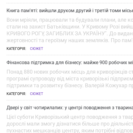
Книга пам'яті: вийшли друком другий і третій томи міс
Вони мріяли, працювали та будували плани, але ко
стали на захист Батьківщини. У Кривому Розі вий
КРИВОГО РОГУ, ЗАГИБЛИХ ЗА УКРАЇНУ". До видань 
жертовності та героїзму наших земляків. Про пам'я
КАТЕГОРІЯ:
СЮЖЕТ
Фінансова підтримка для бізнесу: майже 900 робочих м
Понад 880 нових робочих місць для криворіжців 
програмі супроводу від міста криворізькі підприє
підтримки та розвитку бізнесу. Валерій Кожухар 
КАТЕГОРІЯ:
СЮЖЕТ
Двері у світ чотирилапих: у центрі поводження з твари
Цієї суботи Криворізький центр поводження з твар
дорослі мали змогу дізнатися більше про діяльніс
пухнастих мешканців центру, яким потрібні відпові