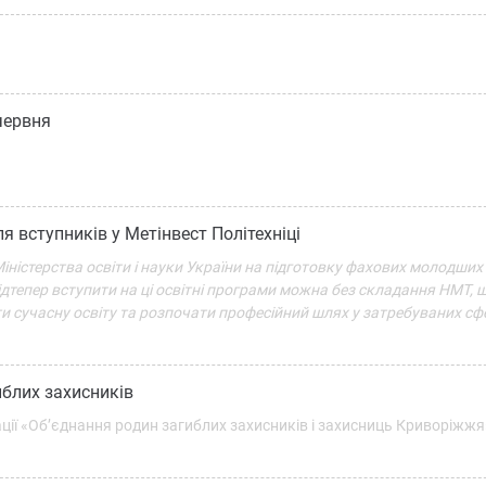
червня
я вступників у Метінвест Політехніці
 Міністерства освіти і науки України на підготовку фахових молодши
тепер вступити на ці освітні програми можна без складання НМТ, 
ти сучасну освіту та розпочати професійний шлях у затребуваних сф
иблих захисників
ації «Об’єднання родин загиблих захисників і захисниць Криворіжжя