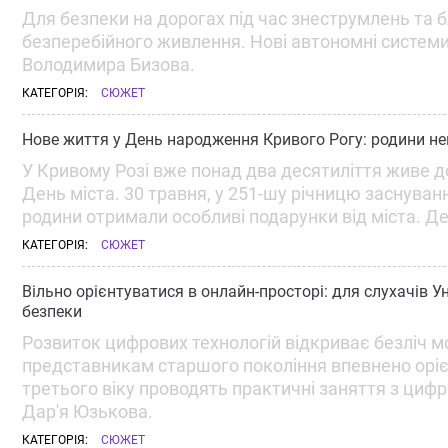
Для безпеки на дорогах під час знеструмлень та
безперебійного живлення. Нові автономні системи 
Володимира Бизова.
КАТЕГОРІЯ:
СЮЖЕТ
Нове життя у День народження Кривого Рогу: родини н
У Кривому Розі вже понад два десятиліття живе д
День міста. 30 травня, у 251-шу річницю заснування
родини отримали особливі подарунки від міста. Д
КАТЕГОРІЯ:
СЮЖЕТ
Вільно орієнтуватися в онлайн-просторі: для слухачів У
безпеки
Розвиток цифрових технологій відкриває безліч м
представникам старшого покоління впевнено орієн
третього віку проводять практичні заняття з цифр
Дар'я Юзькова.
КАТЕГОРІЯ:
СЮЖЕТ