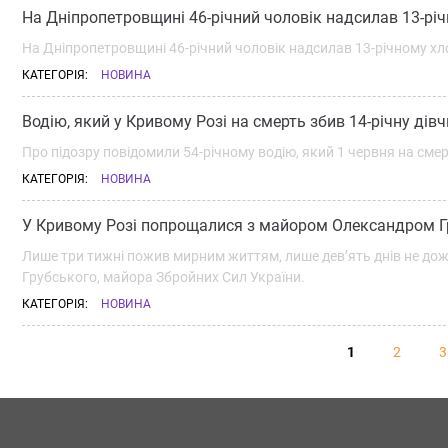
На Дніпропетровщині 46-річний чоловік надсилав 13-річ
На Дніпропетровщині
46-річний чоловік надсилав 13-річному хло
КАТЕГОРІЯ:
НОВИНА
Водію, який у Кривому Розі на смерть збив 14-річну дів
Про підозру повідомили 54-річному водію, який 1 червня на смер
КАТЕГОРІЯ:
НОВИНА
У Кривому Розі попрощалися з майором Олександром 
Лише три тижні пожив мирним життям, лише дев’ять днів не дож
Грубського, майора Збройних Сил України.
КАТЕГОРІЯ:
НОВИНА
1
2
3