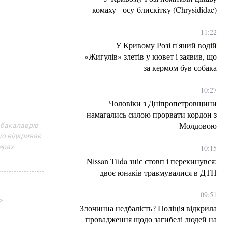
комаху - осу-блискітку (Chrysididae)
11:22
У Кривому Розі п'яний водій
«Жигулів» злетів у кювет і заявив, що
за кермом був собака
10:27
Чоловіки з Дніпропетровщини
намагались силою прорвати кордон з
Молдовою
х бакалаврів
що відкриває
ерах.
10:15
Nissan Tiida зніс стовп і перекинувся:
двоє юнаків травмувалися в ДТП
09:51
».
Злочинна недбалість? Поліція відкрила
провадження щодо загибелі людей на