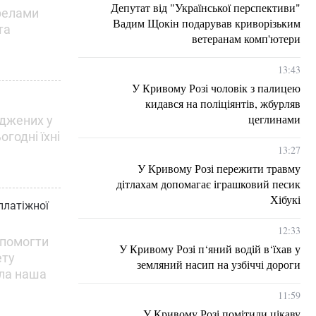
Депутат від "Української перспективи"
ерелами
Вадим Щокін подарував криворізьким
та
ветеранам комп'ютери
13:43
У Кривому Розі чоловік з палицею
кидався на поліціянтів, жбурляв
цеглинами
оджених у
огодні їхні
13:27
У Кривому Розі пережити травму
дітлахам допомагає іграшковий песик
Хібукі
платіжної
12:33
опомогти
У Кривому Розі п‘яний водій в‘їхав у
ету
земляний насип на узбіччі дороги
ала наша
11:59
У Кривому Розі помітили цікаву