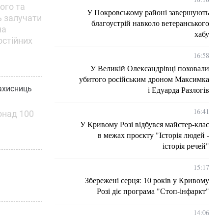
ого та
У Покровському районі завершують
ь залучати
благоустрій навколо ветеранського
на
хабу
остійних
16:58
У Великій Олександрівці поховали
убитого російським дроном Максимка
Захисниць
і Едуарда Разлогів
16:41
понад 100
У Кривому Розі відбувся майстер-клас
в межах проєкту "Історія людей -
історія речей"
15:17
Збережені серця: 10 років у Кривому
Розі діє програма "Стоп-інфаркт"
14:06