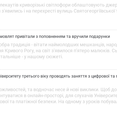
 блекаутів криворізькі світлофори облаштовують дж
з'явились і на перехресті вулиць Святогеоргіївської 
емовлят привітали з поповненням та вручили подарунки
обра традиція - вітати наймолодших мешканців, нар
 Кривого Рогу, на світ з'явилося п'ятеро малюків. Сь
етальніше - у нашому сюжеті.
ніверситету третього віку проводять заняття з цифрової та 
ожливостей, та водночас несе й нові виклики. Щоб д
туватися в онлайн-просторі, для слухачів Університ
ової та платіжної безпеки. На одному з уроків побув