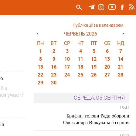
Публікації за календарем
ЧЕРВЕНЬ 2026
ПН
ВТ
СР
ЧТ
ПТ
СБ
НД
1
2
3
4
5
6
7
8
9
10
11
12
13
14
15
16
17
18
19
20
21
22
23
24
25
26
27
28
го
29
30
й з
ки участі
СЕРЕДА, 05 СЕРПНЯ
18:41
Брифінг голови Ради оборони
Олександра Вілкула за 5 серпня
ія
18:18