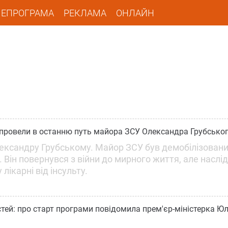
ЛЕПРОГРАМА
РЕКЛАМА
ОНЛАЙН
сті провели в останню путь майора ЗСУ Олександра Грубсько
лександру Грубському. Майор ЗСУ був демобілізовани
. Він повернувся з війни до мирного життя, але наслід
лікарні від інсульту.
тей: про старт програми повідомила прем'єр-міністерка Юл