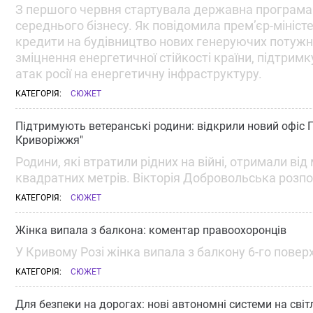
З першого червня стартувала державна програма п
середнього бізнесу. Як повідомила прем’єр-мініс
кредити на будівництво нових генеруючих потужно
зміцнення енергетичної стійкості країни, підтримк
атак росії на енергетичну інфраструктуру.
КАТЕГОРІЯ:
СЮЖЕТ
Підтримують ветеранські родини: відкрили новий офіс Г
Криворіжжя"
Родини, які втратили рідних на війні, отримали ві
квадратних метрів. Вікторія Добровольська розпо
КАТЕГОРІЯ:
СЮЖЕТ
Жінка випала з балкона: коментар правоохоронців
У Кривому Розі жінка випала з балкону 6-го поверху
КАТЕГОРІЯ:
СЮЖЕТ
Для безпеки на дорогах: нові автономні системи на св