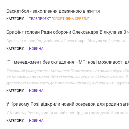
Баскетбол - захоплення довжиною в життя
КАТЕГОРІЯ:
ТЕЛЕПРОЕКТ "
СПОРТИВНА СЕРЕДА
"
Брифінг голови Ради оборони Олександра Вілкула за 3 
Брифінг голови Ради оборони Олександра Вілкула за 3 червня
КАТЕГОРІЯ:
НОВИНА
ІТ і менеджмент без складання НМТ: нові можливості дл
Технічний університет «Метінвест Політехніка» отримав ліцензії
за новими напрямами «Комп’ютерні науки» та «Менеджмент». Від
додаткові можливості для випускників шкіл, які прагнуть здобу
КАТЕГОРІЯ:
НОВИНА
У Кривому Розі відкрили новий осередок для родин заг
У Кривому Розі відкрили новий простір для громадської організ
КАТЕГОРІЯ:
НОВИНА