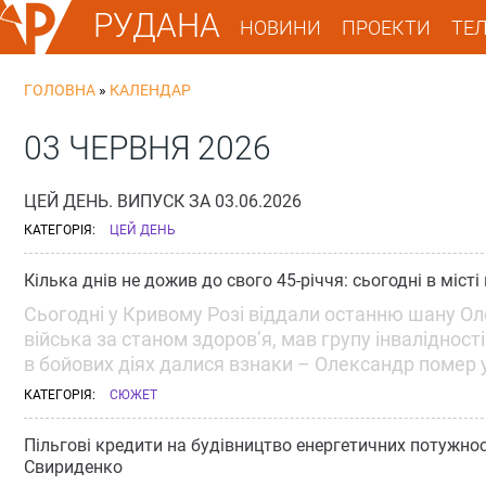
РУДАНА
НОВИНИ
ПРОЕКТИ
ТЕ
ГОЛОВНА
»
КАЛЕНДАР
03 ЧЕРВНЯ 2026
ЦЕЙ ДЕНЬ. ВИПУСК ЗА 03.06.2026
КАТЕГОРІЯ:
ЦЕЙ ДЕНЬ
Кілька днів не дожив до свого 45-річчя: сьогодні в мі
Сьогодні у Кривому Розі віддали останню шану О
війська за станом здоров’я, мав групу інвалідності
в бойових діях далися взнаки – Олександр помер у 
КАТЕГОРІЯ:
СЮЖЕТ
Пільгові кредити на будівництво енергетичних потужнос
Свириденко