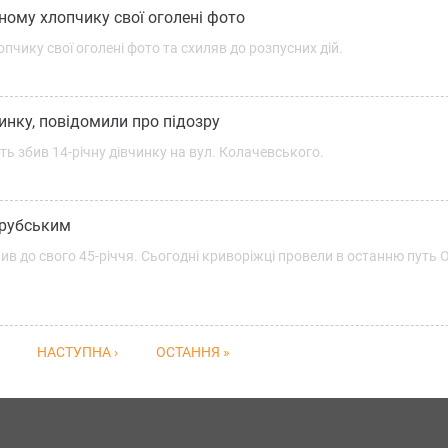
ному хлопчику свої оголені фото
пчику свої оголені фото та схиляв до розпусних дій.
чинку, повідомили про підозру
ть збив 14-річну дівчинку на вул. Колачевського.
Грубським
ив до свого 45-річчя. Сьогодні криворіжці провели в останню путь
НАСТУПНА ›
ОСТАННЯ »