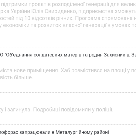
ідтримки проєктів розподіленої генерації для велик
терка України Юлія Свириденко, підприємства зможут
стей під 10 відсотків річних. Програма спрямована 
у економіки та розвиток власної генерації в умовах п
О "Об'єднання солдатських матерів та родин Захисників, 
д міста нове приміщення. Хаб розмістився на площі у 
вість більше.
 і загинула. Подробиці повідомили у поліції.
ітлофорах запрацювали в Металургійному районі