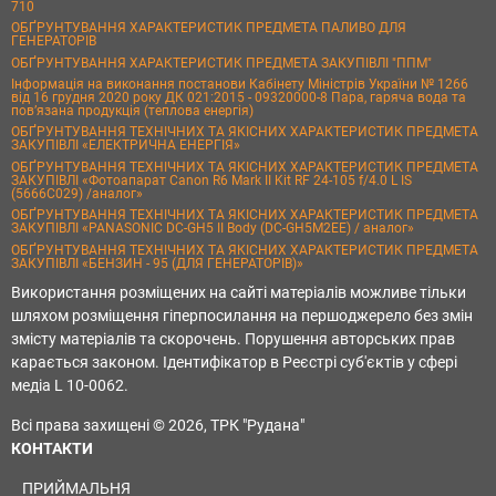
710
ОБҐРУНТУВАННЯ ХАРАКТЕРИСТИК ПРЕДМЕТА ПАЛИВО ДЛЯ
ГЕНЕРАТОРІВ
ОБҐРУНТУВАННЯ ХАРАКТЕРИСТИК ПРЕДМЕТА ЗАКУПІВЛІ "ППМ"
Інформація на виконання постанови Кабінету Міністрів України № 1266
від 16 грудня 2020 року ДК 021:2015 - 09320000-8 Пара, гаряча вода та
пов’язана продукція (теплова енергія)
ОБҐРУНТУВАННЯ ТЕХНІЧНИХ ТА ЯКІСНИХ ХАРАКТЕРИСТИК ПРЕДМЕТА
ЗАКУПІВЛІ «ЕЛЕКТРИЧНА ЕНЕРГІЯ»
ОБҐРУНТУВАННЯ ТЕХНІЧНИХ ТА ЯКІСНИХ ХАРАКТЕРИСТИК ПРЕДМЕТА
ЗАКУПІВЛІ «Фотоапарат Canon R6 Mark II Kit RF 24-105 f/4.0 L IS
(5666C029) /аналог»
ОБҐРУНТУВАННЯ ТЕХНІЧНИХ ТА ЯКІСНИХ ХАРАКТЕРИСТИК ПРЕДМЕТА
ЗАКУПІВЛІ «PANASONIC DC-GH5 II Body (DC-GH5M2EE) / аналог»
ОБҐРУНТУВАННЯ ТЕХНІЧНИХ ТА ЯКІСНИХ ХАРАКТЕРИСТИК ПРЕДМЕТА
ЗАКУПІВЛІ «БЕНЗИН - 95 (ДЛЯ ГЕНЕРАТОРІВ)»
Використання розміщених на сайті матеріалів можливе тільки
шляхом розміщення гіперпосилання на першоджерело без змін
змісту матеріалів та скорочень. Порушення авторських прав
карається законом. Ідентифікатор в Реєстрі суб'єктів у сфері
медіа L 10-0062.
Всі права захищені © 2026, ТРК "Рудана"
КОНТАКТИ
ПРИЙМАЛЬНЯ