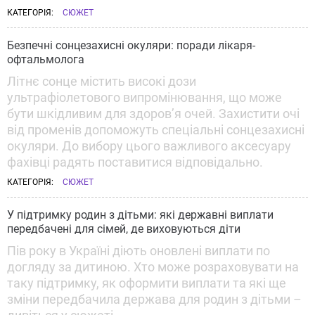
КАТЕГОРІЯ:
СЮЖЕТ
Безпечні сонцезахисні окуляри: поради лікаря-
офтальмолога
Літнє сонце містить високі дози
ультрафіолетового випромінювання, що може
бути шкідливим для здоров’я очей. Захистити очі
від променів допоможуть спеціальні сонцезахисні
окуляри. До вибору цього важливого аксесуару
фахівці радять поставитися відповідально.
КАТЕГОРІЯ:
СЮЖЕТ
У підтримку родин з дітьми: які державні виплати
передбачені для сімей, де виховуються діти
Пів року в Україні діють оновлені виплати по
догляду за дитиною. Хто може розраховувати на
таку підтримку, як оформити виплати та які ще
зміни передбачила держава для родин з дітьми –