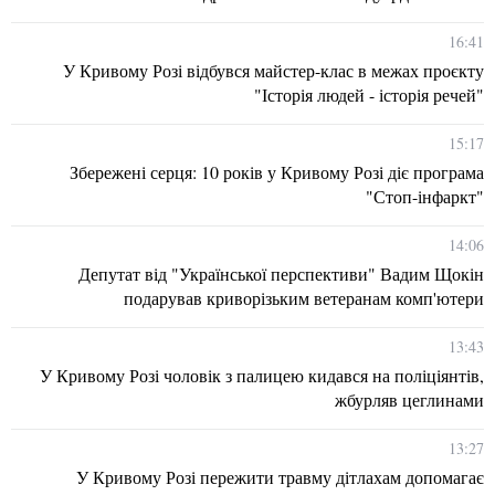
16:41
У Кривому Розі відбувся майстер-клас в межах проєкту
"Історія людей - історія речей"
15:17
Збережені серця: 10 років у Кривому Розі діє програма
"Стоп-інфаркт"
14:06
Депутат від "Української перспективи" Вадим Щокін
подарував криворізьким ветеранам комп'ютери
13:43
У Кривому Розі чоловік з палицею кидався на поліціянтів,
жбурляв цеглинами
13:27
У Кривому Розі пережити травму дітлахам допомагає