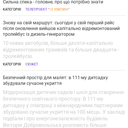
Сильна спека - головне, про що потрібно знати
КАТЕГОРІЯ:
ТЕЛЕПРОЕКТ "
10 ХВИЛИН
"
Знову на свій маршрут: сьогодні у свій перший рейс
після оновлення вийшов капітально відремонтований
тролейбус із дизель-генератором
10 нових автобусів, більше десяти капітально
відремонтованих трамваїв та більше двадцяти -
тролейбусів.
КАТЕГОРІЯ:
СЮЖЕТ
Безпечний простір для малят: в 111-му дитсадку
збудували сучасне укриття
Модернізація дитячих садків і шкіл для створення
безпечного освітнього простору. В 111-му
дитсадку у співпраці з міжнародними партнерами
збудовано сучасне укриття на 100 місць. У закладі
подбали і про енергонезалежність будівель.
Вікторія Добровольська розповість більше.