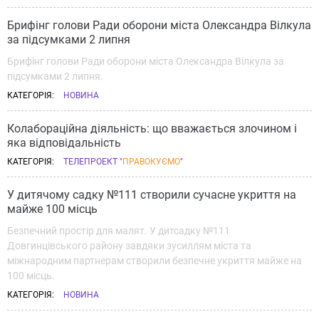
Брифінг голови Ради оборони міста Олександра Вілкула
за підсумками 2 липня
Брифінг голови Ради оборони міста Олександра Вілкула за
підсумками 2 липня.
КАТЕГОРІЯ:
НОВИНА
Колабораційна діяльність: що вважається злочином і
яка відповідальність
КАТЕГОРІЯ:
ТЕЛЕПРОЕКТ "
ПРАВОКУЄМО
"
У дитячому садку №111 створили сучасне укриття на
майже 100 місць
Безпечний простір для малят. У дитсадку №111
Довгинцівського району завдяки зусиллям міста та
міжнародним партнерам створили безпечне укриття майже на
100 місць.
КАТЕГОРІЯ:
НОВИНА