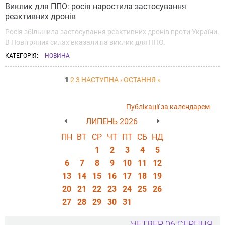
Виклик для ППО: росія наростила застосування
реактивних дронів
Росія збільшила застосування реактивних дронів проти України.
В Повітряних силах вказали на виклик для ППО.
КАТЕГОРІЯ:
НОВИНА
1
2
3
НАСТУПНА ›
ОСТАННЯ »
Публікації за календарем
ЛИПЕНЬ 2026
ПН
ВТ
СР
ЧТ
ПТ
СБ
НД
1
2
3
4
5
6
7
8
9
10
11
12
13
14
15
16
17
18
19
20
21
22
23
24
25
26
27
28
29
30
31
ЧЕТВЕР, 06 СЕРПНЯ