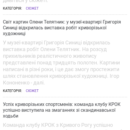
дивіться у сюжеті.
КАТЕГОРІЯ:
СЮЖЕТ
Світ картин Олени Телятник: у музеї-квартирі Григорія
Синиці відкрилась виставка робіт криворізької
художниці
У музеї-квартирі Григорія Синиці відкрилась
виставка робіт Олени Телятник. На розсуд
прихильників реалістичного живопису
представлені понад тридцять полотен. Картини
написані в різні роки, і це дає змогу простежити
шлях становлення криворізької художниці. Ігор
Кононенко - далі.
КАТЕГОРІЯ:
СЮЖЕТ
Успіх криворізьких спортсменів: команда клубу КРОК
успішно виступила на змаганнях зі скандинавської
ходьби
Команда клубу КРОК з Кривого Рогу успішно