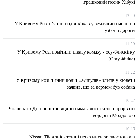
іграшковий песик Хібукі
12:33
У Кривому Розі п‘яний водій в‘їхав у земляний насип на
узбіччі дороги
11:59
У Кривому Розі помітили цікаву комаху - осу-блискітку
(Chrysididae)
11:22
У Кривому Розі п'яний водій «Жигулів» злетів у кювет і
заявив, що за кермом був собака
10:27
Чоловіки з Дніпропетровщини намагались силою прорвати
кордон з Молдовою
10:15
Nissan Tiida зніс стовп і перекинувся: двоє юнаків