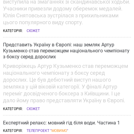
виступила на змаганнях зі скандинавської ходьби.
Учасники привезли додому оберемок медалей.
Юлія Снятовська зустрілася з прихильниками
цього популярного виду спорту.
КАТЕГОРІЯ:
СЮЖЕТ
Представить Україну в Європі: наш земляк Артур
Кузьменко став переможцем національного чемпіонату
з боксу серед дорослих
Криворіжець Артур Кузьменко став переможцем
національного чемпіонату з боксу серед
дорослих. Це був дебютний виступ нашого
земляка у цій віковій категорії. У фіналі Артур
переміг досвідченого боксера з Київщини. І це
дало йому право представляти Україну в Європі.
КАТЕГОРІЯ:
СЮЖЕТ
Експертний релакс: мовний гід біля води. Частина 1
КАТЕГОРІЯ:
ТЕЛЕПРОЕКТ "
МОВИМО
"