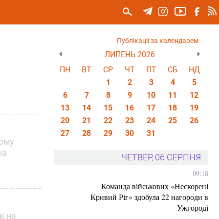
Публікації за календарем
ЛИПЕНЬ 2026
ПН
ВТ
СР
ЧТ
ПТ
СБ
НД
1
2
3
4
5
6
7
8
9
10
11
12
13
14
15
16
17
18
19
20
21
22
23
24
25
26
27
28
29
30
31
кому
на
ЧЕТВЕР, 06 СЕРПНЯ
09:18
Команда військових «Нескорені
Кривий Ріг» здобула 22 нагороди в
Ужгороді
к на