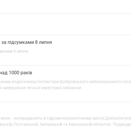
 за підсумками 8 липня
умками 8 липня.
над 1000 раків
денному водосховищі інспектори Дніпровського рибоохоронного пат
 завершення літньої нерестової заборони.
тання, - попереджають в гідрометеорологічному центрі Дніпропетро
івській, Полтавській, Запорізькій та Херсонській областях. Подекуди