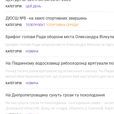
КАТЕГОРІЯ:
ЦЕЙ ДЕНЬ
ДЮСШ №8 - на хвилі спортивних звершень
КАТЕГОРІЯ:
ТЕЛЕПРОЕКТ "
СПОРТИВНА СЕРЕДА
"
Брифінг голови Ради оборони міста Олександра Вілкула
Брифінг голови Ради оборони міста Олександра Вілкула за підс
КАТЕГОРІЯ:
НОВИНА
На Південному водосховищі рибоохоронці врятували по
Понад тисячу раків врятували від незаконного вилову. На Пів
масштабне браконьєрство, що сталося вже наступного дня після
КАТЕГОРІЯ:
НОВИНА
На Дніпропетровщину сунуть грози та похолодання
На нас сунуть грози та похолодання. Сьогоднішня злива – не ос
Донецької областей. Дощі, як з відра, обіцяють у Сумській, Харк