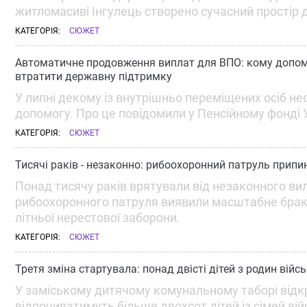
житломасиві Інгулець створено сучасний простір д
КАТЕГОРІЯ:
СЮЖЕТ
Автоматичне продовження виплат для ВПО: кому допомог
втратити державну підтримку
У липні декому із внутрішньо переміщених осіб не
допомогу. Про це повідомили у Пенсійному фонді 
КАТЕГОРІЯ:
СЮЖЕТ
Тисячі раків - незаконно: рибоохоронний патруль прип
Понад тисячу раків врятували від незаконного ви
рибоохоронного патруля виявили масштабне брак
літньої нерестової заборони.
КАТЕГОРІЯ:
СЮЖЕТ
Третя зміна стартувала: понад двісті дітей з родин вій
У заміському дитячому комунальному таборі відк
відпочиватимуть більше двохсот дітей із сімей вій