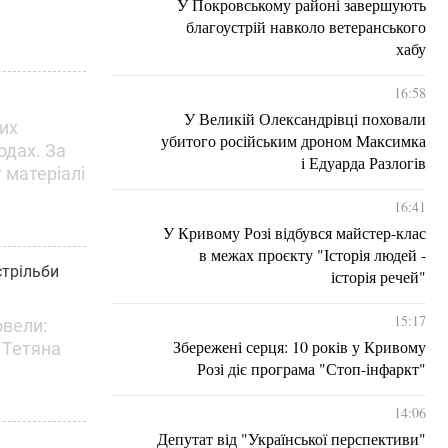
У Покровському районі завершують
благоустрій навколо ветеранського
хабу
16:58
У Великій Олександрівці поховали
их
убитого російським дроном Максимка
одах. За
і Едуарда Разлогів
у матеріалі
16:41
У Кривому Розі відбувся майстер-клас
в межах проєкту "Історія людей -
стрільби
історія речей"
15:17
овели:
Збережені серця: 10 років у Кривому
 Тетяна
Розі діє програма "Стоп-інфаркт"
14:06
Депутат від "Української перспективи"