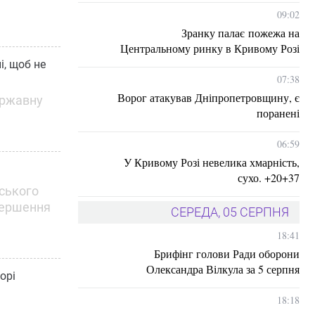
09:02
Зранку палає пожежа на
Центральному ринку в Кривому Розі
, щоб не
07:38
Ворог атакував Дніпропетровщину, є
ержавну
поранені
06:59
У Кривому Розі невелика хмарність,
сухо. +20+37
вського
вершення
СЕРЕДА, 05 СЕРПНЯ
18:41
Брифінг голови Ради оборони
Олександра Вілкула за 5 серпня
орі
18:18