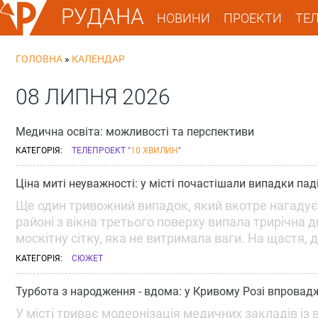
РУДАНА
НОВИНИ
ПРОЕКТИ
ТЕ
ГОЛОВНА
»
КАЛЕНДАР
08 ЛИПНЯ 2026
Медична освіта: можливості та перспективи
КАТЕГОРІЯ:
ТЕЛЕПРОЕКТ "
10 ХВИЛИН
"
Ціна миті неуважності: у місті почастішали випадки паді
Ще один тривожний випадок, який вкотре нагадує 
районі з вікна третього поверху випала трирічна
москітну сітку, яка не витримала ваги. На щастя, 
КАТЕГОРІЯ:
СЮЖЕТ
Турбота з народження - вдома: у Кривому Розі впровад
У місті триває модернізація медичних закладів із