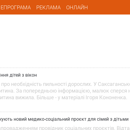
ЛЕПРОГРАМА
РЕКЛАМА
ОНЛАЙН
ння дітей з вікон
про необхідність пильності дорослих. У Саксагансь
 дитина. За попередньою інформацією, малюк сперся 
дитина вижила. Більше - у матеріалі Ігоря Кононенка.
жують новий медико-соціальний проєкт для сімей з дітьми
 впровадженням провідник соціальних проєктів. Відта