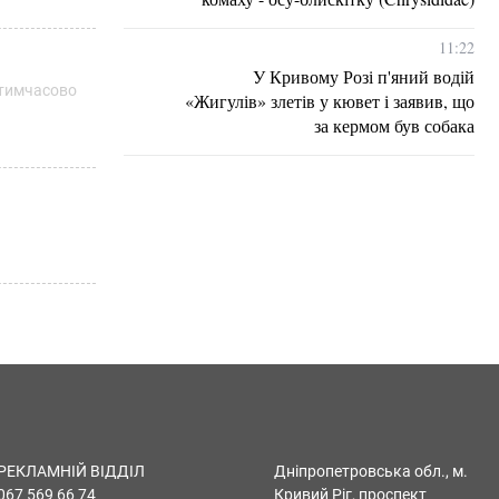
11:22
У Кривому Розі п'яний водій
 тимчасово
«Жигулів» злетів у кювет і заявив, що
за кермом був собака
РЕКЛАМНІЙ ВІДДІЛ
Дніпропетровська обл., м.
067 569 66 74
Кривий Ріг, проспект