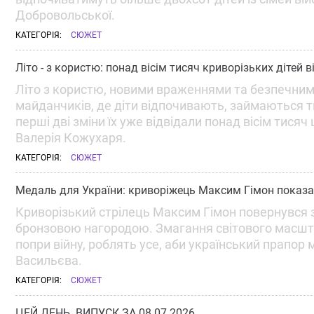
Добровольської.
КАТЕГОРІЯ:
СЮЖЕТ
Літо - з користю: понад вісім тисяч криворізьких дітей
Літо з користю, новими враженнями та безпечним
майданчиків, де діти відпочивають, займаються тв
перші дві зміни їх уже відвідали понад вісім тисяч 
Валерія Кожухаря.
КАТЕГОРІЯ:
СЮЖЕТ
Медаль для України: криворіжець Максим Гімон показав
Криворізький стрілець Максим Гімон повернувся з 
бронзовою нагородою. Змагання світового масшт
попри війну, роблять усе, аби український прапор
Васильєва.
КАТЕГОРІЯ:
СЮЖЕТ
ЦЕЙ ДЕНЬ. ВИПУСК ЗА 08.07.2026