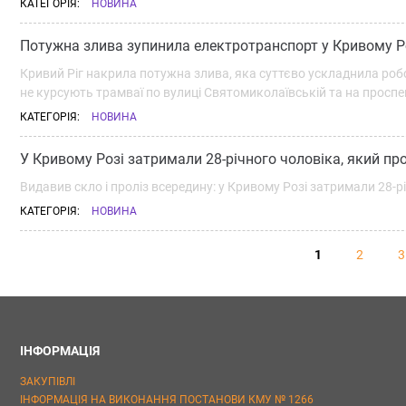
КАТЕГОРІЯ:
НОВИНА
Потужна злива зупинила електротранспорт у Кривому Р
Кривий Ріг накрила потужна злива, яка суттєво ускладнила роб
не курсують трамваї по вулиці Святомиколаївській та на проспе
КАТЕГОРІЯ:
НОВИНА
У Кривому Розі затримали 28-річного чоловіка, який пр
Видавив скло і проліз всередину: у Кривому Розі затримали 28-
КАТЕГОРІЯ:
НОВИНА
1
2
3
ІНФОРМАЦІЯ
ЗАКУПІВЛІ
ІНФОРМАЦІЯ НА ВИКОНАННЯ ПОСТАНОВИ КМУ № 1266