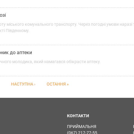
озі
оту міського комунального транспорту. Через погодні умови наразі
кті Південному.
оник до аптеки
річного молодика, який намагався обікрасти аптеку.
НАСТУПНА ›
ОСТАННЯ »
КОНТАКТИ
ПРИЙМАЛЬНЯ
(067) 217-77-55