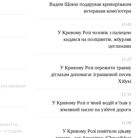
Вадим Щокін подарував криворізьким
ветеранам комп'ютери
13:43
У Кривому Розі чоловік з палицею
кидався на поліціянтів, жбурляв
цеглинами
13:27
У Кривому Розі пережити травму
дітлахам допомагає іграшковий песик
Хібукі
руля виявили
12:33
У Кривому Розі п‘яний водій в‘їхав у
земляний насип на узбіччі дороги
11:59
вської та
У Кривому Розі помітили цікаву
 - з градом.
комаху - осу-блискітку (Chrysididae)