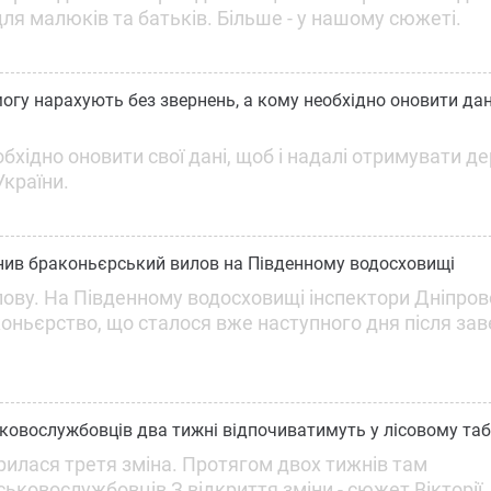
ля малюків та батьків. Більше - у нашому сюжеті.
у нарахують без звернень, а кому необхідно оновити дані
обхідно оновити свої дані, щоб і надалі отримувати д
України.
инив браконьєрський вилов на Південному водосховищі
лову. На Південному водосховищі інспектори Дніпро
оньєрство, що сталося вже наступного дня після за
ськовослужбовців два тижні відпочиватимуть у лісовому таб
рилася третя зміна. Протягом двох тижнів там
ськовослужбовців З відкриття зміни - сюжет Вікторії