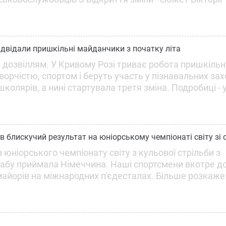
 відвідали пришкільні майданчики з початку літа
 дозвіллям. У Кривому Розі триває робота пришкільн
орчістю, спортом і беруть участь у пізнавальних зах
школярів, а нині стартувала третя зміна. Подробиці - 
 блискучий результат на юніорському чемпіонаті світу зі 
юніорського чемпіонату світу з кульової стрільби з
абу приймала Німеччина. Наші спортсмени вкотре д
 майорів на міжнародних п'єдесталах. Більше розкаже