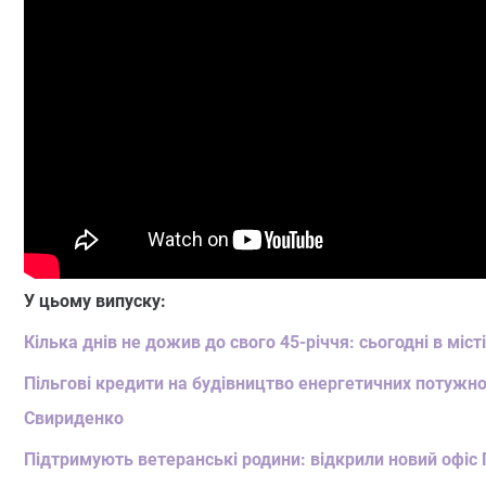
У цьому випуску:
Кілька днів не дожив до свого 45-річчя: сьогодні в мі
Пільгові кредити на будівництво енергетичних потужно
Свириденко
Підтримують ветеранські родини: відкрили новий офіс 