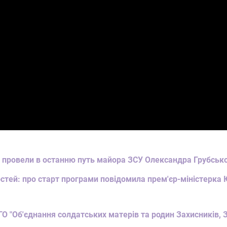
сті провели в останню путь майора ЗСУ Олександра Грубськ
стей: про старт програми повідомила прем'єр-міністерка 
ГО "Об'єднання солдатських матерів та родин Захисників,