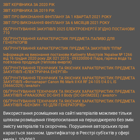
ЗВІТ КЕРІВНИКА ЗА 2020 РІК
ЗВІТ КЕРІВНИКА ЗА 2019 РІК
ЗВІТ ПРО ВИКОНАННЯ ФІНПЛАНУ ЗА 1 КВАРТАЛ 2021 РОКУ
ЗВІТ ПРО ВИКОНАННЯ ФІНПЛАНУ ЗА 6 МІСЯЦІВ 2021 РОКУ
ОБҐРУНТУВАННЯ ЗАКУПІВЛІ 2025 ЕЛЕКТРОЕНЕРГІЇ ЗГІДНО ПОСТАНОВИ
710
ОБҐРУНТУВАННЯ ХАРАКТЕРИСТИК ПРЕДМЕТА ПАЛИВО ДЛЯ
ГЕНЕРАТОРІВ
ОБҐРУНТУВАННЯ ХАРАКТЕРИСТИК ПРЕДМЕТА ЗАКУПІВЛІ "ППМ"
Інформація на виконання постанови Кабінету Міністрів України № 1266
від 16 грудня 2020 року ДК 021:2015 - 09320000-8 Пара, гаряча вода та
пов’язана продукція (теплова енергія)
ОБҐРУНТУВАННЯ ТЕХНІЧНИХ ТА ЯКІСНИХ ХАРАКТЕРИСТИК ПРЕДМЕТА
ЗАКУПІВЛІ «ЕЛЕКТРИЧНА ЕНЕРГІЯ»
ОБҐРУНТУВАННЯ ТЕХНІЧНИХ ТА ЯКІСНИХ ХАРАКТЕРИСТИК ПРЕДМЕТА
ЗАКУПІВЛІ «Фотоапарат Canon R6 Mark II Kit RF 24-105 f/4.0 L IS
(5666C029) /аналог»
ОБҐРУНТУВАННЯ ТЕХНІЧНИХ ТА ЯКІСНИХ ХАРАКТЕРИСТИК ПРЕДМЕТА
ЗАКУПІВЛІ «PANASONIC DC-GH5 II Body (DC-GH5M2EE) / аналог»
ОБҐРУНТУВАННЯ ТЕХНІЧНИХ ТА ЯКІСНИХ ХАРАКТЕРИСТИК ПРЕДМЕТА
ЗАКУПІВЛІ «БЕНЗИН - 95 (ДЛЯ ГЕНЕРАТОРІВ)»
Використання розміщених на сайті матеріалів можливе тільки
шляхом розміщення гіперпосилання на першоджерело без змін
змісту матеріалів та скорочень. Порушення авторських прав
карається законом. Ідентифікатор в Реєстрі суб'єктів у сфері
медіа L 10-0062.