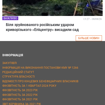
ВАЖЛИВО
13:27 - 08/08/26
Біля зруйнованого російським ударом
криворізького «Епіцентру» висадили сад
БІЛЬШЕ НОВИН
ІНФОРМАЦІЯ
ЗАКУПІВЛІ
ІНФОРМАЦІЯ НА ВИКОНАННЯ ПОСТАНОВИ КМУ № 1266
РЕДАКЦІЙНИЙ СТАТУТ
СТРУКТУРА ВЛАСНОСТІ
ВІДОМОСТІ ПРО КІНЦЕВИХ БЕНЕФІЦІАРНИХ ВЛАСНИКІВ
ФІНЗВІТНІСТЬ ЗА 1 КВАРТАЛ 2024 РОКУ
ФІНЗВІТНІСТЬ ЗА 2023 РІК
ФІНЗВІТНІСТЬ ЗА 2022 РІК
ФІНЗВІТНІСТЬ ЗА 2021 РІК
ЗВІТ КЕРІВНИКА ЗА 2021 РІК