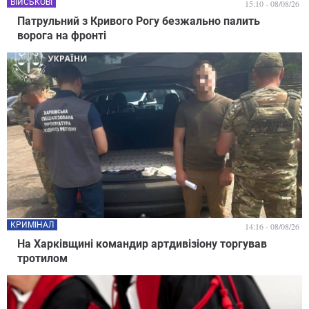
ВІЙСЬКОВІ
15:10 - 08/08/26
Патрульний з Кривого Рогу безжально палить
ворога на фронті
КРИМІНАЛ
14:16 - 08/08/26
На Харківщині командир артдивізіону торгував
тротилом