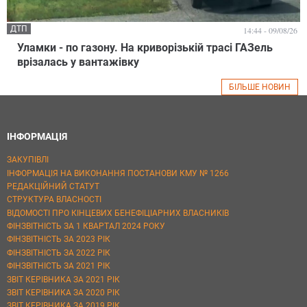
ДТП
14:44 - 09/08/26
Уламки - по газону. На криворізькій трасі ГАЗель
врізалась у вантажівку
БІЛЬШЕ НОВИН
ІНФОРМАЦІЯ
ЗАКУПІВЛІ
ІНФОРМАЦІЯ НА ВИКОНАННЯ ПОСТАНОВИ КМУ № 1266
РЕДАКЦІЙНИЙ СТАТУТ
СТРУКТУРА ВЛАСНОСТІ
ВІДОМОСТІ ПРО КІНЦЕВИХ БЕНЕФІЦІАРНИХ ВЛАСНИКІВ
ФІНЗВІТНІСТЬ ЗА 1 КВАРТАЛ 2024 РОКУ
ФІНЗВІТНІСТЬ ЗА 2023 РІК
ФІНЗВІТНІСТЬ ЗА 2022 РІК
ФІНЗВІТНІСТЬ ЗА 2021 РІК
ЗВІТ КЕРІВНИКА ЗА 2021 РІК
ЗВІТ КЕРІВНИКА ЗА 2020 РІК
ЗВІТ КЕРІВНИКА ЗА 2019 РІК