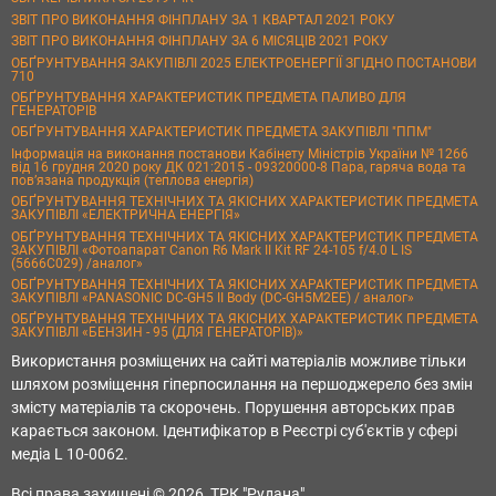
ЗВІТ ПРО ВИКОНАННЯ ФІНПЛАНУ ЗА 1 КВАРТАЛ 2021 РОКУ
ЗВІТ ПРО ВИКОНАННЯ ФІНПЛАНУ ЗА 6 МІСЯЦІВ 2021 РОКУ
ОБҐРУНТУВАННЯ ЗАКУПІВЛІ 2025 ЕЛЕКТРОЕНЕРГІЇ ЗГІДНО ПОСТАНОВИ
710
ОБҐРУНТУВАННЯ ХАРАКТЕРИСТИК ПРЕДМЕТА ПАЛИВО ДЛЯ
ГЕНЕРАТОРІВ
ОБҐРУНТУВАННЯ ХАРАКТЕРИСТИК ПРЕДМЕТА ЗАКУПІВЛІ "ППМ"
Інформація на виконання постанови Кабінету Міністрів України № 1266
від 16 грудня 2020 року ДК 021:2015 - 09320000-8 Пара, гаряча вода та
пов’язана продукція (теплова енергія)
ОБҐРУНТУВАННЯ ТЕХНІЧНИХ ТА ЯКІСНИХ ХАРАКТЕРИСТИК ПРЕДМЕТА
ЗАКУПІВЛІ «ЕЛЕКТРИЧНА ЕНЕРГІЯ»
ОБҐРУНТУВАННЯ ТЕХНІЧНИХ ТА ЯКІСНИХ ХАРАКТЕРИСТИК ПРЕДМЕТА
ЗАКУПІВЛІ «Фотоапарат Canon R6 Mark II Kit RF 24-105 f/4.0 L IS
(5666C029) /аналог»
ОБҐРУНТУВАННЯ ТЕХНІЧНИХ ТА ЯКІСНИХ ХАРАКТЕРИСТИК ПРЕДМЕТА
ЗАКУПІВЛІ «PANASONIC DC-GH5 II Body (DC-GH5M2EE) / аналог»
ОБҐРУНТУВАННЯ ТЕХНІЧНИХ ТА ЯКІСНИХ ХАРАКТЕРИСТИК ПРЕДМЕТА
ЗАКУПІВЛІ «БЕНЗИН - 95 (ДЛЯ ГЕНЕРАТОРІВ)»
Використання розміщених на сайті матеріалів можливе тільки
шляхом розміщення гіперпосилання на першоджерело без змін
змісту матеріалів та скорочень. Порушення авторських прав
карається законом. Ідентифікатор в Реєстрі суб'єктів у сфері
медіа L 10-0062.
Всі права захищені © 2026, ТРК "Рудана"