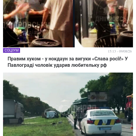
СОЦІУМ
15:13 - 09/08/26
Правим хуком - у нокдаун за вигуки «Слава росії!» У
Павлограді чоловік ударив любительку рф