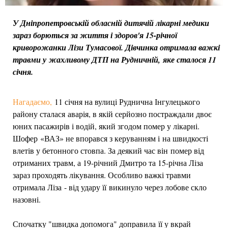
У Дніпропетровській обласній дитячій лікарні медики
зараз борються за життя і здоров'я 15-річної
криворожанки Лізи Тумасової. Дівчинка отримала важкі
травми у жахливому ДТП на Рудничній, яке сталося 11
січня.
Нагадаємо,
11 січня на вулиці Руднична Інгулецького
району сталася аварія, в якій серйозно постраждали двоє
юних пасажирів і водій, який згодом помер у лікарні.
Шофер «ВАЗ» не впорався з керуванням і на швидкості
влетів у бетонного стовпа. За деякий час він помер від
отриманих травм, а 19-річний Дмитро та 15-річна Ліза
зараз проходять лікування. Особливо важкі травми
отримала Ліза - від удару її викинуло через лобове скло
назовні.
Спочатку "швидка допомога" доправила її у вкрай