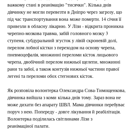
важкому стані в реанімацію "тисячки". Кілька днів
дівчинку не могли перевезти в Дніпро через загрозу, що
під час транспортування вона може померти. 14 січня її
привезли в обласну лікарню. У Лізи - відкрита проникна
черепно-мозкова травма, забій головного мозку 3
ступеня, субдуральний згусток у лівій скроневій долі,
перелом лобної кістки з переходом на основу черепа,
пневмоцефалія, множинні переломи кісток лицьового
черепа, двобічний перелом нижньої щелепи, множинні
рани та забої, а також контузія нижньої частини правої
легені та переломи обох стегнових кісток.
Як розповіла волонтерка Олександра Сова-Тимощенкова,
дівчинка вийшла з коми кілька днів тому. Зараз вона не
може дихати без апарату ШВЛ. Мама дівчинки перебуває
поруч з нею. Попереду - довге лікування й реабілітація.
Волонтерка поділилась світлинами Лізи з
реанімаціної палати.