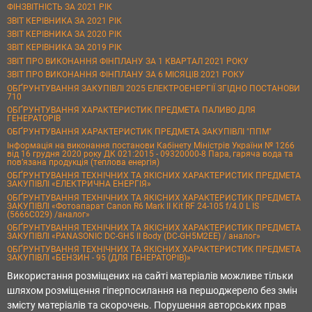
ФІНЗВІТНІСТЬ ЗА 2021 РІК
ЗВІТ КЕРІВНИКА ЗА 2021 РІК
ЗВІТ КЕРІВНИКА ЗА 2020 РІК
ЗВІТ КЕРІВНИКА ЗА 2019 РІК
ЗВІТ ПРО ВИКОНАННЯ ФІНПЛАНУ ЗА 1 КВАРТАЛ 2021 РОКУ
ЗВІТ ПРО ВИКОНАННЯ ФІНПЛАНУ ЗА 6 МІСЯЦІВ 2021 РОКУ
ОБҐРУНТУВАННЯ ЗАКУПІВЛІ 2025 ЕЛЕКТРОЕНЕРГІЇ ЗГІДНО ПОСТАНОВИ
710
ОБҐРУНТУВАННЯ ХАРАКТЕРИСТИК ПРЕДМЕТА ПАЛИВО ДЛЯ
ГЕНЕРАТОРІВ
ОБҐРУНТУВАННЯ ХАРАКТЕРИСТИК ПРЕДМЕТА ЗАКУПІВЛІ "ППМ"
Інформація на виконання постанови Кабінету Міністрів України № 1266
від 16 грудня 2020 року ДК 021:2015 - 09320000-8 Пара, гаряча вода та
пов’язана продукція (теплова енергія)
ОБҐРУНТУВАННЯ ТЕХНІЧНИХ ТА ЯКІСНИХ ХАРАКТЕРИСТИК ПРЕДМЕТА
ЗАКУПІВЛІ «ЕЛЕКТРИЧНА ЕНЕРГІЯ»
ОБҐРУНТУВАННЯ ТЕХНІЧНИХ ТА ЯКІСНИХ ХАРАКТЕРИСТИК ПРЕДМЕТА
ЗАКУПІВЛІ «Фотоапарат Canon R6 Mark II Kit RF 24-105 f/4.0 L IS
(5666C029) /аналог»
ОБҐРУНТУВАННЯ ТЕХНІЧНИХ ТА ЯКІСНИХ ХАРАКТЕРИСТИК ПРЕДМЕТА
ЗАКУПІВЛІ «PANASONIC DC-GH5 II Body (DC-GH5M2EE) / аналог»
ОБҐРУНТУВАННЯ ТЕХНІЧНИХ ТА ЯКІСНИХ ХАРАКТЕРИСТИК ПРЕДМЕТА
ЗАКУПІВЛІ «БЕНЗИН - 95 (ДЛЯ ГЕНЕРАТОРІВ)»
Використання розміщених на сайті матеріалів можливе тільки
шляхом розміщення гіперпосилання на першоджерело без змін
змісту матеріалів та скорочень. Порушення авторських прав