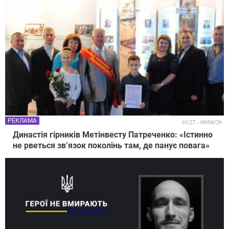
РЕКЛАМА
10:27 - 06/08/26
Династія гірників Метінвесту Патреченко: «Істинно
не рветься зв’язок поколінь там, де панує повага»