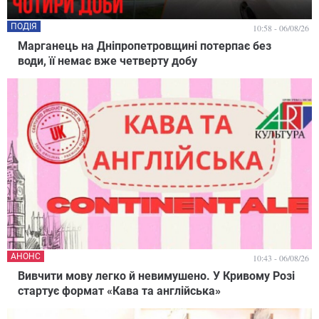
ПОДІЯ
10:58 - 06/08/26
Марганець на Дніпропетровщині потерпає без
води, її немає вже четверту добу
АНОНС
10:43 - 06/08/26
Вивчити мову легко й невимушено. У Кривому Розі
стартує формат «Кава та англійська»