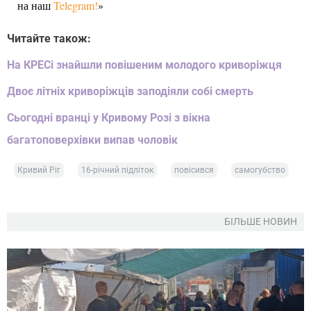
на наш
Telegram!
»
Читайте також:
На КРЕСі знайшли повішеним молодого криворіжця
Двоє літніх криворіжців заподіяли собі смерть
Сьогодні вранці у Кривому Розі з вікна
багатоповерхівки випав чоловік
Кривий Ріг
16-річний підліток
повісився
самогубство
БІЛЬШЕ НОВИН