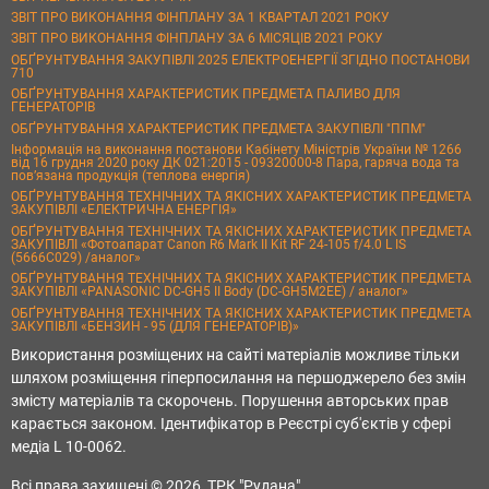
ЗВІТ ПРО ВИКОНАННЯ ФІНПЛАНУ ЗА 1 КВАРТАЛ 2021 РОКУ
ЗВІТ ПРО ВИКОНАННЯ ФІНПЛАНУ ЗА 6 МІСЯЦІВ 2021 РОКУ
ОБҐРУНТУВАННЯ ЗАКУПІВЛІ 2025 ЕЛЕКТРОЕНЕРГІЇ ЗГІДНО ПОСТАНОВИ
710
ОБҐРУНТУВАННЯ ХАРАКТЕРИСТИК ПРЕДМЕТА ПАЛИВО ДЛЯ
ГЕНЕРАТОРІВ
ОБҐРУНТУВАННЯ ХАРАКТЕРИСТИК ПРЕДМЕТА ЗАКУПІВЛІ "ППМ"
Інформація на виконання постанови Кабінету Міністрів України № 1266
від 16 грудня 2020 року ДК 021:2015 - 09320000-8 Пара, гаряча вода та
пов’язана продукція (теплова енергія)
ОБҐРУНТУВАННЯ ТЕХНІЧНИХ ТА ЯКІСНИХ ХАРАКТЕРИСТИК ПРЕДМЕТА
ЗАКУПІВЛІ «ЕЛЕКТРИЧНА ЕНЕРГІЯ»
ОБҐРУНТУВАННЯ ТЕХНІЧНИХ ТА ЯКІСНИХ ХАРАКТЕРИСТИК ПРЕДМЕТА
ЗАКУПІВЛІ «Фотоапарат Canon R6 Mark II Kit RF 24-105 f/4.0 L IS
(5666C029) /аналог»
ОБҐРУНТУВАННЯ ТЕХНІЧНИХ ТА ЯКІСНИХ ХАРАКТЕРИСТИК ПРЕДМЕТА
ЗАКУПІВЛІ «PANASONIC DC-GH5 II Body (DC-GH5M2EE) / аналог»
ОБҐРУНТУВАННЯ ТЕХНІЧНИХ ТА ЯКІСНИХ ХАРАКТЕРИСТИК ПРЕДМЕТА
ЗАКУПІВЛІ «БЕНЗИН - 95 (ДЛЯ ГЕНЕРАТОРІВ)»
Використання розміщених на сайті матеріалів можливе тільки
шляхом розміщення гіперпосилання на першоджерело без змін
змісту матеріалів та скорочень. Порушення авторських прав
карається законом. Ідентифікатор в Реєстрі суб'єктів у сфері
медіа L 10-0062.
Всі права захищені © 2026, ТРК "Рудана"