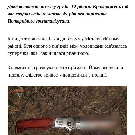
Двічі встромив ножа у груди. 19-річний Криворіжець під
час сварки ледь не зарізав 49-річного опонента.
Потерпілого госпіталізували.
Інцидент стався декілька днів тому у Металургійному
районі. Біля одного з під’їздів між чоловіками зав'язалась
суперечка, яка і закінчилася різаниною.
Зловмисника розшукали та затримали. Йому оголосили
підозру, слідство триває, - повідомили у поліції.