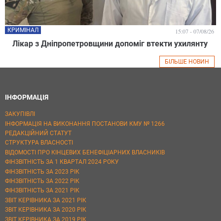
КРИМІНАЛ
15:07 - 07/08/26
Лікар з Дніпропетровщини допоміг втекти ухилянту
БІЛЬШЕ НОВИН
ІНФОРМАЦІЯ
ЗАКУПІВЛІ
ІНФОРМАЦІЯ НА ВИКОНАННЯ ПОСТАНОВИ КМУ № 1266
РЕДАКЦІЙНИЙ СТАТУТ
СТРУКТУРА ВЛАСНОСТІ
ВІДОМОСТІ ПРО КІНЦЕВИХ БЕНЕФІЦІАРНИХ ВЛАСНИКІВ
ФІНЗВІТНІСТЬ ЗА 1 КВАРТАЛ 2024 РОКУ
ФІНЗВІТНІСТЬ ЗА 2023 РІК
ФІНЗВІТНІСТЬ ЗА 2022 РІК
ФІНЗВІТНІСТЬ ЗА 2021 РІК
ЗВІТ КЕРІВНИКА ЗА 2021 РІК
ЗВІТ КЕРІВНИКА ЗА 2020 РІК
ЗВІТ КЕРІВНИКА ЗА 2019 РІК