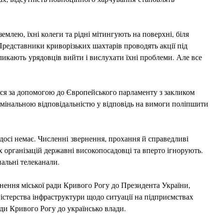
емлею, їхні колеги та рідні мітингують на поверхні, біля
Представники криворізьких шахтарів проводять акції під
икають урядовців вийти і вислухати їхні проблеми. Але все
ися за допомогою до Європейського парламенту з закликом
римінальною відповідальністю у відповідь на вимоги поліпшити
досі немає. Численні звернення, прохання й справедливі
 організацій державні високопосадовці та вперто ігнорують.
альні телеканали.
рнення міської ради Кривого Рогу до Президента України,
ністерства інфраструктури щодо ситуації на підприємствах
ади Кривого Рогу до українсько влади.