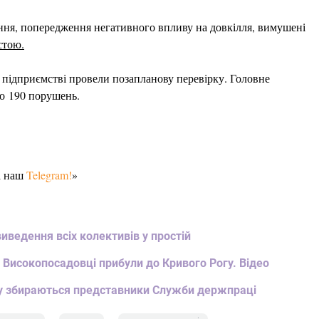
ання, попередження негативного впливу на довкілля, вимушені
стою.
 підприємстві провели позапланову перевірку. Головне
о 190 порушень.
а наш
Telegram!
»
иведення всіх колективів у простій
 Високопосадовці прибули до Кривого Рогу. Відео
огу збираються представники Служби держпраці