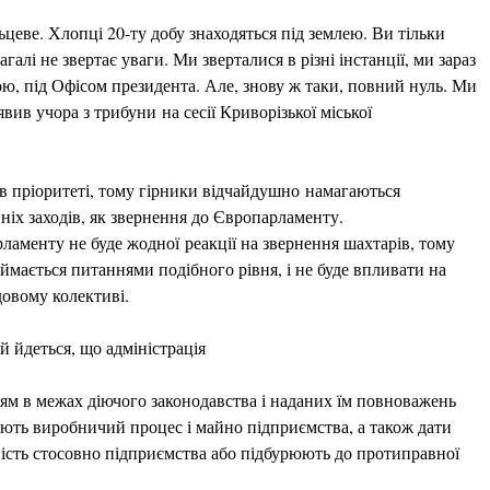
цеве. Хлопці 20-ту добу знаходяться під землею. Ви тільки
агалі не звертає уваги. Ми зверталися в різні інстанції, ми зараз
ю, під Офісом президента. Але, знову ж таки, повний нуль. Ми
вив учора з трибуни на сесії Криворізької міської
 в пріоритеті, тому гірники відчайдушно намагаються
йніх заходів, як звернення до Європарламенту.
ламенту не буде жодної реакції на звернення шахтарів, тому
ймається питаннями подібного рівня, і не буде впливати на
довому колективі.
кій йдеться, що адміністрація
ням в межах діючого законодавства і наданих їм повноважень
ють виробничий процес і майно підприємства, а також дати
ність стосовно підприємства або підбурюють до протиправної