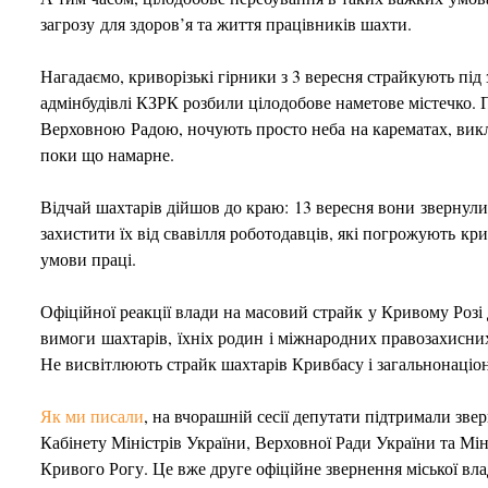
загрозу для здоров’я та життя працівників шахти.
Нагадаємо, криворізькі гірники з 3 вересня страйкують під з
адмінбудівлі КЗРК розбили цілодобове наметове містечко. 
Верховною Радою, ночують просто неба на карематах, викл
поки що намарне.
Відчай шахтарів дійшов до краю: 13 вересня вони звернул
захистити їх від свавілля роботодавців, які погрожують к
умови праці.
Офіційної реакції влади на масовий страйк у Кривому Розі 
вимоги шахтарів, їхніх родин і міжнародних правозахисних
Не висвітлюють страйк шахтарів Кривбасу і загальнонаціон
Як ми писали
, на вчорашній сесії депутати підтримали зве
Кабінету Міністрів України, Верховної Ради України та Мі
Кривого Рогу. Це вже друге офіційне звернення міської вл