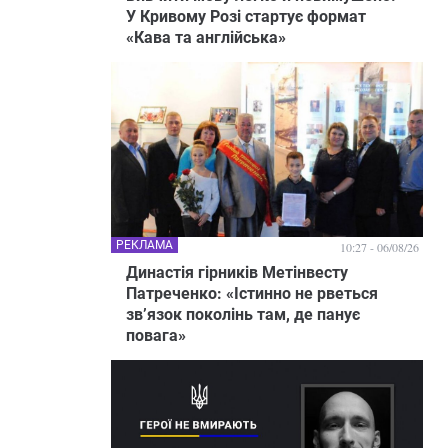
У Кривому Розі стартує формат
«Кава та англійська»
РЕКЛАМА
10:27 - 06/08/26
Династія гірників Метінвесту
Патреченко: «Істинно не рветься
зв’язок поколінь там, де панує
повага»