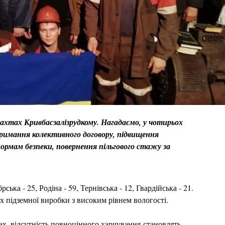
ахтах Кривбасзалізрудкому. Нагадаємо, у чотирьох
тримання колективного договору, підвищення
нормам безпеки, повернення пільгового стажу за
ька - 25, Родіна - 59, Тернівська - 12, Гвардійська - 21.
ах підземної виробки з високим рівнем вологості.
ах, відсутність повноцінного харчування становлять