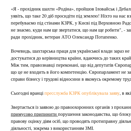
«Я - прохідник шахти «Родіна», пройшов Іловайськ і Дебаль
уявіть, що таке 20 діб просидіти під землею! Ніхто на нас вз
перебуваємо під стінами КЗРК, у Києві під Верховною Радо
не знаємо, куди нам ще звертатися, що нам ще робити", - зая
ради прохідник, ветеран АТО Олександр Потапенко.
Вочевидь, шахтарська праця для української влади зараз не
достукатися до керівництва країни, вдаючись до таких кра
Між тим, правознавці переконані, що від депутатів Європар
що це не входить в його компетенцію. Європарламент не за
справи бізнесу і трудові відносини в якомусь окремому тру
Сьогодні вранці
пресслужба КЗРК опублікувала заяву
, в я
Звертається із заявою до правоохоронних органів з прохан
примусово припинити
порушення законодавства, що блоку
правову оцінку діям осіб, що проводять протиправну діяль
діяльності, зокрема з використанням ЗМІ.