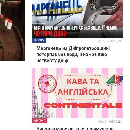
ПОДІЯ
10:58 - 06/08/26
Марганець на Дніпропетровщині
потерпає без води, її немає вже
четверту добу
АНОНС
10:43 - 06/08/26
Вивчити мову легко й невимушено.