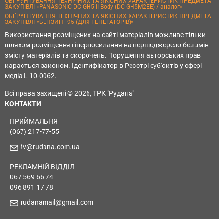
ОБҐРУНТУВАННЯ ТЕХНІЧНИХ ТА ЯКІСНИХ ХАРАКТЕРИСТИК ПРЕДМЕТА
ЗАКУПІВЛІ «PANASONIC DC-GH5 II Body (DC-GH5M2EE) / аналог»
ОБҐРУНТУВАННЯ ТЕХНІЧНИХ ТА ЯКІСНИХ ХАРАКТЕРИСТИК ПРЕДМЕТА
ЗАКУПІВЛІ «БЕНЗИН - 95 (ДЛЯ ГЕНЕРАТОРІВ)»
Використання розміщених на сайті матеріалів можливе тільки
шляхом розміщення гіперпосилання на першоджерело без змін
змісту матеріалів та скорочень. Порушення авторських прав
карається законом. Ідентифікатор в Реєстрі суб'єктів у сфері
медіа L 10-0062.
Всі права захищені © 2026, ТРК "Рудана"
КОНТАКТИ
ПРИЙМАЛЬНЯ
(067) 217-77-55
tv@rudana.com.ua
РЕКЛАМНІЙ ВІДДІЛ
067 569 66 74
096 891 17 78
rudanamail@gmail.com