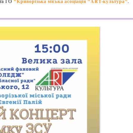
"Криворізька міська асоціація "ART-культура"
 та ГО
.