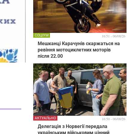
СОЦІУМ
16:51 - 06/08/26
Мешканці Карачунів скаржаться на
ревіння мотоциклетних моторів
після 22.00
АКТУАЛЬНО
16:50 - 06/08/26
Делегація з Норвегії передала
українським військовим цінний