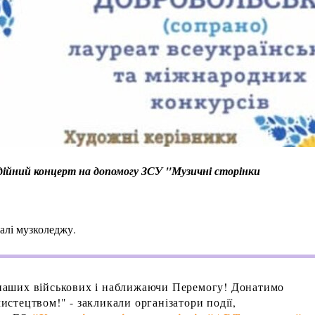
одійний концерт на допомогу ЗСУ "Музичні сторінки
 залі музколеджу.
аших військових і наближаючи Перемогу! Донатимо
тецтвом!" - закликали організатори події,