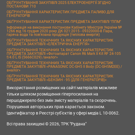
ОБҐРУНТУВАННЯ ЗАКУПІВЛІ 2025 ЕЛЕКТРОЕНЕРГІЇ ЗГІДНО
ПОСТАНОВИ 710
ОБҐРУНТУВАННЯ ХАРАКТЕРИСТИК ПРЕДМЕТА ПАЛИВО ДЛЯ
ГЕНЕРАТОРІВ
ОБҐРУНТУВАННЯ ХАРАКТЕРИСТИК ПРЕДМЕТА ЗАКУПІВЛІ "ППМ"
Інформація на виконання постанови Кабінету Міністрів України №
1266 від 16 грудня 2020 року ДК 021:2015 - 09320000-8 Пара,
гаряча вода та пов’язана продукція (теплова енергія)
ОБҐРУНТУВАННЯ ТЕХНІЧНИХ ТА ЯКІСНИХ ХАРАКТЕРИСТИК
ПРЕДМЕТА ЗАКУПІВЛІ «ЕЛЕКТРИЧНА ЕНЕРГІЯ»
ОБҐРУНТУВАННЯ ТЕХНІЧНИХ ТА ЯКІСНИХ ХАРАКТЕРИСТИК
ПРЕДМЕТА ЗАКУПІВЛІ «Фотоапарат Canon R6 Mark II Kit RF 24-105
f/4.0 L IS (5666C029) /аналог»
ОБҐРУНТУВАННЯ ТЕХНІЧНИХ ТА ЯКІСНИХ ХАРАКТЕРИСТИК
ПРЕДМЕТА ЗАКУПІВЛІ «PANASONIC DC-GH5 II Body (DC-GH5M2EE) /
аналог»
ОБҐРУНТУВАННЯ ТЕХНІЧНИХ ТА ЯКІСНИХ ХАРАКТЕРИСТИК
ПРЕДМЕТА ЗАКУПІВЛІ «БЕНЗИН - 95 (ДЛЯ ГЕНЕРАТОРІВ)»
Використання розміщених на сайті матеріалів можливе
тільки шляхом розміщення гіперпосилання на
першоджерело без змін змісту матеріалів та скорочень.
Порушення авторських прав карається законом.
Ідентифікатор в Реєстрі суб'єктів у сфері медіа L 10-0062.
Всі права захищені © 2026, ТРК "Рудана"