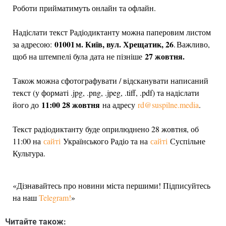
Роботи прийматимуть онлайн та офлайн.
Надіслати текст Радіодиктанту можна паперовим листом
01001 м. Київ, вул. Хрещатик, 26
за адресою:
. Важливо,
27 жовтня.
щоб на штемпелі була дата не пізніше
Також можна сфотографувати / відсканувати написаний
текст (у форматі .jpg, .png, .jpeg, .tiff, .pdf) та надіслати
11:00 28 жовтня
його до
на адресу
rd@suspilne.media
.
Текст радіодиктанту буде оприлюднено 28 жовтня, об
11:00 на
сайті
Українського Радіо та на
сайті
Суспільне
Культура.
«Дізнавайтесь про новини міста першими! Підписуйтесь
на наш
Telegram!
»
Читайте також: