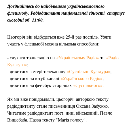
Доєднайтесь до найбільшого українськомовного
флешмобу. Радіодиктант національної єдності стартує
сьогодні об 11:00.
Цьогоріч він відбудеться вже 25-й раз поспіль. Узяти
участь у флешмобі можна кількома способами:
- слухати трансляцію на
«Українському Радіо»
та
«Радіо
Культура»
;
- дивитися в етері телеканалу
«Суспільне Культура»
;
- дивитися на ютуб-каналі
«Українського Радіо»
;
- дивитися на фейсбук-сторінках
«Суспільного»
.
Як ми вже повідомляли, цьогоріч авторкою тексту
радіодиктанту стане письменниця Оксана Забужко.
Читатиме радіодиктант поет, нині військовий, Павло
Вишебаба. Назва тексту "Магія голосу".