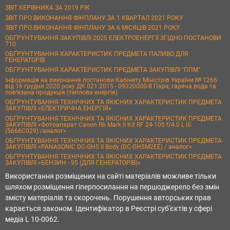
ЗВІТ КЕРІВНИКА ЗА 2019 РІК
ЗВІТ ПРО ВИКОНАННЯ ФІНПЛАНУ ЗА 1 КВАРТАЛ 2021 РОКУ
ЗВІТ ПРО ВИКОНАННЯ ФІНПЛАНУ ЗА 6 МІСЯЦІВ 2021 РОКУ
ОБҐРУНТУВАННЯ ЗАКУПІВЛІ 2025 ЕЛЕКТРОЕНЕРГІЇ ЗГІДНО ПОСТАНОВИ
710
ОБҐРУНТУВАННЯ ХАРАКТЕРИСТИК ПРЕДМЕТА ПАЛИВО ДЛЯ
ГЕНЕРАТОРІВ
ОБҐРУНТУВАННЯ ХАРАКТЕРИСТИК ПРЕДМЕТА ЗАКУПІВЛІ "ППМ"
Інформація на виконання постанови Кабінету Міністрів України № 1266
від 16 грудня 2020 року ДК 021:2015 - 09320000-8 Пара, гаряча вода та
пов’язана продукція (теплова енергія)
ОБҐРУНТУВАННЯ ТЕХНІЧНИХ ТА ЯКІСНИХ ХАРАКТЕРИСТИК ПРЕДМЕТА
ЗАКУПІВЛІ «ЕЛЕКТРИЧНА ЕНЕРГІЯ»
ОБҐРУНТУВАННЯ ТЕХНІЧНИХ ТА ЯКІСНИХ ХАРАКТЕРИСТИК ПРЕДМЕТА
ЗАКУПІВЛІ «Фотоапарат Canon R6 Mark II Kit RF 24-105 f/4.0 L IS
(5666C029) /аналог»
ОБҐРУНТУВАННЯ ТЕХНІЧНИХ ТА ЯКІСНИХ ХАРАКТЕРИСТИК ПРЕДМЕТА
ЗАКУПІВЛІ «PANASONIC DC-GH5 II Body (DC-GH5M2EE) / аналог»
ОБҐРУНТУВАННЯ ТЕХНІЧНИХ ТА ЯКІСНИХ ХАРАКТЕРИСТИК ПРЕДМЕТА
ЗАКУПІВЛІ «БЕНЗИН - 95 (ДЛЯ ГЕНЕРАТОРІВ)»
Використання розміщених на сайті матеріалів можливе тільки
шляхом розміщення гіперпосилання на першоджерело без змін
змісту матеріалів та скорочень. Порушення авторських прав
карається законом. Ідентифікатор в Реєстрі суб'єктів у сфері
медіа L 10-0062.