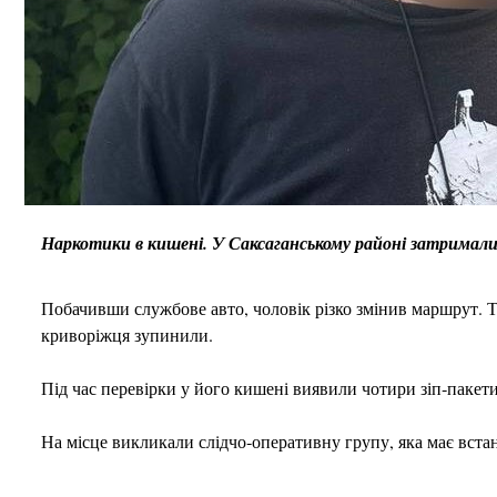
Наркотики в кишені. У Саксаганському районі затримали 
Побачивши службове авто, чоловік різко змінив маршрут. Т
криворіжця зупинили.
Під час перевірки у його кишені виявили чотири зіп‑паке
На місце викликали слідчо‑оперативну групу, яка має встан