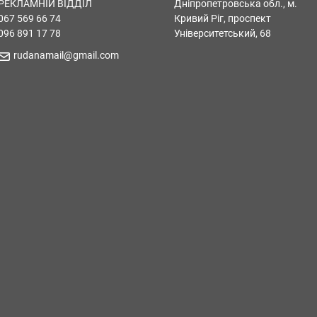
РЕКЛАМНІЙ ВІДДІЛ
Дніпропетровська обл., м.
067 569 66 74
Кривий Ріг, проспект
096 891 17 78
Університетський, 68
rudanamail@gmail.com