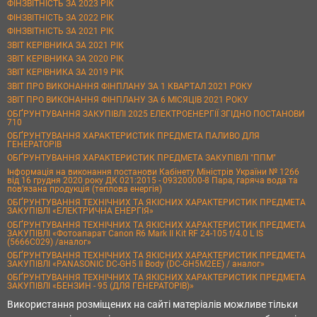
ФІНЗВІТНІСТЬ ЗА 2023 РІК
ФІНЗВІТНІСТЬ ЗА 2022 РІК
ФІНЗВІТНІСТЬ ЗА 2021 РІК
ЗВІТ КЕРІВНИКА ЗА 2021 РІК
ЗВІТ КЕРІВНИКА ЗА 2020 РІК
ЗВІТ КЕРІВНИКА ЗА 2019 РІК
ЗВІТ ПРО ВИКОНАННЯ ФІНПЛАНУ ЗА 1 КВАРТАЛ 2021 РОКУ
ЗВІТ ПРО ВИКОНАННЯ ФІНПЛАНУ ЗА 6 МІСЯЦІВ 2021 РОКУ
ОБҐРУНТУВАННЯ ЗАКУПІВЛІ 2025 ЕЛЕКТРОЕНЕРГІЇ ЗГІДНО ПОСТАНОВИ
710
ОБҐРУНТУВАННЯ ХАРАКТЕРИСТИК ПРЕДМЕТА ПАЛИВО ДЛЯ
ГЕНЕРАТОРІВ
ОБҐРУНТУВАННЯ ХАРАКТЕРИСТИК ПРЕДМЕТА ЗАКУПІВЛІ "ППМ"
Інформація на виконання постанови Кабінету Міністрів України № 1266
від 16 грудня 2020 року ДК 021:2015 - 09320000-8 Пара, гаряча вода та
пов’язана продукція (теплова енергія)
ОБҐРУНТУВАННЯ ТЕХНІЧНИХ ТА ЯКІСНИХ ХАРАКТЕРИСТИК ПРЕДМЕТА
ЗАКУПІВЛІ «ЕЛЕКТРИЧНА ЕНЕРГІЯ»
ОБҐРУНТУВАННЯ ТЕХНІЧНИХ ТА ЯКІСНИХ ХАРАКТЕРИСТИК ПРЕДМЕТА
ЗАКУПІВЛІ «Фотоапарат Canon R6 Mark II Kit RF 24-105 f/4.0 L IS
(5666C029) /аналог»
ОБҐРУНТУВАННЯ ТЕХНІЧНИХ ТА ЯКІСНИХ ХАРАКТЕРИСТИК ПРЕДМЕТА
ЗАКУПІВЛІ «PANASONIC DC-GH5 II Body (DC-GH5M2EE) / аналог»
ОБҐРУНТУВАННЯ ТЕХНІЧНИХ ТА ЯКІСНИХ ХАРАКТЕРИСТИК ПРЕДМЕТА
ЗАКУПІВЛІ «БЕНЗИН - 95 (ДЛЯ ГЕНЕРАТОРІВ)»
Використання розміщених на сайті матеріалів можливе тільки