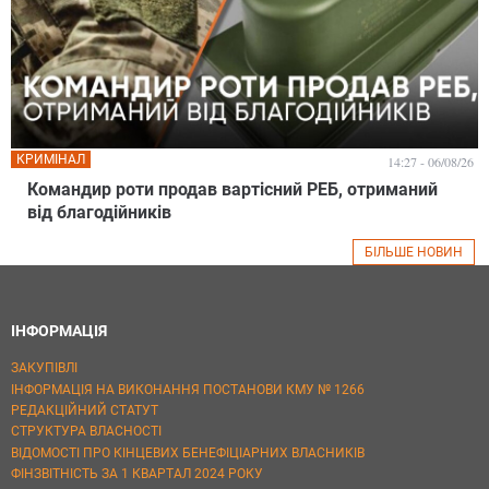
КРИМІНАЛ
14:27 - 06/08/26
Командир роти продав вартісний РЕБ, отриманий
від благодійників
БІЛЬШЕ НОВИН
ІНФОРМАЦІЯ
ЗАКУПІВЛІ
ІНФОРМАЦІЯ НА ВИКОНАННЯ ПОСТАНОВИ КМУ № 1266
РЕДАКЦІЙНИЙ СТАТУТ
СТРУКТУРА ВЛАСНОСТІ
ВІДОМОСТІ ПРО КІНЦЕВИХ БЕНЕФІЦІАРНИХ ВЛАСНИКІВ
ФІНЗВІТНІСТЬ ЗА 1 КВАРТАЛ 2024 РОКУ