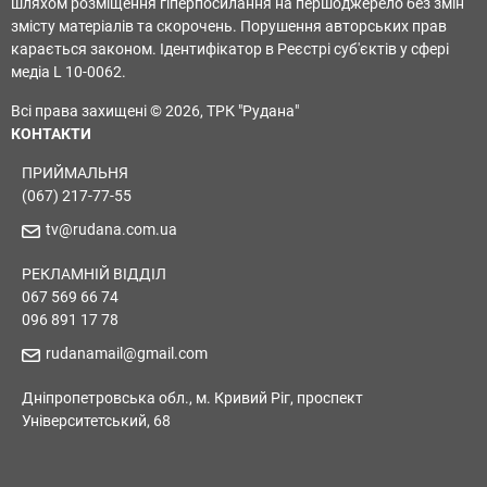
шляхом розміщення гіперпосилання на першоджерело без змін
змісту матеріалів та скорочень. Порушення авторських прав
карається законом. Ідентифікатор в Реєстрі суб'єктів у сфері
медіа L 10-0062.
Всі права захищені © 2026, ТРК "Рудана"
КОНТАКТИ
ПРИЙМАЛЬНЯ
(067) 217-77-55
tv@rudana.com.ua
РЕКЛАМНІЙ ВІДДІЛ
067 569 66 74
096 891 17 78
rudanamail@gmail.com
Дніпропетровська обл., м. Кривий Ріг, проспект
Університетський, 68