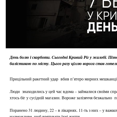
День болю і скорботи. Сьогодні Кривий Ріг у жалобі. Пізн
балістикою по місту. Цього разу ціллю ворога став готел
Прицільний ракетний удар вбив п’ятеро мирних мешканців – 
Люди знаходились у цей час вдома – займалися своїми спра
хтось біг у сусідній магазин. Вороже залізяччя безжально п
Поранено 31 людину, 22 – в лікарнях. 11-ть з них – у важком
надможливе, щоб врятувати їхні життя.