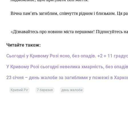
Вічна пам’ять загиблим, співчуття рідним і близьким. Ця 
«Дізнавайтесь про новини міста першими! Підписуйтесь н
Читайте також:
Сьогодні у Кривому Розі ясно, без опадів. +2 + 11 градус
У Кривому Розі сьогодні невелика хмарність, без опаді
23 січня – день жалоби за загиблими у пожежі в Харко
Кривий Ріг
7 березня
день жалоби