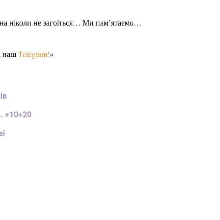
рана ніколи не загоїться… Ми пам’ятаємо…
а наш
Telegram!
»
ів
в. +10+20
ві