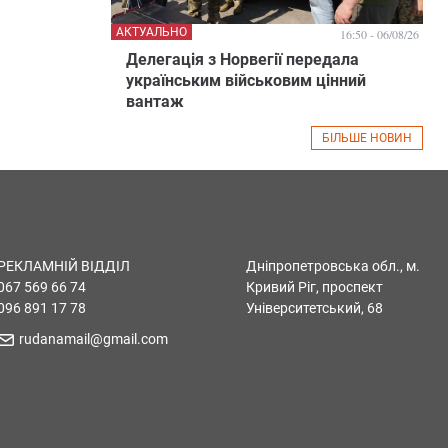
АКТУАЛЬНО
16:50 - 06/08/26
Делегація з Норвегії передала
українським військовим цінний
вантаж
БІЛЬШЕ НОВИН
РЕКЛАМНІЙ ВІДДІЛ
Дніпропетровська обл., м.
067 569 66 74
Кривий Ріг, проспект
096 891 17 78
Університетський, 68
rudanamail@gmail.com