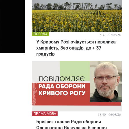
ПОГОДА
5:37 - 07/08/26
У Кривому Розі очікується невелика
хмарність, без опадів, до + 37
градусів
ПРЯМА МОВА
18:40 - 06/08/26
Брифінг голови Ради оборони
Олександра Вілкула за 6 серпня