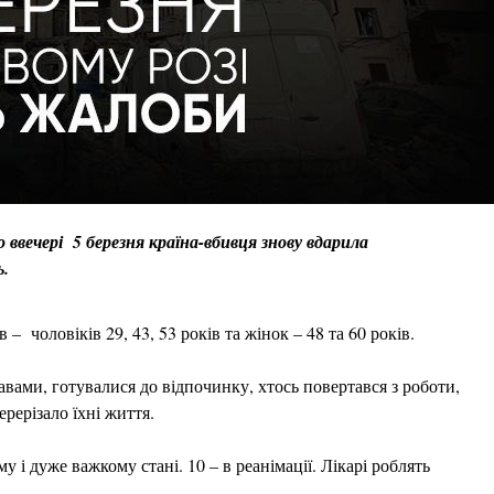
о ввечері 5 березня країна-вбивця знову вдарила
ь.
чоловіків 29, 43, 53 років та жінок – 48 та 60 років.
вами, готувалися до відпочинку, хтось повертався з роботи,
ерерізало їхні життя.
у і дуже важкому стані. 10 – в реанімації. Лікарі роблять