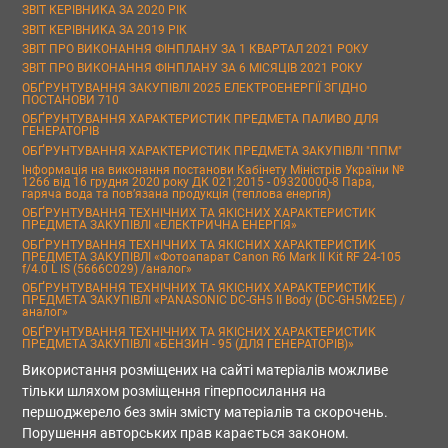
ЗВІТ КЕРІВНИКА ЗА 2020 РІК
ЗВІТ КЕРІВНИКА ЗА 2019 РІК
ЗВІТ ПРО ВИКОНАННЯ ФІНПЛАНУ ЗА 1 КВАРТАЛ 2021 РОКУ
ЗВІТ ПРО ВИКОНАННЯ ФІНПЛАНУ ЗА 6 МІСЯЦІВ 2021 РОКУ
ОБҐРУНТУВАННЯ ЗАКУПІВЛІ 2025 ЕЛЕКТРОЕНЕРГІЇ ЗГІДНО
ПОСТАНОВИ 710
ОБҐРУНТУВАННЯ ХАРАКТЕРИСТИК ПРЕДМЕТА ПАЛИВО ДЛЯ
ГЕНЕРАТОРІВ
ОБҐРУНТУВАННЯ ХАРАКТЕРИСТИК ПРЕДМЕТА ЗАКУПІВЛІ "ППМ"
Інформація на виконання постанови Кабінету Міністрів України №
1266 від 16 грудня 2020 року ДК 021:2015 - 09320000-8 Пара,
гаряча вода та пов’язана продукція (теплова енергія)
ОБҐРУНТУВАННЯ ТЕХНІЧНИХ ТА ЯКІСНИХ ХАРАКТЕРИСТИК
ПРЕДМЕТА ЗАКУПІВЛІ «ЕЛЕКТРИЧНА ЕНЕРГІЯ»
ОБҐРУНТУВАННЯ ТЕХНІЧНИХ ТА ЯКІСНИХ ХАРАКТЕРИСТИК
ПРЕДМЕТА ЗАКУПІВЛІ «Фотоапарат Canon R6 Mark II Kit RF 24-105
f/4.0 L IS (5666C029) /аналог»
ОБҐРУНТУВАННЯ ТЕХНІЧНИХ ТА ЯКІСНИХ ХАРАКТЕРИСТИК
ПРЕДМЕТА ЗАКУПІВЛІ «PANASONIC DC-GH5 II Body (DC-GH5M2EE) /
аналог»
ОБҐРУНТУВАННЯ ТЕХНІЧНИХ ТА ЯКІСНИХ ХАРАКТЕРИСТИК
ПРЕДМЕТА ЗАКУПІВЛІ «БЕНЗИН - 95 (ДЛЯ ГЕНЕРАТОРІВ)»
Використання розміщених на сайті матеріалів можливе
тільки шляхом розміщення гіперпосилання на
першоджерело без змін змісту матеріалів та скорочень.
Порушення авторських прав карається законом.