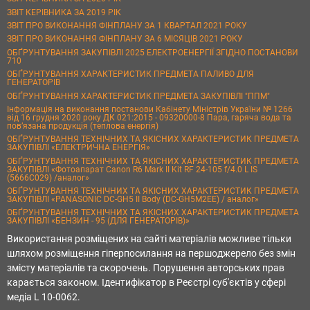
ЗВІТ КЕРІВНИКА ЗА 2019 РІК
ЗВІТ ПРО ВИКОНАННЯ ФІНПЛАНУ ЗА 1 КВАРТАЛ 2021 РОКУ
ЗВІТ ПРО ВИКОНАННЯ ФІНПЛАНУ ЗА 6 МІСЯЦІВ 2021 РОКУ
ОБҐРУНТУВАННЯ ЗАКУПІВЛІ 2025 ЕЛЕКТРОЕНЕРГІЇ ЗГІДНО ПОСТАНОВИ
710
ОБҐРУНТУВАННЯ ХАРАКТЕРИСТИК ПРЕДМЕТА ПАЛИВО ДЛЯ
ГЕНЕРАТОРІВ
ОБҐРУНТУВАННЯ ХАРАКТЕРИСТИК ПРЕДМЕТА ЗАКУПІВЛІ "ППМ"
Інформація на виконання постанови Кабінету Міністрів України № 1266
від 16 грудня 2020 року ДК 021:2015 - 09320000-8 Пара, гаряча вода та
пов’язана продукція (теплова енергія)
ОБҐРУНТУВАННЯ ТЕХНІЧНИХ ТА ЯКІСНИХ ХАРАКТЕРИСТИК ПРЕДМЕТА
ЗАКУПІВЛІ «ЕЛЕКТРИЧНА ЕНЕРГІЯ»
ОБҐРУНТУВАННЯ ТЕХНІЧНИХ ТА ЯКІСНИХ ХАРАКТЕРИСТИК ПРЕДМЕТА
ЗАКУПІВЛІ «Фотоапарат Canon R6 Mark II Kit RF 24-105 f/4.0 L IS
(5666C029) /аналог»
ОБҐРУНТУВАННЯ ТЕХНІЧНИХ ТА ЯКІСНИХ ХАРАКТЕРИСТИК ПРЕДМЕТА
ЗАКУПІВЛІ «PANASONIC DC-GH5 II Body (DC-GH5M2EE) / аналог»
ОБҐРУНТУВАННЯ ТЕХНІЧНИХ ТА ЯКІСНИХ ХАРАКТЕРИСТИК ПРЕДМЕТА
ЗАКУПІВЛІ «БЕНЗИН - 95 (ДЛЯ ГЕНЕРАТОРІВ)»
Використання розміщених на сайті матеріалів можливе тільки
шляхом розміщення гіперпосилання на першоджерело без змін
змісту матеріалів та скорочень. Порушення авторських прав
карається законом. Ідентифікатор в Реєстрі суб'єктів у сфері
медіа L 10-0062.