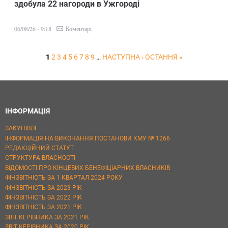
здобула 22 нагороди в Ужгороді
Коментарі
06/08/26 - 9:18
1
2
3
4
5
6
7
8
9
…
НАСТУПНА ›
ОСТАННЯ »
ІНФОРМАЦІЯ
ЗАКУПІВЛІ
ІНФОРМАЦІЯ НА ВИКОНАННЯ ПОСТАНОВИ КМУ № 1266
РЕДАКЦІЙНИЙ СТАТУТ
СТРУКТУРА ВЛАСНОСТІ
ВІДОМОСТІ ПРО КІНЦЕВИХ БЕНЕФІЦІАРНИХ ВЛАСНИКІВ
ФІНЗВІТНІСТЬ ЗА 1 КВАРТАЛ 2024 РОКУ
ФІНЗВІТНІСТЬ ЗА 2023 РІК
ФІНЗВІТНІСТЬ ЗА 2022 РІК
ФІНЗВІТНІСТЬ ЗА 2021 РІК
ЗВІТ КЕРІВНИКА ЗА 2021 РІК
ЗВІТ КЕРІВНИКА ЗА 2020 РІК