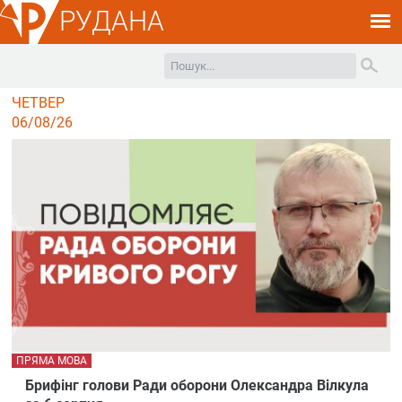
РУДАНА
ЧЕТВЕР
06/08/26
ПРЯМА МОВА
Брифінг голови Ради оборони Олександра Вілкула