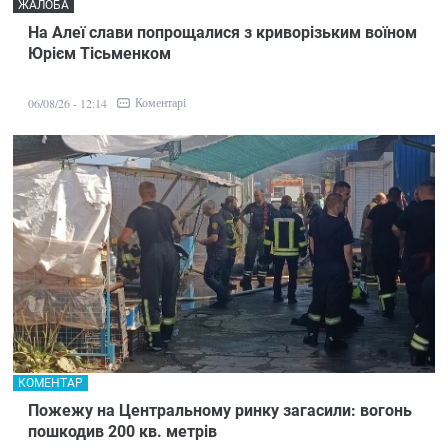
ЖАЛОБА
На Алеї слави попрощалися з криворізьким воїном
Юрієм Тісьменком
Коментарі
06/08/26 - 12:14
КОМЕНТАР
Пожежу на Центральному ринку загасили: вогонь
пошкодив 200 кв. метрів