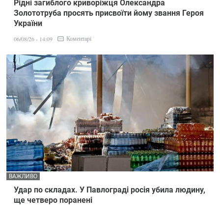
Рідні загиблого криворіжця Олександра
Золототруба просять присвоїти йому звання Героя
України
Коментарі
06/08/26 - 14:09
ВАЖЛИВО
Удар по складах. У Павлограді росія убила людину,
ще четверо поранені