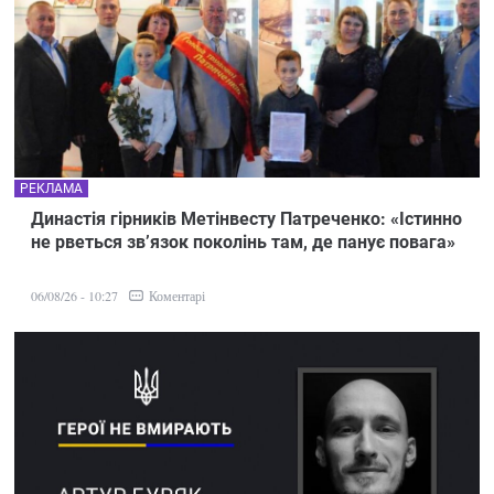
РЕКЛАМА
Династія гірників Метінвесту Патреченко: «Істинно
не рветься зв’язок поколінь там, де панує повага»
Коментарі
06/08/26 - 10:27