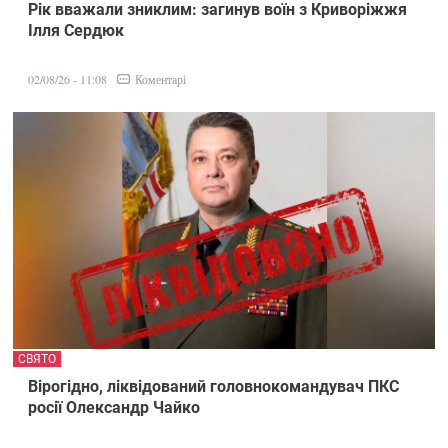
Рік вважали зниклим: загинув воїн з Криворіжжя
Ілля Сердюк
Коментарі
02/08/26 - 11:08
СВЯТО
Вірогідно, ліквідований головнокомандувач ПКС
росії Олександр Чайко