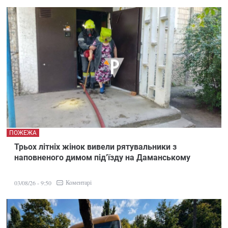
ПОЖЕЖА
Трьох літніх жінок вивели рятувальники з
наповненого димом під’їзду на Даманському
Коментарі
03/08/26 - 9:50