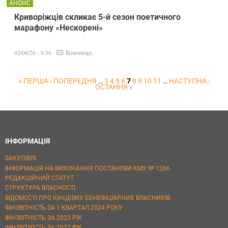
АНОНС
Криворіжців скликає 5-й сезон поетичного
марафону «Нескорені»
Коментарі
02/08/26 - 8:56
« ПЕРША
‹ ПОПЕРЕДНЯ
…
3
4
5
6
7
8
9
10
11
…
НАСТУПНА ›
ОСТАННЯ »
ІНФОРМАЦІЯ
ЗАКУПІВЛІ
ІНФОРМАЦІЯ НА ВИКОНАННЯ ПОСТАНОВИ КМУ № 1266
РЕДАКЦІЙНИЙ СТАТУТ
СТРУКТУРА ВЛАСНОСТІ
ВІДОМОСТІ ПРО КІНЦЕВИХ БЕНЕФІЦІАРНИХ ВЛАСНИКІВ
ФІНЗВІТНІСТЬ ЗА 1 КВАРТАЛ 2024 РОКУ
ФІНЗВІТНІСТЬ ЗА 2023 РІК
ФІНЗВІТНІСТЬ ЗА 2022 РІК