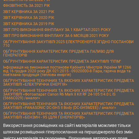
ФІНЗВІТНІСТЬ ЗА 2021 РІК
ЗВІТ КЕРІВНИКА ЗА 2021 РІК
ЗВІТ КЕРІВНИКА ЗА 2020 РІК
ЗВІТ КЕРІВНИКА ЗА 2019 РІК
ЗВІТ ПРО ВИКОНАННЯ ФІНПЛАНУ ЗА 1 КВАРТАЛ 2021 РОКУ
ЗВІТ ПРО ВИКОНАННЯ ФІНПЛАНУ ЗА 6 МІСЯЦІВ 2021 РОКУ
ОБҐРУНТУВАННЯ ЗАКУПІВЛІ 2025 ЕЛЕКТРОЕНЕРГІЇ ЗГІДНО ПОСТАНОВИ
710
ОБҐРУНТУВАННЯ ХАРАКТЕРИСТИК ПРЕДМЕТА ПАЛИВО ДЛЯ
ГЕНЕРАТОРІВ
ОБҐРУНТУВАННЯ ХАРАКТЕРИСТИК ПРЕДМЕТА ЗАКУПІВЛІ "ППМ"
Інформація на виконання постанови Кабінету Міністрів України № 1266
від 16 грудня 2020 року ДК 021:2015 - 09320000-8 Пара, гаряча вода та
пов’язана продукція (теплова енергія)
ОБҐРУНТУВАННЯ ТЕХНІЧНИХ ТА ЯКІСНИХ ХАРАКТЕРИСТИК ПРЕДМЕТА
ЗАКУПІВЛІ «ЕЛЕКТРИЧНА ЕНЕРГІЯ»
ОБҐРУНТУВАННЯ ТЕХНІЧНИХ ТА ЯКІСНИХ ХАРАКТЕРИСТИК ПРЕДМЕТА
ЗАКУПІВЛІ «Фотоапарат Canon R6 Mark II Kit RF 24-105 f/4.0 L IS
(5666C029) /аналог»
ОБҐРУНТУВАННЯ ТЕХНІЧНИХ ТА ЯКІСНИХ ХАРАКТЕРИСТИК ПРЕДМЕТА
ЗАКУПІВЛІ «PANASONIC DC-GH5 II Body (DC-GH5M2EE) / аналог»
ОБҐРУНТУВАННЯ ТЕХНІЧНИХ ТА ЯКІСНИХ ХАРАКТЕРИСТИК ПРЕДМЕТА
ЗАКУПІВЛІ «БЕНЗИН - 95 (ДЛЯ ГЕНЕРАТОРІВ)»
Використання розміщених на сайті матеріалів можливе тільки
шляхом розміщення гіперпосилання на першоджерело без змін
змісту матеріалів та скорочень. Порушення авторських прав