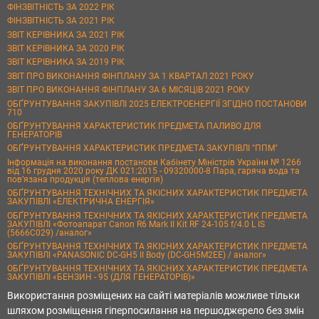
ФІНЗВІТНІСТЬ ЗА 2022 РІК
ФІНЗВІТНІСТЬ ЗА 2021 РІК
ЗВІТ КЕРІВНИКА ЗА 2021 РІК
ЗВІТ КЕРІВНИКА ЗА 2020 РІК
ЗВІТ КЕРІВНИКА ЗА 2019 РІК
ЗВІТ ПРО ВИКОНАННЯ ФІНПЛАНУ ЗА 1 КВАРТАЛ 2021 РОКУ
ЗВІТ ПРО ВИКОНАННЯ ФІНПЛАНУ ЗА 6 МІСЯЦІВ 2021 РОКУ
ОБҐРУНТУВАННЯ ЗАКУПІВЛІ 2025 ЕЛЕКТРОЕНЕРГІЇ ЗГІДНО ПОСТАНОВИ
710
ОБҐРУНТУВАННЯ ХАРАКТЕРИСТИК ПРЕДМЕТА ПАЛИВО ДЛЯ
ГЕНЕРАТОРІВ
ОБҐРУНТУВАННЯ ХАРАКТЕРИСТИК ПРЕДМЕТА ЗАКУПІВЛІ "ППМ"
Інформація на виконання постанови Кабінету Міністрів України № 1266
від 16 грудня 2020 року ДК 021:2015 - 09320000-8 Пара, гаряча вода та
пов’язана продукція (теплова енергія)
ОБҐРУНТУВАННЯ ТЕХНІЧНИХ ТА ЯКІСНИХ ХАРАКТЕРИСТИК ПРЕДМЕТА
ЗАКУПІВЛІ «ЕЛЕКТРИЧНА ЕНЕРГІЯ»
ОБҐРУНТУВАННЯ ТЕХНІЧНИХ ТА ЯКІСНИХ ХАРАКТЕРИСТИК ПРЕДМЕТА
ЗАКУПІВЛІ «Фотоапарат Canon R6 Mark II Kit RF 24-105 f/4.0 L IS
(5666C029) /аналог»
ОБҐРУНТУВАННЯ ТЕХНІЧНИХ ТА ЯКІСНИХ ХАРАКТЕРИСТИК ПРЕДМЕТА
ЗАКУПІВЛІ «PANASONIC DC-GH5 II Body (DC-GH5M2EE) / аналог»
ОБҐРУНТУВАННЯ ТЕХНІЧНИХ ТА ЯКІСНИХ ХАРАКТЕРИСТИК ПРЕДМЕТА
ЗАКУПІВЛІ «БЕНЗИН - 95 (ДЛЯ ГЕНЕРАТОРІВ)»
Використання розміщених на сайті матеріалів можливе тільки
шляхом розміщення гіперпосилання на першоджерело без змін