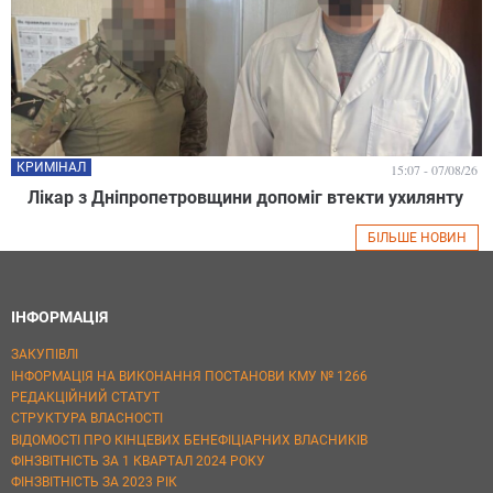
КРИМІНАЛ
15:07 - 07/08/26
Лікар з Дніпропетровщини допоміг втекти ухилянту
БІЛЬШЕ НОВИН
ІНФОРМАЦІЯ
ЗАКУПІВЛІ
ІНФОРМАЦІЯ НА ВИКОНАННЯ ПОСТАНОВИ КМУ № 1266
РЕДАКЦІЙНИЙ СТАТУТ
СТРУКТУРА ВЛАСНОСТІ
ВІДОМОСТІ ПРО КІНЦЕВИХ БЕНЕФІЦІАРНИХ ВЛАСНИКІВ
ФІНЗВІТНІСТЬ ЗА 1 КВАРТАЛ 2024 РОКУ
ФІНЗВІТНІСТЬ ЗА 2023 РІК