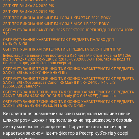
ЗВІТ КЕРІВНИКА ЗА 2020 РІК
ЗВІТ КЕРІВНИКА ЗА 2019 РІК
ЗВІТ ПРО ВИКОНАННЯ ФІНПЛАНУ ЗА 1 КВАРТАЛ 2021 РОКУ
ЗВІТ ПРО ВИКОНАННЯ ФІНПЛАНУ ЗА 6 МІСЯЦІВ 2021 РОКУ
ОБҐРУНТУВАННЯ ЗАКУПІВЛІ 2025 ЕЛЕКТРОЕНЕРГІЇ ЗГІДНО ПОСТАНОВИ
710
ОБҐРУНТУВАННЯ ХАРАКТЕРИСТИК ПРЕДМЕТА ПАЛИВО ДЛЯ
ГЕНЕРАТОРІВ
ОБҐРУНТУВАННЯ ХАРАКТЕРИСТИК ПРЕДМЕТА ЗАКУПІВЛІ "ППМ"
Інформація на виконання постанови Кабінету Міністрів України № 1266
від 16 грудня 2020 року ДК 021:2015 - 09320000-8 Пара, гаряча вода та
пов’язана продукція (теплова енергія)
ОБҐРУНТУВАННЯ ТЕХНІЧНИХ ТА ЯКІСНИХ ХАРАКТЕРИСТИК ПРЕДМЕТА
ЗАКУПІВЛІ «ЕЛЕКТРИЧНА ЕНЕРГІЯ»
ОБҐРУНТУВАННЯ ТЕХНІЧНИХ ТА ЯКІСНИХ ХАРАКТЕРИСТИК ПРЕДМЕТА
ЗАКУПІВЛІ «Фотоапарат Canon R6 Mark II Kit RF 24-105 f/4.0 L IS
(5666C029) /аналог»
ОБҐРУНТУВАННЯ ТЕХНІЧНИХ ТА ЯКІСНИХ ХАРАКТЕРИСТИК ПРЕДМЕТА
ЗАКУПІВЛІ «PANASONIC DC-GH5 II Body (DC-GH5M2EE) / аналог»
ОБҐРУНТУВАННЯ ТЕХНІЧНИХ ТА ЯКІСНИХ ХАРАКТЕРИСТИК ПРЕДМЕТА
ЗАКУПІВЛІ «БЕНЗИН - 95 (ДЛЯ ГЕНЕРАТОРІВ)»
Використання розміщених на сайті матеріалів можливе тільки
шляхом розміщення гіперпосилання на першоджерело без змін
змісту матеріалів та скорочень. Порушення авторських прав
карається законом. Ідентифікатор в Реєстрі суб'єктів у сфері