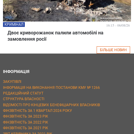
КРИМІНАЛ
16:15 - 06/08/26
Двоє криворожанок палили автомобілі на
замовлення росії
БІЛЬШЕ НОВИН
ІНФОРМАЦІЯ
ЗАКУПІВЛІ
ІНФОРМАЦІЯ НА ВИКОНАННЯ ПОСТАНОВИ КМУ № 1266
РЕДАКЦІЙНИЙ СТАТУТ
СТРУКТУРА ВЛАСНОСТІ
ВІДОМОСТІ ПРО КІНЦЕВИХ БЕНЕФІЦІАРНИХ ВЛАСНИКІВ
ФІНЗВІТНІСТЬ ЗА 1 КВАРТАЛ 2024 РОКУ
ФІНЗВІТНІСТЬ ЗА 2023 РІК
ФІНЗВІТНІСТЬ ЗА 2022 РІК
ФІНЗВІТНІСТЬ ЗА 2021 РІК
ЗВІТ КЕРІВНИКА ЗА 2021 РІК