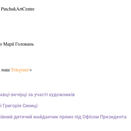
 PinchukArtCentre
о Марії Головань
а наш
Telegram!
»
авці-вечірці за участі художників
і Григорія Синиці
наївний дитячий майданчик прямо під Офісом Президента