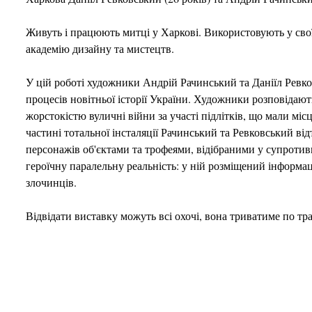
Живуть і працюють митці у Харкові. Використовують у своїх
академію дизайну та мистецтв.
У цій роботі художники Андрій Рачинський та Даніїл Ревк
процесів новітньої історії України. Художники розповідают
жорстокістю вуличні війни за участі підлітків, що мали мі
частині тотальної інсталяції Рачинський та Ревковський в
персонажів об'єктами та трофеями, відібраними у супротив
героїчну паралельну реальність: у ній розміщений інформац
злочинців.
Відвідати виставку можуть всі охочі, вона триватиме по тр