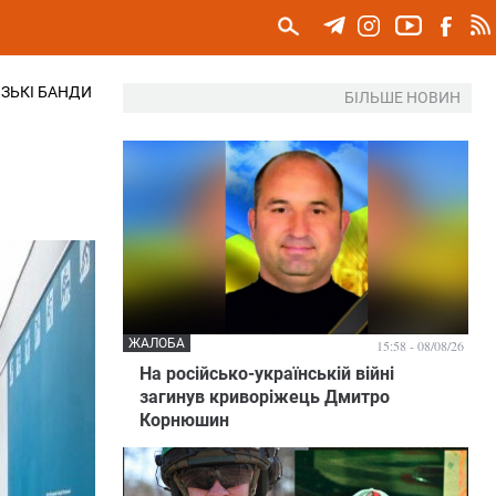
ІЗЬКІ БАНДИ
БІЛЬШЕ НОВИН
ЖАЛОБА
15:58 - 08/08/26
На російсько-українській війні
загинув криворіжець Дмитро
Корнюшин