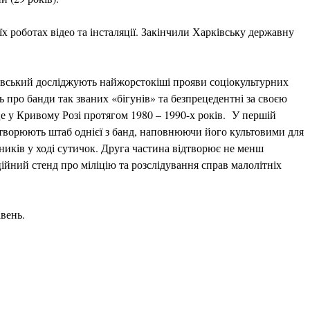
 роботах відео та інсталяції. Закінчили Харківську державну
овський досліджують найжорстокіші прояви соціокультурних
ь про банди так званих «бігунів» та безпрецедентні за своєю
сце у Кривому Розі протягом 1980 – 1990-х років. У першій
ідтворюють штаб однієї з банд, наповнюючи його культовими для
ників у ході сутичок. Друга частина відтворює не менш
ійний стенд про міліцію та розслідування справ малолітніх
авень.