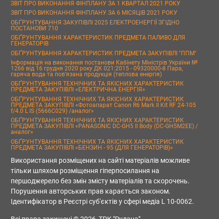
ЗВІТ ПРО ВИКОНАННЯ ФІНПЛАНУ ЗА 1 КВАРТАЛ 2021 РОКУ
ЗВІТ ПРО ВИКОНАННЯ ФІНПЛАНУ ЗА 6 МІСЯЦІВ 2021 РОКУ
ОБҐРУНТУВАННЯ ЗАКУПІВЛІ 2025 ЕЛЕКТРОЕНЕРГІЇ ЗГІДНО
ПОСТАНОВИ 710
ОБҐРУНТУВАННЯ ХАРАКТЕРИСТИК ПРЕДМЕТА ПАЛИВО ДЛЯ
ГЕНЕРАТОРІВ
ОБҐРУНТУВАННЯ ХАРАКТЕРИСТИК ПРЕДМЕТА ЗАКУПІВЛІ "ППМ"
Інформація на виконання постанови Кабінету Міністрів України №
1266 від 16 грудня 2020 року ДК 021:2015 - 09320000-8 Пара,
гаряча вода та пов’язана продукція (теплова енергія)
ОБҐРУНТУВАННЯ ТЕХНІЧНИХ ТА ЯКІСНИХ ХАРАКТЕРИСТИК
ПРЕДМЕТА ЗАКУПІВЛІ «ЕЛЕКТРИЧНА ЕНЕРГІЯ»
ОБҐРУНТУВАННЯ ТЕХНІЧНИХ ТА ЯКІСНИХ ХАРАКТЕРИСТИК
ПРЕДМЕТА ЗАКУПІВЛІ «Фотоапарат Canon R6 Mark II Kit RF 24-105
f/4.0 L IS (5666C029) /аналог»
ОБҐРУНТУВАННЯ ТЕХНІЧНИХ ТА ЯКІСНИХ ХАРАКТЕРИСТИК
ПРЕДМЕТА ЗАКУПІВЛІ «PANASONIC DC-GH5 II Body (DC-GH5M2EE) /
аналог»
ОБҐРУНТУВАННЯ ТЕХНІЧНИХ ТА ЯКІСНИХ ХАРАКТЕРИСТИК
ПРЕДМЕТА ЗАКУПІВЛІ «БЕНЗИН - 95 (ДЛЯ ГЕНЕРАТОРІВ)»
Використання розміщених на сайті матеріалів можливе
тільки шляхом розміщення гіперпосилання на
першоджерело без змін змісту матеріалів та скорочень.
Порушення авторських прав карається законом.
Ідентифікатор в Реєстрі суб'єктів у сфері медіа L 10-0062.
Всі права захищені © 2026, ТРК "Рудана"