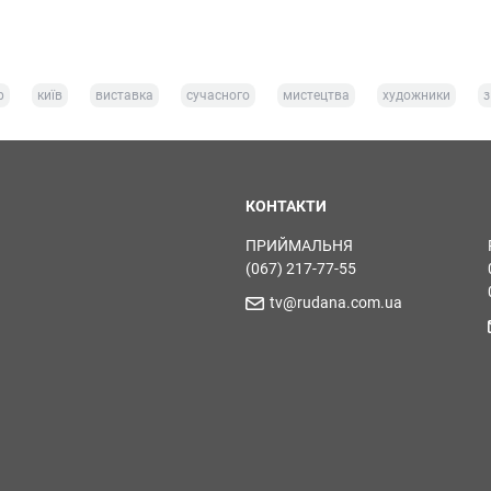
р
київ
виставка
сучасного
мистецтва
художники
з
КОНТАКТИ
ПРИЙМАЛЬНЯ
(067) 217-77-55
tv@rudana.com.ua