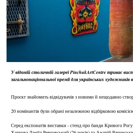
У відомій столичній галереї PinchukArtCentre триває вис
загальнонаціональної премії для українських художників в
Проєкт знайомить відвідувачів з новими й нещодавно створ
20 номінантів були обрані незалежною відбірковою комісією
Серед експонатів виставки - стенд про банди Кривого Рогу 
Харкова Даніїл Ревковський (26 років) та Андрій Рачинський