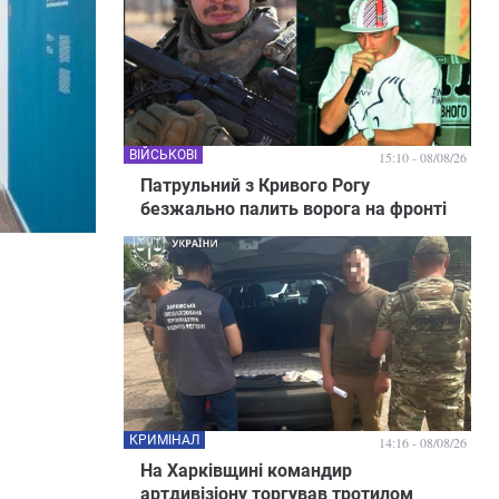
ВІЙСЬКОВІ
15:10 - 08/08/26
Патрульний з Кривого Рогу
безжально палить ворога на фронті
КРИМІНАЛ
14:16 - 08/08/26
На Харківщині командир
артдивізіону торгував тротилом