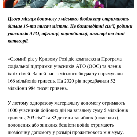
Цього місяця допомогу з міського бюджету отримають
більше 15-ти тисяч містян. Це багатодітні сім’ї, родини
учасників АТО, афганці, чорнобильці, школярі та інші
категорії.
«Сьомий рік у Кривому Розі діє комплексна Програма
соціальної підтримки учасників АТО (ООС) та членів
їхніх сімей. За цей час із міського бюджету спрямували
166 мільйонів гривень. На 2020 рік передбачили 52
мільйони 984 тисяч гривень.
У лютому одноразову матеріальну допомогу отримають
1000 учасників бойових дій на загальну суму 5 мільйонів
гривень; 203 сім’ї та 82 дитини загиблих (померлих),
полонених або зниклих безвісти воїнів отримають
щомісячну допомогу у розмірі прожиткового мінімуму.