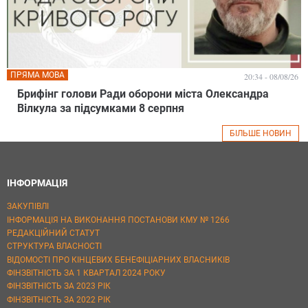
ПРЯМА МОВА
20:34 - 08/08/26
Брифінг голови Ради оборони міста Олександра
Вілкула за підсумками 8 серпня
БІЛЬШЕ НОВИН
ІНФОРМАЦІЯ
ЗАКУПІВЛІ
ІНФОРМАЦІЯ НА ВИКОНАННЯ ПОСТАНОВИ КМУ № 1266
РЕДАКЦІЙНИЙ СТАТУТ
СТРУКТУРА ВЛАСНОСТІ
ВІДОМОСТІ ПРО КІНЦЕВИХ БЕНЕФІЦІАРНИХ ВЛАСНИКІВ
ФІНЗВІТНІСТЬ ЗА 1 КВАРТАЛ 2024 РОКУ
ФІНЗВІТНІСТЬ ЗА 2023 РІК
ФІНЗВІТНІСТЬ ЗА 2022 РІК