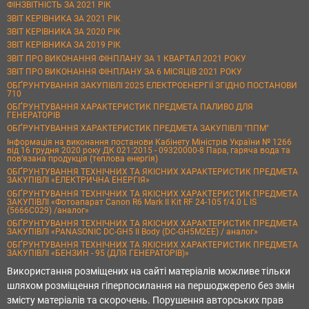
ФІНЗВІТНІСТЬ ЗА 2021 РІК
ЗВІТ КЕРІВНИКА ЗА 2021 РІК
ЗВІТ КЕРІВНИКА ЗА 2020 РІК
ЗВІТ КЕРІВНИКА ЗА 2019 РІК
ЗВІТ ПРО ВИКОНАННЯ ФІНПЛАНУ ЗА 1 КВАРТАЛ 2021 РОКУ
ЗВІТ ПРО ВИКОНАННЯ ФІНПЛАНУ ЗА 6 МІСЯЦІВ 2021 РОКУ
ОБҐРУНТУВАННЯ ЗАКУПІВЛІ 2025 ЕЛЕКТРОЕНЕРГІЇ ЗГІДНО ПОСТАНОВИ
710
ОБҐРУНТУВАННЯ ХАРАКТЕРИСТИК ПРЕДМЕТА ПАЛИВО ДЛЯ
ГЕНЕРАТОРІВ
ОБҐРУНТУВАННЯ ХАРАКТЕРИСТИК ПРЕДМЕТА ЗАКУПІВЛІ "ППМ"
Інформація на виконання постанови Кабінету Міністрів України № 1266
від 16 грудня 2020 року ДК 021:2015 - 09320000-8 Пара, гаряча вода та
пов’язана продукція (теплова енергія)
ОБҐРУНТУВАННЯ ТЕХНІЧНИХ ТА ЯКІСНИХ ХАРАКТЕРИСТИК ПРЕДМЕТА
ЗАКУПІВЛІ «ЕЛЕКТРИЧНА ЕНЕРГІЯ»
ОБҐРУНТУВАННЯ ТЕХНІЧНИХ ТА ЯКІСНИХ ХАРАКТЕРИСТИК ПРЕДМЕТА
ЗАКУПІВЛІ «Фотоапарат Canon R6 Mark II Kit RF 24-105 f/4.0 L IS
(5666C029) /аналог»
ОБҐРУНТУВАННЯ ТЕХНІЧНИХ ТА ЯКІСНИХ ХАРАКТЕРИСТИК ПРЕДМЕТА
ЗАКУПІВЛІ «PANASONIC DC-GH5 II Body (DC-GH5M2EE) / аналог»
ОБҐРУНТУВАННЯ ТЕХНІЧНИХ ТА ЯКІСНИХ ХАРАКТЕРИСТИК ПРЕДМЕТА
ЗАКУПІВЛІ «БЕНЗИН - 95 (ДЛЯ ГЕНЕРАТОРІВ)»
Використання розміщених на сайті матеріалів можливе тільки
шляхом розміщення гіперпосилання на першоджерело без змін
змісту матеріалів та скорочень. Порушення авторських прав