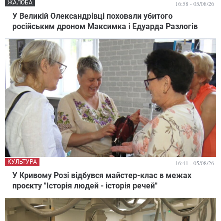
ЖАЛОБА
16:58 - 05/08/26
У Великій Олександрівці поховали убитого
російським дроном Максимка і Едуарда Разлогів
КУЛЬТУРА
16:41 - 05/08/26
У Кривому Розі відбувся майстер-клас в межах
проєкту "Історія людей - історія речей"