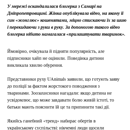
У мережі оскандалилася блогерка з Самарі на
Дніпропетровщині. Жінка опублікувала відео, на якому її
син «жонглює» кошенятами, міцно стискаючи їх за шию
і перекидаючи з руки в руку. За допомогою такого відео
блогерка нібито намагалася «прилаштувати тваринок».
Ймовірно, очікувала й підняти популярність, але
підписники хайп не оцінили. Поведінка дитини
викликала хвилю обурення.
Представники руху UAnimals заявили, що готують заяву
до поліції за фактом жорстокого поводження з
тваринами. Зоозахисники нагадали: якщо дитина не
усвідомлює, що може завдавати болю живій істоті, то
батьки мають пояснити їй це та припинити такі дії.
Якийсь ганебний «тренд» набирає обертів в
українському суспільстві: нікчемні люди щосили