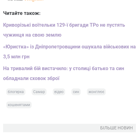
Читайте також:
Криворізькі воїтельки 129-ї бригади ТРо не пустять
чужинця на свою землю
«Юристка» із Дніпропетровщини ошукала військових на
3,5 млн грн
На тривалий бій вистачило: у столиці батько та син
обладнали сховок зброї
блогерка
Самар
відео
син
жонглює
кошенятами
БІЛЬШЕ НОВИН