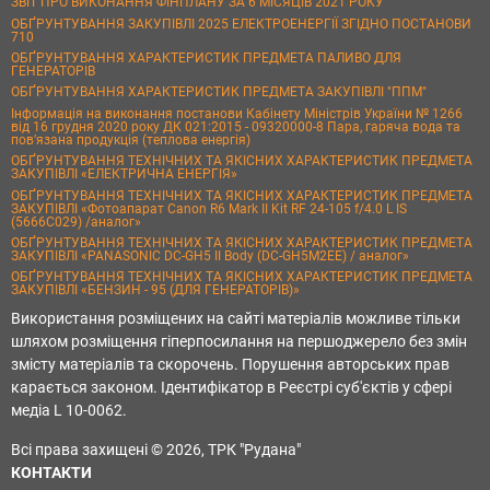
ЗВІТ ПРО ВИКОНАННЯ ФІНПЛАНУ ЗА 6 МІСЯЦІВ 2021 РОКУ
ОБҐРУНТУВАННЯ ЗАКУПІВЛІ 2025 ЕЛЕКТРОЕНЕРГІЇ ЗГІДНО ПОСТАНОВИ
710
ОБҐРУНТУВАННЯ ХАРАКТЕРИСТИК ПРЕДМЕТА ПАЛИВО ДЛЯ
ГЕНЕРАТОРІВ
ОБҐРУНТУВАННЯ ХАРАКТЕРИСТИК ПРЕДМЕТА ЗАКУПІВЛІ "ППМ"
Інформація на виконання постанови Кабінету Міністрів України № 1266
від 16 грудня 2020 року ДК 021:2015 - 09320000-8 Пара, гаряча вода та
пов’язана продукція (теплова енергія)
ОБҐРУНТУВАННЯ ТЕХНІЧНИХ ТА ЯКІСНИХ ХАРАКТЕРИСТИК ПРЕДМЕТА
ЗАКУПІВЛІ «ЕЛЕКТРИЧНА ЕНЕРГІЯ»
ОБҐРУНТУВАННЯ ТЕХНІЧНИХ ТА ЯКІСНИХ ХАРАКТЕРИСТИК ПРЕДМЕТА
ЗАКУПІВЛІ «Фотоапарат Canon R6 Mark II Kit RF 24-105 f/4.0 L IS
(5666C029) /аналог»
ОБҐРУНТУВАННЯ ТЕХНІЧНИХ ТА ЯКІСНИХ ХАРАКТЕРИСТИК ПРЕДМЕТА
ЗАКУПІВЛІ «PANASONIC DC-GH5 II Body (DC-GH5M2EE) / аналог»
ОБҐРУНТУВАННЯ ТЕХНІЧНИХ ТА ЯКІСНИХ ХАРАКТЕРИСТИК ПРЕДМЕТА
ЗАКУПІВЛІ «БЕНЗИН - 95 (ДЛЯ ГЕНЕРАТОРІВ)»
Використання розміщених на сайті матеріалів можливе тільки
шляхом розміщення гіперпосилання на першоджерело без змін
змісту матеріалів та скорочень. Порушення авторських прав
карається законом. Ідентифікатор в Реєстрі суб'єктів у сфері
медіа L 10-0062.
Всі права захищені © 2026, ТРК "Рудана"
КОНТАКТИ