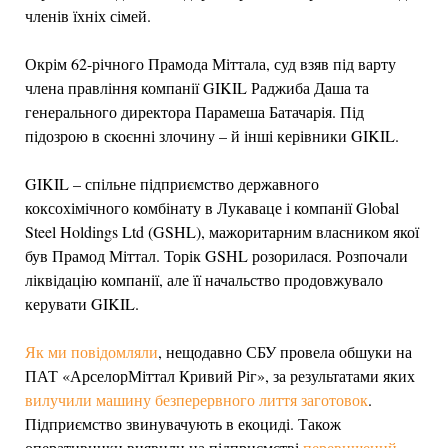
членів їхніх сімей.
Окрім 62-річного Прамода Міттала, суд взяв під варту
члена правління компанії GIKIL Раджиба Даша та
генерального директора Парамеша Батачарія. Під
підозрою в скоєнні злочину – й інші керівники GIKIL.
GIKIL – спільне підприємство державного
коксохімічного комбінату в Лукаваце і компанії Global
Steel Holdings Ltd (GSHL), мажоритарним власником якої
був Прамод Міттал. Торік GSHL розорилася. Розпочали
ліквідацію компанії, але її начальство продовжувало
керувати GIKIL.
Як ми повідомляли
, нещодавно СБУ провела обшуки на
ПАТ «АрселорМіттал Кривий Ріг», за результатами яких
вилучили машину безперервного лиття заготовок
.
Підприємство звинувачують в екоциді. Також
оперативники виявили на підприємстві
перевищений