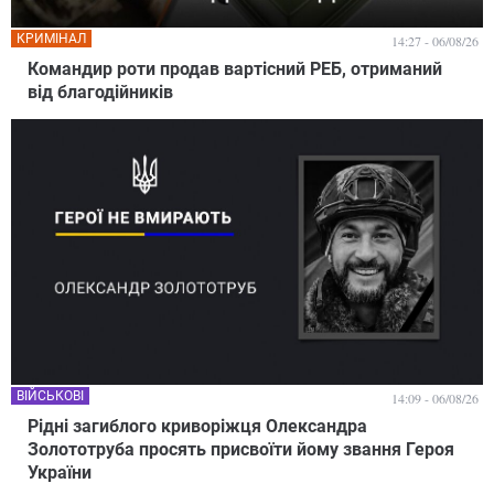
КРИМІНАЛ
14:27 - 06/08/26
Командир роти продав вартісний РЕБ, отриманий
від благодійників
ВІЙСЬКОВІ
14:09 - 06/08/26
Рідні загиблого криворіжця Олександра
Золототруба просять присвоїти йому звання Героя
України