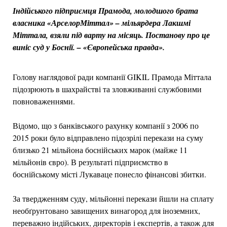
Індійського підприємця Прамода, молодшого брата
власника «АрселорМіттал» – мільярдера Лакшмі
Міттала, взяли під варту на місяць. Постанову про це
виніс суд у Боснії. – «Європейська правда».
Голову наглядової ради компанії GIKIL Прамода Міттала
підозрюють в шахрайстві та зловживанні службовими
повноваженнями.
Відомо, що з банківського рахунку компанії з 2006 по
2015 роки було відправлено підозрілі перекази на суму
близько 21 мільйона боснійських марок (майже 11
мільйонів євро). В результаті підприємство в
боснійському місті Лукаваце понесло фінансові збитки.
За твердженням суду, мільйонні перекази йшли на сплату
необґрунтовано завищених винагород для іноземних,
переважно індійських, директорів і експертів, а також для