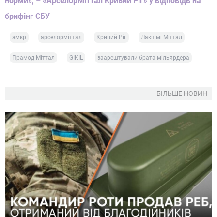
норми», – «АрселорМіттал Кривий Ріг» у відповідь на
брифінг СБУ
амкр
арселорміттал
Кривий Ріг
Лакшмі Міттал
Прамод Міттал
GIKIL
заарештували брата мільярдера
БІЛЬШЕ НОВИН