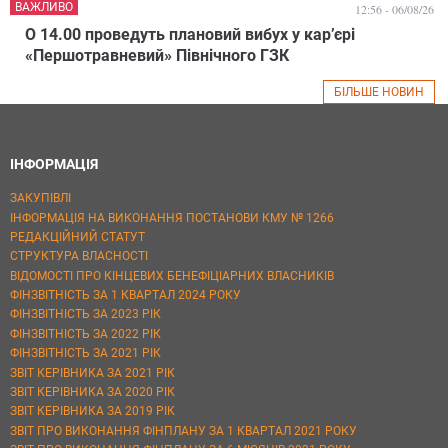
ВАЖЛИВО
12:56 - 06/08/26
О 14.00 проведуть плановий вибух у кар’єрі
«Першотравневий» Північного ГЗК
БІЛЬШЕ НОВИН
ІНФОРМАЦІЯ
ЗАКУПІВЛІ
ІНФОРМАЦІЯ НА ВИКОНАННЯ ПОСТАНОВИ КМУ № 1266
РЕДАКЦІЙНИЙ СТАТУТ
СТРУКТУРА ВЛАСНОСТІ
ВІДОМОСТІ ПРО КІНЦЕВИХ БЕНЕФІЦІАРНИХ ВЛАСНИКІВ
ФІНЗВІТНІСТЬ ЗА 1 КВАРТАЛ 2024 РОКУ
ФІНЗВІТНІСТЬ ЗА 2023 РІК
ФІНЗВІТНІСТЬ ЗА 2022 РІК
ФІНЗВІТНІСТЬ ЗА 2021 РІК
ЗВІТ КЕРІВНИКА ЗА 2021 РІК
ЗВІТ КЕРІВНИКА ЗА 2020 РІК
ЗВІТ КЕРІВНИКА ЗА 2019 РІК
ЗВІТ ПРО ВИКОНАННЯ ФІНПЛАНУ ЗА 1 КВАРТАЛ 2021 РОКУ