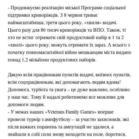
- Продовжуємо реалізацію міської Програми соціальної
підтримки криворіжців. З 8 червня триває
наймасштабніша, третя цього року, «хвиля» видачі.
Цього разу для 86 тисяч криворіжців та ВПО. Також, ті
хто не встиг отримати свій продуктовий набір в 1 та 2
«хвилі» цього року, можуть отримати їх зараз. А всього з
початку повномасштабної війни мешканцям міста видано
понад 1,2 мільйони продуктових наборів.
Дякую всім працівникам пунктів видачі, виїзних пунктів,
всім соцпрацівникам, які допомагають людям вдома!
Допомога, турбота та увага – це дуже важливо, особливо
у наш час. Тому й надалі робитимемо все можливе для
допомоги людям.
- У межах наших «Veterans Family Games» вперше
провели турнір з ампфутболу – за участю захисників, які
після важких поранень та ампутацій не здалися, а
знайшли в собі сили знову виходити на поле, боротися,