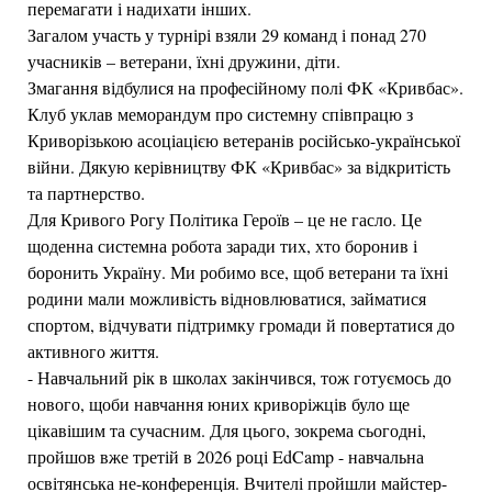
перемагати і надихати інших.
Загалом участь у турнірі взяли 29 команд і понад 270
учасників – ветерани, їхні дружини, діти.
Змагання відбулися на професійному полі ФК «Кривбас».
Клуб уклав меморандум про системну співпрацю з
Криворізькою асоціацією ветеранів російсько-української
війни. Дякую керівництву ФК «Кривбас» за відкритість
та партнерство.
Для Кривого Рогу Політика Героїв – це не гасло. Це
щоденна системна робота заради тих, хто боронив і
боронить Україну. Ми робимо все, щоб ветерани та їхні
родини мали можливість відновлюватися, займатися
спортом, відчувати підтримку громади й повертатися до
активного життя.
- Навчальний рік в школах закінчився, тож готуємось до
нового, щоби навчання юних криворіжців було ще
цікавішим та сучасним. Для цього, зокрема сьогодні,
пройшов вже третій в 2026 році EdCamp - навчальна
освітянська не-конференція. Вчителі пройшли майстер-