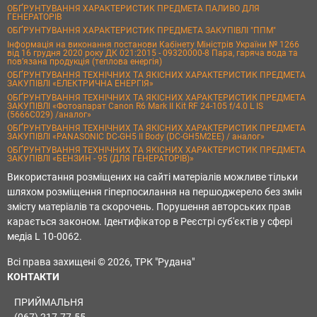
ОБҐРУНТУВАННЯ ХАРАКТЕРИСТИК ПРЕДМЕТА ПАЛИВО ДЛЯ
ГЕНЕРАТОРІВ
ОБҐРУНТУВАННЯ ХАРАКТЕРИСТИК ПРЕДМЕТА ЗАКУПІВЛІ "ППМ"
Інформація на виконання постанови Кабінету Міністрів України № 1266
від 16 грудня 2020 року ДК 021:2015 - 09320000-8 Пара, гаряча вода та
пов’язана продукція (теплова енергія)
ОБҐРУНТУВАННЯ ТЕХНІЧНИХ ТА ЯКІСНИХ ХАРАКТЕРИСТИК ПРЕДМЕТА
ЗАКУПІВЛІ «ЕЛЕКТРИЧНА ЕНЕРГІЯ»
ОБҐРУНТУВАННЯ ТЕХНІЧНИХ ТА ЯКІСНИХ ХАРАКТЕРИСТИК ПРЕДМЕТА
ЗАКУПІВЛІ «Фотоапарат Canon R6 Mark II Kit RF 24-105 f/4.0 L IS
(5666C029) /аналог»
ОБҐРУНТУВАННЯ ТЕХНІЧНИХ ТА ЯКІСНИХ ХАРАКТЕРИСТИК ПРЕДМЕТА
ЗАКУПІВЛІ «PANASONIC DC-GH5 II Body (DC-GH5M2EE) / аналог»
ОБҐРУНТУВАННЯ ТЕХНІЧНИХ ТА ЯКІСНИХ ХАРАКТЕРИСТИК ПРЕДМЕТА
ЗАКУПІВЛІ «БЕНЗИН - 95 (ДЛЯ ГЕНЕРАТОРІВ)»
Використання розміщених на сайті матеріалів можливе тільки
шляхом розміщення гіперпосилання на першоджерело без змін
змісту матеріалів та скорочень. Порушення авторських прав
карається законом. Ідентифікатор в Реєстрі суб'єктів у сфері
медіа L 10-0062.
Всі права захищені © 2026, ТРК "Рудана"
КОНТАКТИ
ПРИЙМАЛЬНЯ