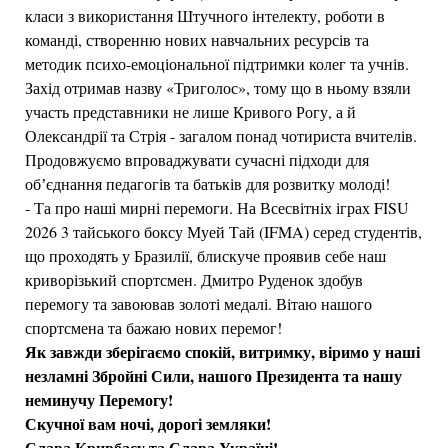
класи з використання Штучного інтелекту, роботи в
команді, створенню нових навчальних ресурсів та
методик психо-емоціональної підтримки колег та учнів.
Захід отримав назву «Триголос», тому що в ньому взяли
участь представники не лише Кривого Рогу, а й
Олександрії та Стрія - загалом понад чотириста вчителів.
Продовжуємо впроваджувати сучасні підходи для
обʼєднання педагогів та батьків для розвитку молоді!
- Та про наші мирні перемоги. На Всесвітніх іграх FISU
2026 3 тайського боксу Муей Тай (IFMA) серед студентів,
що проходять у Бразилії, блискуче проявив себе наш
криворізький спортсмен. Дмитро Руденок здобув
перемогу та завоював золоті медалі. Вітаю нашого
спортсмена та бажаю нових перемог!
Як завжди зберігаємо спокій, витримку, віримо у наші
незламні Збройні Сили, нашого Президента та нашу
неминучу Перемогу!
Скучної вам ночі, дорогі земляки!
Слава Кривбасу та Слава Україні!