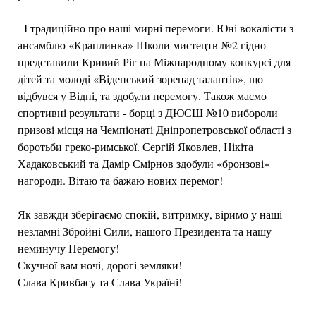
- І традиційно про наші мирні перемоги. Юні вокалісти з
ансамблю «Краплинка» Школи мистецтв №2 гідно
представили Кривий Ріг на Міжнародному конкурсі для
дітей та молоді «Віденський зорепад талантів», що
відбувся у Відні, та здобули перемогу. Також маємо
спортивні результати - борці з ДЮСШ №10 вибороли
призові місця на Чемпіонаті Дніпропетровської області з
боротьби греко-римської. Сергій Яковлев, Нікіта
Хадаковський та Дамір Смірнов здобули «бронзові»
нагороди. Вітаю та бажаю нових перемог!
Як завжди зберігаємо спокій, витримку, віримо у наші
незламні Збройні Сили, нашого Президента та нашу
неминучу Перемогу!
Скучної вам ночі, дорогі земляки!
Слава Кривбасу та Слава Україні!