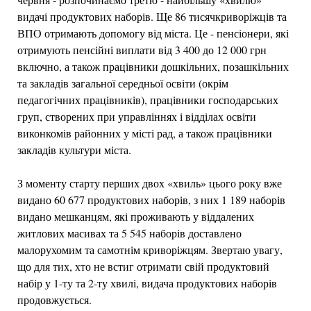
видачі продуктових наборів. Ще 86 тисячкриворіжців та
ВПО отримають допомогу від міста. Це - пенсіонери, які
отримують пенсійні виплати від 3 400 до 12 000 грн
включно, а також працівники дошкільних, позашкільних
та закладів загальної середньої освіти (окрім
педагогічних працівників), працівники господарських
груп, створених при управліннях і відділах освіти
виконкомів районних у місті рад, а також працівники
закладів культури міста.
З моменту старту перших двох «хвиль» цього року вже
видано 60 677 продуктових наборів, з них 1 189 наборів
видано мешканцям, які проживають у віддалених
житлових масивах та 5 545 наборів доставлено
малорухомим та самотнім криворіжцям. Звертаю увагу,
що для тих, хто не встиг отримати свій продуктовий
набір у 1-ту та 2-ту хвилі, видача продуктових наборів
продовжується.