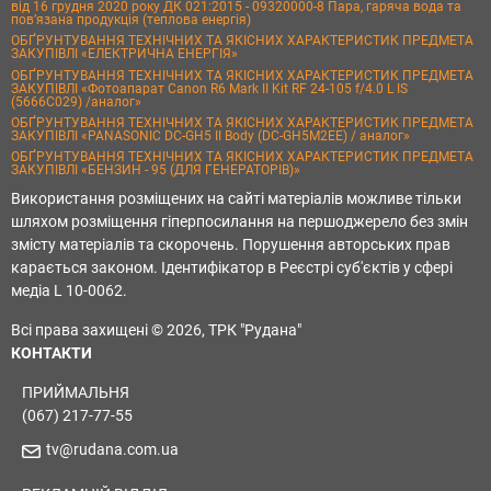
від 16 грудня 2020 року ДК 021:2015 - 09320000-8 Пара, гаряча вода та
пов’язана продукція (теплова енергія)
ОБҐРУНТУВАННЯ ТЕХНІЧНИХ ТА ЯКІСНИХ ХАРАКТЕРИСТИК ПРЕДМЕТА
ЗАКУПІВЛІ «ЕЛЕКТРИЧНА ЕНЕРГІЯ»
ОБҐРУНТУВАННЯ ТЕХНІЧНИХ ТА ЯКІСНИХ ХАРАКТЕРИСТИК ПРЕДМЕТА
ЗАКУПІВЛІ «Фотоапарат Canon R6 Mark II Kit RF 24-105 f/4.0 L IS
(5666C029) /аналог»
ОБҐРУНТУВАННЯ ТЕХНІЧНИХ ТА ЯКІСНИХ ХАРАКТЕРИСТИК ПРЕДМЕТА
ЗАКУПІВЛІ «PANASONIC DC-GH5 II Body (DC-GH5M2EE) / аналог»
ОБҐРУНТУВАННЯ ТЕХНІЧНИХ ТА ЯКІСНИХ ХАРАКТЕРИСТИК ПРЕДМЕТА
ЗАКУПІВЛІ «БЕНЗИН - 95 (ДЛЯ ГЕНЕРАТОРІВ)»
Використання розміщених на сайті матеріалів можливе тільки
шляхом розміщення гіперпосилання на першоджерело без змін
змісту матеріалів та скорочень. Порушення авторських прав
карається законом. Ідентифікатор в Реєстрі суб'єктів у сфері
медіа L 10-0062.
Всі права захищені © 2026, ТРК "Рудана"
КОНТАКТИ
ПРИЙМАЛЬНЯ
(067) 217-77-55
tv@rudana.com.ua