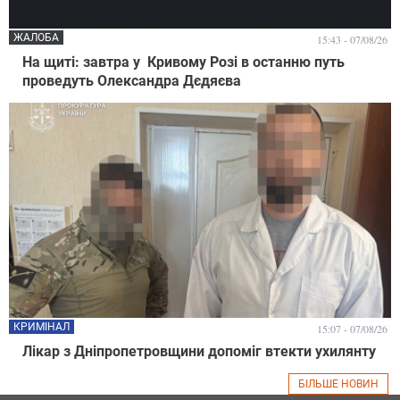
ЖАЛОБА
15:43 - 07/08/26
На щиті: завтра у Кривому Розі в останню путь
проведуть Олександра Дєдяєва
КРИМІНАЛ
15:07 - 07/08/26
Лікар з Дніпропетровщини допоміг втекти ухилянту
БІЛЬШЕ НОВИН