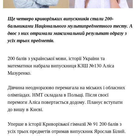
Ще четверо криворізьких випускників стали 200-
бальниками Національного мультипредметного тесту. А
двоє з них отримали максимальний результат одразу з
усіх трьох предметів.
200 балів з української мови, історії України та
математики набрала випускниця КЗШ №130 Аліса
Мазуренко.
Дівчина неодноразово перемагала на міських і обласних
олімпіадах. НМТ складала в Польщі. Після своєї
перемоги Аліса повертається додому. Планує вступати
до вишу в Києві.
Уперше в історії Криворізької гімназії № 91 200 балів з
усіх трьох предметів отримав випускник Ярослав Білий.