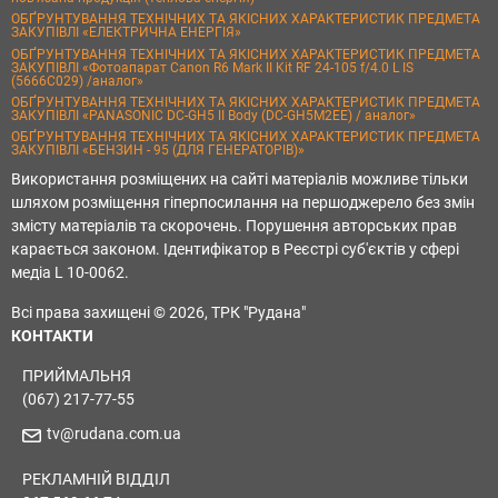
ОБҐРУНТУВАННЯ ТЕХНІЧНИХ ТА ЯКІСНИХ ХАРАКТЕРИСТИК ПРЕДМЕТА
ЗАКУПІВЛІ «ЕЛЕКТРИЧНА ЕНЕРГІЯ»
ОБҐРУНТУВАННЯ ТЕХНІЧНИХ ТА ЯКІСНИХ ХАРАКТЕРИСТИК ПРЕДМЕТА
ЗАКУПІВЛІ «Фотоапарат Canon R6 Mark II Kit RF 24-105 f/4.0 L IS
(5666C029) /аналог»
ОБҐРУНТУВАННЯ ТЕХНІЧНИХ ТА ЯКІСНИХ ХАРАКТЕРИСТИК ПРЕДМЕТА
ЗАКУПІВЛІ «PANASONIC DC-GH5 II Body (DC-GH5M2EE) / аналог»
ОБҐРУНТУВАННЯ ТЕХНІЧНИХ ТА ЯКІСНИХ ХАРАКТЕРИСТИК ПРЕДМЕТА
ЗАКУПІВЛІ «БЕНЗИН - 95 (ДЛЯ ГЕНЕРАТОРІВ)»
Використання розміщених на сайті матеріалів можливе тільки
шляхом розміщення гіперпосилання на першоджерело без змін
змісту матеріалів та скорочень. Порушення авторських прав
карається законом. Ідентифікатор в Реєстрі суб'єктів у сфері
медіа L 10-0062.
Всі права захищені © 2026, ТРК "Рудана"
КОНТАКТИ
ПРИЙМАЛЬНЯ
(067) 217-77-55
tv@rudana.com.ua
РЕКЛАМНІЙ ВІДДІЛ