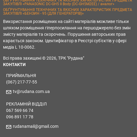
ОБҐРУНТУВАННЯ ТЕХНІЧНИХ ТА ЯКІСНИХ ХАРАКТЕРИСТИК ПРЕДМЕТА
ЗАКУПІВЛІ «PANASONIC DC-GH5 II Body (DC-GH5M2EE) / аналог»
ОБҐРУНТУВАННЯ ТЕХНІЧНИХ ТА ЯКІСНИХ ХАРАКТЕРИСТИК ПРЕДМЕТА
ЗАКУПІВЛІ «БЕНЗИН - 95 (ДЛЯ ГЕНЕРАТОРІВ)»
Використання розміщених на сайті матеріалів можливе тільки
шляхом розміщення гіперпосилання на першоджерело без змін
змісту матеріалів та скорочень. Порушення авторських прав
карається законом. Ідентифікатор в Реєстрі суб'єктів у сфері
медіа L 10-0062.
Всі права захищені © 2026, ТРК "Рудана"
КОНТАКТИ
ПРИЙМАЛЬНЯ
(067) 217-77-55
tv@rudana.com.ua
РЕКЛАМНІЙ ВІДДІЛ
067 569 66 74
096 891 17 78
rudanamail@gmail.com