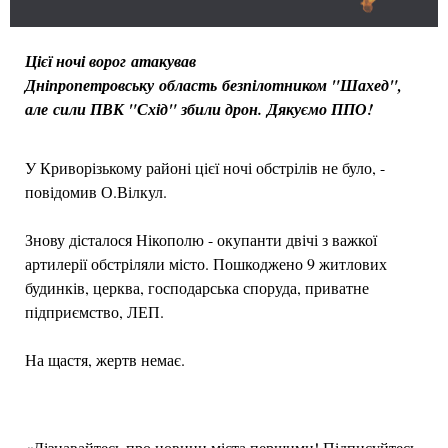
Цієї ночі ворог атакував
Дніпропетровську область безпілотником "Шахед",
але сили ПВК "Схід" збили дрон. Дякуємо ППО!
У Криворізькому районі цієї ночі обстрілів не було, -
повідомив О.Вілкул.
Знову дісталося Нікополю - окупанти двічі з важкої
артилерії обстріляли місто. Пошкоджено 9 житлових
будинків, церква, господарська споруда, приватне
підприємство, ЛЕП.
На щастя, жертв немає.
«Дізнавайтесь про новини міста першими! Підписуйтесь