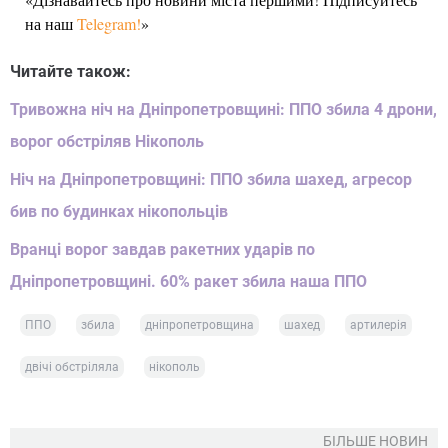
на наш
Telegram!
»
Читайте також:
Тривожна ніч на Дніпропетровщині: ППО збила 4 дрони,
ворог обстріляв Нікополь
Ніч на Дніпропетровщині: ППО збила шахед, агресор
бив по будинках нікопольців
Вранці ворог завдав ракетних ударів по
Дніпропетровщині. 60% ракет збила наша ППО
ППО
збила
дніпропетровщина
шахед
артилерія
двічі обстріляла
нікополь
БІЛЬШЕ НОВИН