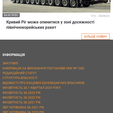
ВАЖЛИВО
9:51 - 06/08/26
Кривий Ріг може опинитися у зоні досяжності
північнокорейських ракет
БІЛЬШЕ НОВИН
ІНФОРМАЦІЯ
ЗАКУПІВЛІ
ІНФОРМАЦІЯ НА ВИКОНАННЯ ПОСТАНОВИ КМУ № 1266
РЕДАКЦІЙНИЙ СТАТУТ
СТРУКТУРА ВЛАСНОСТІ
ВІДОМОСТІ ПРО КІНЦЕВИХ БЕНЕФІЦІАРНИХ ВЛАСНИКІВ
ФІНЗВІТНІСТЬ ЗА 1 КВАРТАЛ 2024 РОКУ
ФІНЗВІТНІСТЬ ЗА 2023 РІК
ФІНЗВІТНІСТЬ ЗА 2022 РІК
ФІНЗВІТНІСТЬ ЗА 2021 РІК
ЗВІТ КЕРІВНИКА ЗА 2021 РІК
ЗВІТ КЕРІВНИКА ЗА 2020 РІК