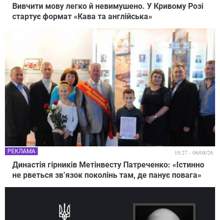
Вивчити мову легко й невимушено. У Кривому Розі
стартує формат «Кава та англійська»
РЕКЛАМА
10:27 - 06/08/26
Династія гірників Метінвесту Патреченко: «Істинно
не рветься зв’язок поколінь там, де панує повага»