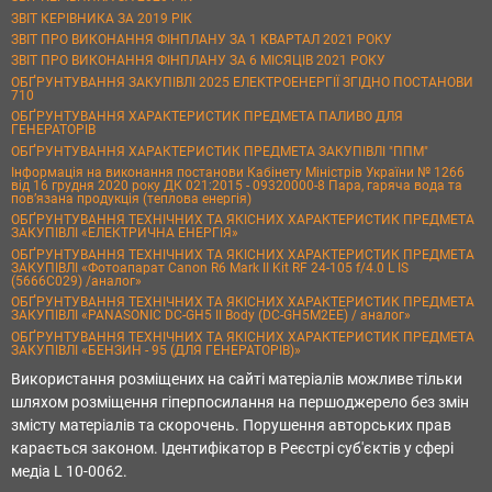
ЗВІТ КЕРІВНИКА ЗА 2019 РІК
ЗВІТ ПРО ВИКОНАННЯ ФІНПЛАНУ ЗА 1 КВАРТАЛ 2021 РОКУ
ЗВІТ ПРО ВИКОНАННЯ ФІНПЛАНУ ЗА 6 МІСЯЦІВ 2021 РОКУ
ОБҐРУНТУВАННЯ ЗАКУПІВЛІ 2025 ЕЛЕКТРОЕНЕРГІЇ ЗГІДНО ПОСТАНОВИ
710
ОБҐРУНТУВАННЯ ХАРАКТЕРИСТИК ПРЕДМЕТА ПАЛИВО ДЛЯ
ГЕНЕРАТОРІВ
ОБҐРУНТУВАННЯ ХАРАКТЕРИСТИК ПРЕДМЕТА ЗАКУПІВЛІ "ППМ"
Інформація на виконання постанови Кабінету Міністрів України № 1266
від 16 грудня 2020 року ДК 021:2015 - 09320000-8 Пара, гаряча вода та
пов’язана продукція (теплова енергія)
ОБҐРУНТУВАННЯ ТЕХНІЧНИХ ТА ЯКІСНИХ ХАРАКТЕРИСТИК ПРЕДМЕТА
ЗАКУПІВЛІ «ЕЛЕКТРИЧНА ЕНЕРГІЯ»
ОБҐРУНТУВАННЯ ТЕХНІЧНИХ ТА ЯКІСНИХ ХАРАКТЕРИСТИК ПРЕДМЕТА
ЗАКУПІВЛІ «Фотоапарат Canon R6 Mark II Kit RF 24-105 f/4.0 L IS
(5666C029) /аналог»
ОБҐРУНТУВАННЯ ТЕХНІЧНИХ ТА ЯКІСНИХ ХАРАКТЕРИСТИК ПРЕДМЕТА
ЗАКУПІВЛІ «PANASONIC DC-GH5 II Body (DC-GH5M2EE) / аналог»
ОБҐРУНТУВАННЯ ТЕХНІЧНИХ ТА ЯКІСНИХ ХАРАКТЕРИСТИК ПРЕДМЕТА
ЗАКУПІВЛІ «БЕНЗИН - 95 (ДЛЯ ГЕНЕРАТОРІВ)»
Використання розміщених на сайті матеріалів можливе тільки
шляхом розміщення гіперпосилання на першоджерело без змін
змісту матеріалів та скорочень. Порушення авторських прав
карається законом. Ідентифікатор в Реєстрі суб'єктів у сфері
медіа L 10-0062.