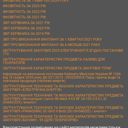
ФІНЗВІТНІСТЬ ЗА 1 КВАРТАЛ 2024 РОКУ
ФІНЗВІТНІСТЬ ЗА 2023 РІК
ФІНЗВІТНІСТЬ ЗА 2022 РІК
ФІНЗВІТНІСТЬ ЗА 2021 РІК
ЗВІТ КЕРІВНИКА ЗА 2021 РІК
ЗВІТ КЕРІВНИКА ЗА 2020 РІК
ЗВІТ КЕРІВНИКА ЗА 2019 РІК
ЗВІТ ПРО ВИКОНАННЯ ФІНПЛАНУ ЗА 1 КВАРТАЛ 2021 РОКУ
ЗВІТ ПРО ВИКОНАННЯ ФІНПЛАНУ ЗА 6 МІСЯЦІВ 2021 РОКУ
ОБҐРУНТУВАННЯ ЗАКУПІВЛІ 2025 ЕЛЕКТРОЕНЕРГІЇ ЗГІДНО ПОСТАНОВИ
710
ОБҐРУНТУВАННЯ ХАРАКТЕРИСТИК ПРЕДМЕТА ПАЛИВО ДЛЯ
ГЕНЕРАТОРІВ
ОБҐРУНТУВАННЯ ХАРАКТЕРИСТИК ПРЕДМЕТА ЗАКУПІВЛІ "ППМ"
Інформація на виконання постанови Кабінету Міністрів України № 1266
від 16 грудня 2020 року ДК 021:2015 - 09320000-8 Пара, гаряча вода та
пов’язана продукція (теплова енергія)
ОБҐРУНТУВАННЯ ТЕХНІЧНИХ ТА ЯКІСНИХ ХАРАКТЕРИСТИК ПРЕДМЕТА
ЗАКУПІВЛІ «ЕЛЕКТРИЧНА ЕНЕРГІЯ»
ОБҐРУНТУВАННЯ ТЕХНІЧНИХ ТА ЯКІСНИХ ХАРАКТЕРИСТИК ПРЕДМЕТА
ЗАКУПІВЛІ «Фотоапарат Canon R6 Mark II Kit RF 24-105 f/4.0 L IS
(5666C029) /аналог»
ОБҐРУНТУВАННЯ ТЕХНІЧНИХ ТА ЯКІСНИХ ХАРАКТЕРИСТИК ПРЕДМЕТА
ЗАКУПІВЛІ «PANASONIC DC-GH5 II Body (DC-GH5M2EE) / аналог»
ОБҐРУНТУВАННЯ ТЕХНІЧНИХ ТА ЯКІСНИХ ХАРАКТЕРИСТИК ПРЕДМЕТА
ЗАКУПІВЛІ «БЕНЗИН - 95 (ДЛЯ ГЕНЕРАТОРІВ)»
Використання розміщених на сайті матеріалів можливе тільки