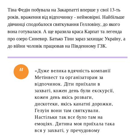
Тіна Федін побувала на Закарпатті вперше у свої 13-ть
років, враження від відпочинку - неймовірні. Найбільше
дівчинці сподобалося святкування Гелловіну, до якого
вона готувалася. А ще вразила краса Карпат та легенда
про озеро Синевир. Батько Тіни зараз захищає Україну, а
до війни чоловік працював на Південному ГЗК.
«Дуже велика вдячність компанії
Метінвест та організаторам за
відпочинок. Діти приїхали в
захваті, кожен день були екскурсії,
кожен день якісь розваги,
дискотеки, якісь канатні дорожки,
Гелуін вони там святкували.
Настільки так все було там на
емоціях. Дитина моя приїхала така
вся у захваті, у пречудовому