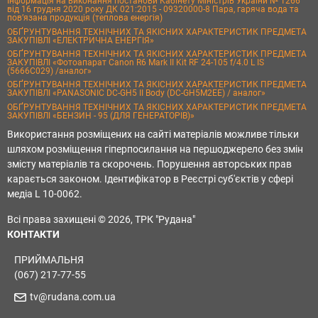
Інформація на виконання постанови Кабінету Міністрів України № 1266
від 16 грудня 2020 року ДК 021:2015 - 09320000-8 Пара, гаряча вода та
пов’язана продукція (теплова енергія)
ОБҐРУНТУВАННЯ ТЕХНІЧНИХ ТА ЯКІСНИХ ХАРАКТЕРИСТИК ПРЕДМЕТА
ЗАКУПІВЛІ «ЕЛЕКТРИЧНА ЕНЕРГІЯ»
ОБҐРУНТУВАННЯ ТЕХНІЧНИХ ТА ЯКІСНИХ ХАРАКТЕРИСТИК ПРЕДМЕТА
ЗАКУПІВЛІ «Фотоапарат Canon R6 Mark II Kit RF 24-105 f/4.0 L IS
(5666C029) /аналог»
ОБҐРУНТУВАННЯ ТЕХНІЧНИХ ТА ЯКІСНИХ ХАРАКТЕРИСТИК ПРЕДМЕТА
ЗАКУПІВЛІ «PANASONIC DC-GH5 II Body (DC-GH5M2EE) / аналог»
ОБҐРУНТУВАННЯ ТЕХНІЧНИХ ТА ЯКІСНИХ ХАРАКТЕРИСТИК ПРЕДМЕТА
ЗАКУПІВЛІ «БЕНЗИН - 95 (ДЛЯ ГЕНЕРАТОРІВ)»
Використання розміщених на сайті матеріалів можливе тільки
шляхом розміщення гіперпосилання на першоджерело без змін
змісту матеріалів та скорочень. Порушення авторських прав
карається законом. Ідентифікатор в Реєстрі суб'єктів у сфері
медіа L 10-0062.
Всі права захищені © 2026, ТРК "Рудана"
КОНТАКТИ
ПРИЙМАЛЬНЯ
(067) 217-77-55
tv@rudana.com.ua