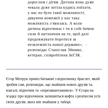
дорослим і дітям. Дитина вона дуже
чекала дуже хотіла кудись поїхати,
у нас не було такої можливості,
дякуючи компанії у нас така
можливість з’явилась. А коли
дитина відпочиває і ти в собі бачиш
сили й натхнення на те, щоб далі
продовжувати боротися за
незалежність нашої держави», -
розповідає Станіслав Збишко,
ветеран, співробітник ІнГЗК.
Єгор Мотрук привіз батькові з відпочинку браслет, який
зробив сам, розповідає, що знайшов нових друзів та,
взагалі, відпочив та «перезавантажився». У Єгора на
згадку про відпочинок залишиться кофта з розписом усіх
своїх друзів, яких він знайшов у таборі.