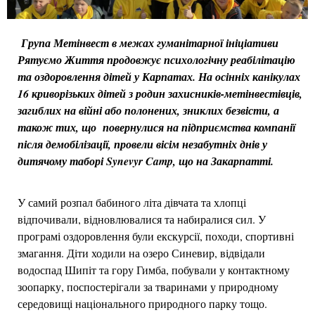
Група Метінвест в межах гуманітарної ініціативи
Рятуємо Життя продовжує психологічну реабілітацію
та оздоровлення дітей у Карпатах. На осінніх канікулах
16 криворізьких дітей з родин захисників-метінвестівців,
загиблих на війні або полонених, зниклих безвісти, а
також тих, що повернулися на підприємства компанії
після демобілізації, провели вісім незабутніх днів у
дитячому таборі Synevyr Camp, що на Закарпатті.
У самий розпал бабиного літа дівчата та хлопці
відпочивали, відновлювалися та набиралися сил. У
програмі оздоровлення були екскурсії, походи, спортивні
змагання. Діти ходили на озеро Синевир, відвідали
водоспад Шипіт та гору Гимба, побували у контактному
зоопарку, поспостерігали за тваринами у природному
середовищі національного природного парку тощо.