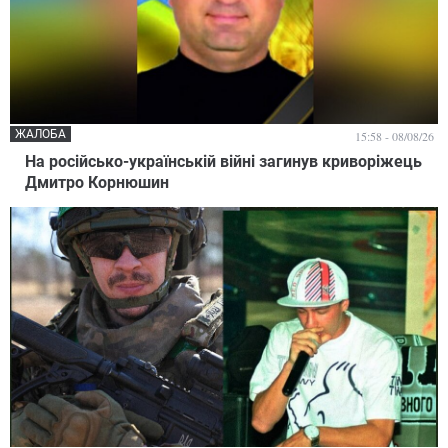
ЖАЛОБА
15:58 - 08/08/26
На російсько-українській війні загинув криворіжець
Дмитро Корнюшин