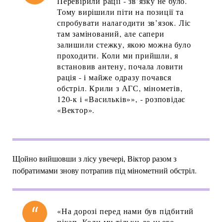
Перевірили рації - зв’язку не було.
Тому вирішили піти на позиції та
спробувати налагодити зв’язок. Ліс
там замінований, але сапери
залишили стежку, якою можна було
проходити. Коли ми прийшли, я
встановив антену, почала ловити
рація - і майже одразу почався
обстріл. Крили з АГС, мінометів,
120-к і «Васильків»», - розповідає
«Вектор».
Щойно вийшовши з лісу увечері, Віктор разом з
побратимами знову потрапив під мінометний обстріл.
«На дорозі перед нами був підбитий
пікап. Коли ми тільки до нього