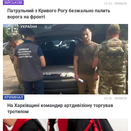
ВІЙСЬКОВІ
15:10 - 08/08/26
Патрульний з Кривого Рогу безжально палить
ворога на фронті
КРИМІНАЛ
14:16 - 08/08/26
На Харківщині командир артдивізіону торгував
тротилом