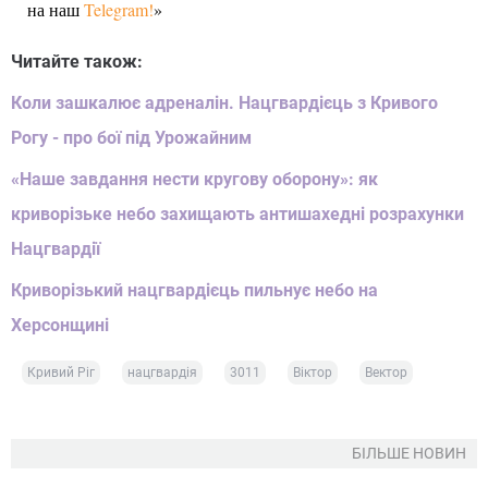
на наш
Telegram!
»
Читайте також:
Коли зашкалює адреналін. Нацгвардієць з Кривого
Рогу - про бої під Урожайним
«Наше завдання нести кругову оборону»: як
криворізьке небо захищають антишахедні розрахунки
Нацгвардії
Криворізький нацгвардієць пильнує небо на
Херсонщині
Кривий Ріг
нацгвардія
3011
Віктор
Вектор
БІЛЬШЕ НОВИН