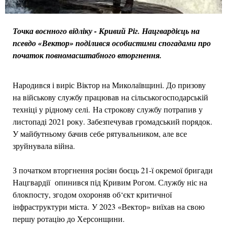
Точка воєнного відліку - Кривий Ріг. Нацгвардієць на
псевдо «Вектор» поділився особистими спогадами про
початок повномасштабного вторгнення.
Народився і виріс Віктор на Миколаївщині. До призову
на військову службу працював на сільськогосподарській
техніці у рідному селі. На строкову службу потрапив у
листопаді 2021 року. Забезпечував громадський порядок.
У майбутньому бачив себе рятувальником, але все
зруйнувала війна.
З початком вторгнення росіян боєць 21-ї окремої бригади
Нацгвардії опинився під Кривим Рогом. Службу ніс на
блокпосту, згодом охороняв об‘єкт критичної
інфраструктури міста. У 2023 «Вектор» виїхав на свою
першу ротацію до Херсонщини.