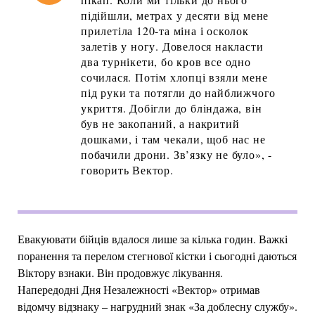
підійшли, метрах у десяти від мене
прилетіла 120-та міна і осколок
залетів у ногу. Довелося накласти
два турнікети, бо кров все одно
сочилася. Потім хлопці взяли мене
під руки та потягли до найближчого
укриття. Добігли до бліндажа, він
був не закопаний, а накритий
дошками, і там чекали, щоб нас не
побачили дрони. Зв’язку не було», -
говорить Вектор.
Евакуювати бійців вдалося лише за кілька годин. Важкі
поранення та перелом стегнової кістки і сьогодні даються
Віктору взнаки. Він продовжує лікування.
Напередодні Дня Незалежності «Вектор» отримав
відомчу відзнаку – нагрудний знак «За доблесну службу».