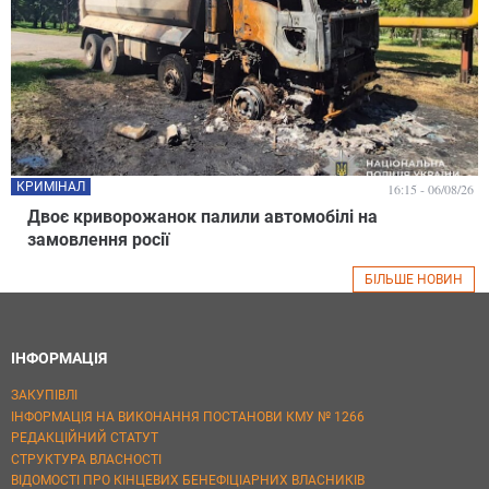
КРИМІНАЛ
16:15 - 06/08/26
Двоє криворожанок палили автомобілі на
замовлення росії
БІЛЬШЕ НОВИН
ІНФОРМАЦІЯ
ЗАКУПІВЛІ
ІНФОРМАЦІЯ НА ВИКОНАННЯ ПОСТАНОВИ КМУ № 1266
РЕДАКЦІЙНИЙ СТАТУТ
СТРУКТУРА ВЛАСНОСТІ
ВІДОМОСТІ ПРО КІНЦЕВИХ БЕНЕФІЦІАРНИХ ВЛАСНИКІВ