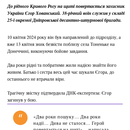
До рідного Кривого Рогу на щиті повертається захисник
України Єгор Хованський. 38-річний воїн служив у складі
25-ї окремої Дніпровської десантно-штурмової бригади.
10 квітня 2024 року він був направлений до підрозділу, а
вже 13 квітня зник безвісти поблизу села Тоненьке на
Донеччині, виконуючи бойове завдання.
Два роки рідні та побратими жили надією знайти його
живим. Батько і сестра весь цей час шукали Єгора, до
останнього не втрачали віри.
Трагічну звістку підтвердила ДНК-експертиза: Єгор
загинув у бою.
«Два роки пошуку… Два роки
надії… Дива не сталося… Герой
повертається на щиті», - написала