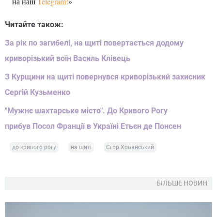
на наш
Telegram!
»
Читайте також:
За рік по загибелі, на щиті повертається додому
криворізький воїн Василь Клівець
З Курщини на щиті повернувся криворізький захисник
Сергій Кузьменко
"Мужнє шахтарське місто". До Кривого Рогу
прибув Посол Франції в Україні Етьєн де Понсен
до кривого рогу
на щиті
Єгор Хованський
БІЛЬШЕ НОВИН