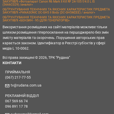
ЗАКУПІВЛІ «Фотоапарат Canon R6 Mark II Kit RF 24-105 f/4.0 L IS
(5666C029) /аналог»
ОБҐРУНТУВАННЯ ТЕХНІЧНИХ ТА ЯКІСНИХ ХАРАКТЕРИСТИК ПРЕДМЕТА
ЗАКУПІВЛІ «PANASONIC DC-GH5 II Body (DC-GH5M2EE) / аналог»
ОБҐРУНТУВАННЯ ТЕХНІЧНИХ ТА ЯКІСНИХ ХАРАКТЕРИСТИК ПРЕДМЕТА
ЗАКУПІВЛІ «БЕНЗИН - 95 (ДЛЯ ГЕНЕРАТОРІВ)»
Використання розміщених на сайті матеріалів можливе тільки
шляхом розміщення гіперпосилання на першоджерело без змін
змісту матеріалів та скорочень. Порушення авторських прав
карається законом. Ідентифікатор в Реєстрі суб'єктів у сфері
медіа L 10-0062.
Всі права захищені © 2026, ТРК "Рудана"
КОНТАКТИ
ПРИЙМАЛЬНЯ
(067) 217-77-55
tv@rudana.com.ua
РЕКЛАМНІЙ ВІДДІЛ
067 569 66 74
096 891 17 78