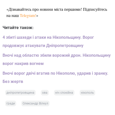
«Дізнавайтесь про новини міста першими! Підписуйтесь
на наш
Telegram!
»
Читайте також:
4 збиті шахеди і атаки на Нікопольщину. Ворог
продовжує атакувати Дніпропетровщину
Вночі над областю збили ворожий дрон. Нікопольщину
ворог накрив вогнем
Вночі ворог двічі вгатив по Нікополю, ударив і зранку.
Без жертв
дніпропетровщина
ова
ніч спокійна
нікополь
гради
Олександр Вілкул