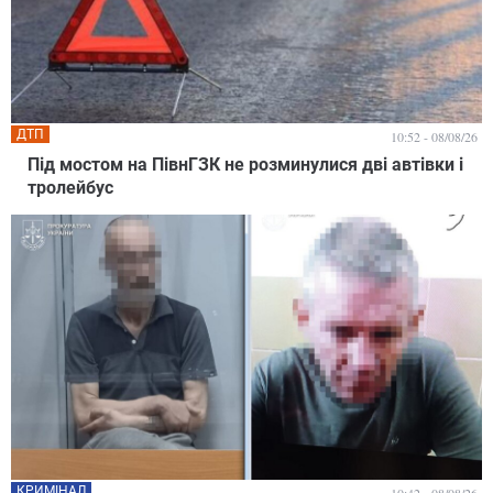
ДТП
10:52 - 08/08/26
Під мостом на ПівнГЗК не розминулися дві автівки і
тролейбус
КРИМІНАЛ