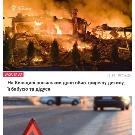
ВАЖЛИВО
11:14 - 08/08/26
На Київщині російський дрон вбив трирічну дитину,
її бабусю та дідуся