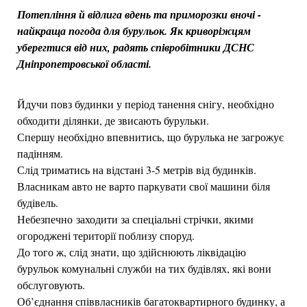
Потепління й відлига вдень та приморозки вночі -
найкраща погода для бурульок. Як криворіжцям
уберегтися від них, радять співробітники ДСНС
Дніпропетровської області.
Йдучи повз будинки у період танення снігу, необхідно
обходити ділянки, де звисають бурульки.
Спершу необхідно впевнитись, що бурулька не загрожує
падінням.
Слід триматись на відстані 3-5 метрів від будинків.
Власникам авто не варто паркувати свої машини біля
будівель.
Небезпечно заходити за спеціальні стрічки, якими
огороджені території поблизу споруд.
До того ж, слід знати, що здійснюють ліквідацію
бурульок комунальні служби на тих будівлях, які вони
обслуговують.
Об’єднання співвласників багатоквартирного будинку, а