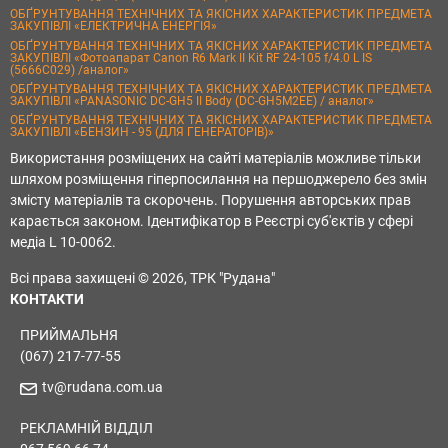
ОБҐРУНТУВАННЯ ТЕХНІЧНИХ ТА ЯКІСНИХ ХАРАКТЕРИСТИК ПРЕДМЕТА
ЗАКУПІВЛІ «ЕЛЕКТРИЧНА ЕНЕРГІЯ»
ОБҐРУНТУВАННЯ ТЕХНІЧНИХ ТА ЯКІСНИХ ХАРАКТЕРИСТИК ПРЕДМЕТА
ЗАКУПІВЛІ «Фотоапарат Canon R6 Mark II Kit RF 24-105 f/4.0 L IS
(5666C029) /аналог»
ОБҐРУНТУВАННЯ ТЕХНІЧНИХ ТА ЯКІСНИХ ХАРАКТЕРИСТИК ПРЕДМЕТА
ЗАКУПІВЛІ «PANASONIC DC-GH5 II Body (DC-GH5M2EE) / аналог»
ОБҐРУНТУВАННЯ ТЕХНІЧНИХ ТА ЯКІСНИХ ХАРАКТЕРИСТИК ПРЕДМЕТА
ЗАКУПІВЛІ «БЕНЗИН - 95 (ДЛЯ ГЕНЕРАТОРІВ)»
Використання розміщених на сайті матеріалів можливе тільки
шляхом розміщення гіперпосилання на першоджерело без змін
змісту матеріалів та скорочень. Порушення авторських прав
карається законом. Ідентифікатор в Реєстрі суб'єктів у сфері
медіа L 10-0062.
Всі права захищені © 2026, ТРК "Рудана"
КОНТАКТИ
ПРИЙМАЛЬНЯ
(067) 217-77-55
tv@rudana.com.ua
РЕКЛАМНІЙ ВІДДІЛ