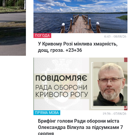
ПОГОДА
6:43 - 08/08/26
У Кривому Розі мінлива хмарність,
дощ, гроза. +23+36
ПРЯМА МОВА
19:56 - 07/08/26
Брифінг голови Ради оборони міста
Олександра Вілкула за підсумками 7
серпня