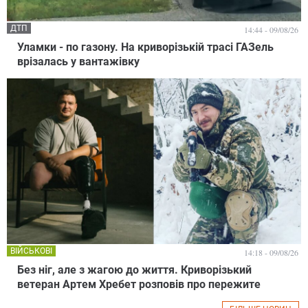
ДТП
14:44 - 09/08/26
Уламки - по газону. На криворізькій трасі ГАЗель
врізалась у вантажівку
ВІЙСЬКОВІ
14:18 - 09/08/26
Без ніг, але з жагою до життя. Криворізький
ветеран Артем Хребет розповів про пережите