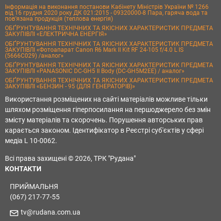
Інформація на виконання постанови Кабінету Міністрів України № 1266
від 16 грудня 2020 року ДК 021:2015 - 09320000-8 Пара, гаряча вода та
пов’язана продукція (теплова енергія)
ОБҐРУНТУВАННЯ ТЕХНІЧНИХ ТА ЯКІСНИХ ХАРАКТЕРИСТИК ПРЕДМЕТА
ЗАКУПІВЛІ «ЕЛЕКТРИЧНА ЕНЕРГІЯ»
ОБҐРУНТУВАННЯ ТЕХНІЧНИХ ТА ЯКІСНИХ ХАРАКТЕРИСТИК ПРЕДМЕТА
ЗАКУПІВЛІ «Фотоапарат Canon R6 Mark II Kit RF 24-105 f/4.0 L IS
(5666C029) /аналог»
ОБҐРУНТУВАННЯ ТЕХНІЧНИХ ТА ЯКІСНИХ ХАРАКТЕРИСТИК ПРЕДМЕТА
ЗАКУПІВЛІ «PANASONIC DC-GH5 II Body (DC-GH5M2EE) / аналог»
ОБҐРУНТУВАННЯ ТЕХНІЧНИХ ТА ЯКІСНИХ ХАРАКТЕРИСТИК ПРЕДМЕТА
ЗАКУПІВЛІ «БЕНЗИН - 95 (ДЛЯ ГЕНЕРАТОРІВ)»
Використання розміщених на сайті матеріалів можливе тільки
шляхом розміщення гіперпосилання на першоджерело без змін
змісту матеріалів та скорочень. Порушення авторських прав
карається законом. Ідентифікатор в Реєстрі суб'єктів у сфері
медіа L 10-0062.
Всі права захищені © 2026, ТРК "Рудана"
КОНТАКТИ
ПРИЙМАЛЬНЯ
(067) 217-77-55
tv@rudana.com.ua