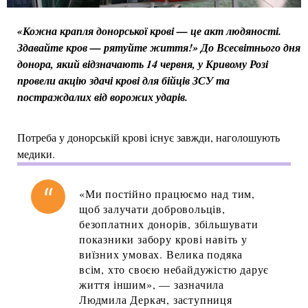
«Кожна крапля донорської крові — це акт людяності.
Здавайте кров — рятуйте життя!» До Всесвітнього дня
донора, який відзначають 14 червня, у Кривому Розі
провели акцію здачі крові для бійців ЗСУ та
постраждалих від ворожих ударів.
Потреба у донорській крові існує завжди, наголошують
медики.
«Ми постійно працюємо над тим,
щоб залучати добровольців,
безоплатних донорів, збільшувати
показники забору крові навіть у
виїзних умовах. Велика подяка
всім, хто своєю небайдужістю дарує
життя іншим», — зазначила
Людмила Деркач, заступниця