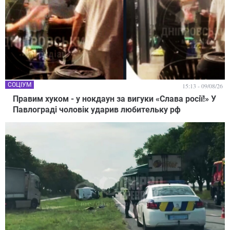
СОЦІУМ
15:13 - 09/08/26
Правим хуком - у нокдаун за вигуки «Слава росії!» У
Павлограді чоловік ударив любительку рф