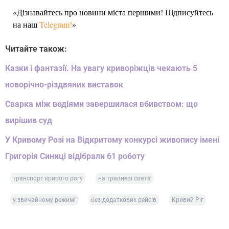
«Дізнавайтесь про новини міста першими! Підписуйтесь
на наш
Telegram!
»
Читайте також:
Казки і фантазії. На увагу криворіжців чекають 5
новорічно-різдвяних виставок
Сварка між водіями завершилася вбивством: що
вирішив суд
У Кривому Розі на Відкритому конкурсі живопису імені
Григорія Синиці відібрали 61 роботу
транспорт кривого рогу
на травневі свята
у звичайному режимі
без додаткових рейсів
Кривий Ріг