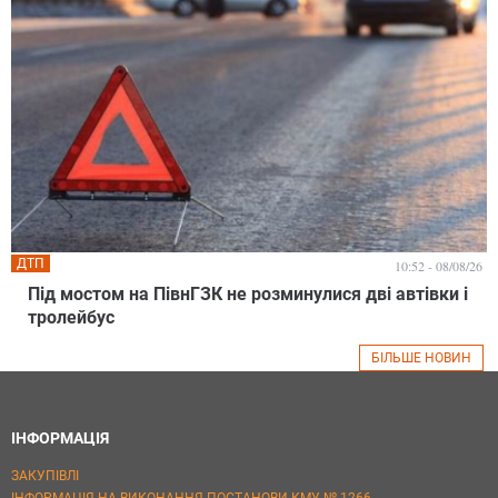
ДТП
10:52 - 08/08/26
Під мостом на ПівнГЗК не розминулися дві автівки і
тролейбус
БІЛЬШЕ НОВИН
ІНФОРМАЦІЯ
ЗАКУПІВЛІ
ІНФОРМАЦІЯ НА ВИКОНАННЯ ПОСТАНОВИ КМУ № 1266