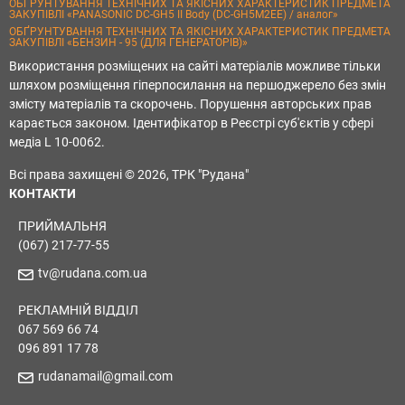
ОБҐРУНТУВАННЯ ТЕХНІЧНИХ ТА ЯКІСНИХ ХАРАКТЕРИСТИК ПРЕДМЕТА
ЗАКУПІВЛІ «PANASONIC DC-GH5 II Body (DC-GH5M2EE) / аналог»
ОБҐРУНТУВАННЯ ТЕХНІЧНИХ ТА ЯКІСНИХ ХАРАКТЕРИСТИК ПРЕДМЕТА
ЗАКУПІВЛІ «БЕНЗИН - 95 (ДЛЯ ГЕНЕРАТОРІВ)»
Використання розміщених на сайті матеріалів можливе тільки
шляхом розміщення гіперпосилання на першоджерело без змін
змісту матеріалів та скорочень. Порушення авторських прав
карається законом. Ідентифікатор в Реєстрі суб'єктів у сфері
медіа L 10-0062.
Всі права захищені © 2026, ТРК "Рудана"
КОНТАКТИ
ПРИЙМАЛЬНЯ
(067) 217-77-55
tv@rudana.com.ua
РЕКЛАМНІЙ ВІДДІЛ
067 569 66 74
096 891 17 78
rudanamail@gmail.com