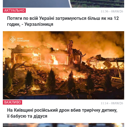
АКТУАЛЬНО
11:36 - 08/08/26
Потяги по всій Україні затримуються більш як на 12
годин, - Укрзалізниця
ВАЖЛИВО
11:14 - 08/08/26
На Київщині російський дрон вбив трирічну дитину,
її бабусю та дідуся