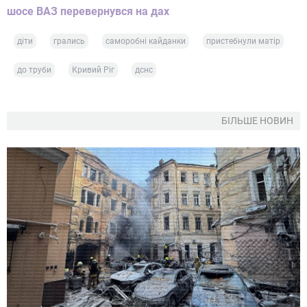
шосе ВАЗ перевернувся на дах
діти
грались
саморобні кайданки
пристебнули матір
до труби
Кривий Ріг
дснс
БІЛЬШЕ НОВИН