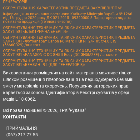
ГЕНЕРАТОРІВ
ОБҐРУНТУВАННЯ ХАРАКТЕРИСТИК ПРЕДМЕТА ЗАКУПІВЛІ "ППМ"
Інформація на виконання постанови Кабінету Міністрів України № 1266
від 16 грудня 2020 року ДК 021:2015 - 09320000-8 Пара, гаряча вода та
пов’язана продукція (теплова енергія)
ОБҐРУНТУВАННЯ ТЕХНІЧНИХ ТА ЯКІСНИХ ХАРАКТЕРИСТИК ПРЕДМЕТА
ЗАКУПІВЛІ «ЕЛЕКТРИЧНА ЕНЕРГІЯ»
ОБҐРУНТУВАННЯ ТЕХНІЧНИХ ТА ЯКІСНИХ ХАРАКТЕРИСТИК ПРЕДМЕТА
ЗАКУПІВЛІ «Фотоапарат Canon R6 Mark II Kit RF 24-105 f/4.0 L IS
(5666C029) /аналог»
ОБҐРУНТУВАННЯ ТЕХНІЧНИХ ТА ЯКІСНИХ ХАРАКТЕРИСТИК ПРЕДМЕТА
ЗАКУПІВЛІ «PANASONIC DC-GH5 II Body (DC-GH5M2EE) / аналог»
ОБҐРУНТУВАННЯ ТЕХНІЧНИХ ТА ЯКІСНИХ ХАРАКТЕРИСТИК ПРЕДМЕТА
ЗАКУПІВЛІ «БЕНЗИН - 95 (ДЛЯ ГЕНЕРАТОРІВ)»
Використання розміщених на сайті матеріалів можливе тільки
шляхом розміщення гіперпосилання на першоджерело без змін
змісту матеріалів та скорочень. Порушення авторських прав
карається законом. Ідентифікатор в Реєстрі суб'єктів у сфері
медіа L 10-0062.
Всі права захищені © 2026, ТРК "Рудана"
КОНТАКТИ
ПРИЙМАЛЬНЯ
(067) 217-77-55