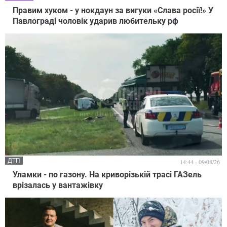
Правим хуком - у нокдаун за вигуки «Слава росії!» У
Павлограді чоловік ударив любительку рф
ДТП
14:44 - 09/08/26
Уламки - по газону. На криворізькій трасі ГАЗель
врізалась у вантажівку