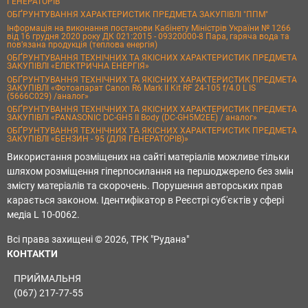
ГЕНЕРАТОРІВ
ОБҐРУНТУВАННЯ ХАРАКТЕРИСТИК ПРЕДМЕТА ЗАКУПІВЛІ "ППМ"
Інформація на виконання постанови Кабінету Міністрів України № 1266
від 16 грудня 2020 року ДК 021:2015 - 09320000-8 Пара, гаряча вода та
пов’язана продукція (теплова енергія)
ОБҐРУНТУВАННЯ ТЕХНІЧНИХ ТА ЯКІСНИХ ХАРАКТЕРИСТИК ПРЕДМЕТА
ЗАКУПІВЛІ «ЕЛЕКТРИЧНА ЕНЕРГІЯ»
ОБҐРУНТУВАННЯ ТЕХНІЧНИХ ТА ЯКІСНИХ ХАРАКТЕРИСТИК ПРЕДМЕТА
ЗАКУПІВЛІ «Фотоапарат Canon R6 Mark II Kit RF 24-105 f/4.0 L IS
(5666C029) /аналог»
ОБҐРУНТУВАННЯ ТЕХНІЧНИХ ТА ЯКІСНИХ ХАРАКТЕРИСТИК ПРЕДМЕТА
ЗАКУПІВЛІ «PANASONIC DC-GH5 II Body (DC-GH5M2EE) / аналог»
ОБҐРУНТУВАННЯ ТЕХНІЧНИХ ТА ЯКІСНИХ ХАРАКТЕРИСТИК ПРЕДМЕТА
ЗАКУПІВЛІ «БЕНЗИН - 95 (ДЛЯ ГЕНЕРАТОРІВ)»
Використання розміщених на сайті матеріалів можливе тільки
шляхом розміщення гіперпосилання на першоджерело без змін
змісту матеріалів та скорочень. Порушення авторських прав
карається законом. Ідентифікатор в Реєстрі суб'єктів у сфері
медіа L 10-0062.
Всі права захищені © 2026, ТРК "Рудана"
КОНТАКТИ
ПРИЙМАЛЬНЯ
(067) 217-77-55