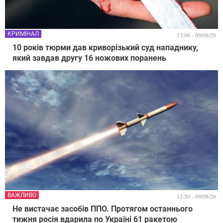
КРИМІНАЛ
13:06 - 09/08/26
10 років тюрми дав криворізький суд нападнику,
який завдав другу 16 ножових поранень
ВАЖЛИВО
12:50 - 09/08/26
Не вистачає засобів ППО. Протягом останнього
тижня росія вдарила по Україні 61 ракетою