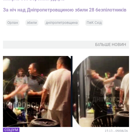
За ніч над Дніпропетровщиною збили 28 безпілотників
Орлан
збили
дніпропетровщина
ПвК Схід
БІЛЬШЕ НОВИН
СОЦІУМ
15:13 - 09/08/26