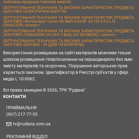
пов’язана продукція (теплова енергія)
ОБҐРУНТУВАННЯ ТЕХНІЧНИХ ТА ЯКІСНИХ ХАРАКТЕРИСТИК ПРЕДМЕТА
ЗАКУПІВЛІ «ЕЛЕКТРИЧНА ЕНЕРГІЯ»
ОБҐРУНТУВАННЯ ТЕХНІЧНИХ ТА ЯКІСНИХ ХАРАКТЕРИСТИК ПРЕДМЕТА
ЗАКУПІВЛІ «Фотоапарат Canon R6 Mark II Kit RF 24-105 f/4.0 L IS
(5666C029) /аналог»
ОБҐРУНТУВАННЯ ТЕХНІЧНИХ ТА ЯКІСНИХ ХАРАКТЕРИСТИК ПРЕДМЕТА
ЗАКУПІВЛІ «PANASONIC DC-GH5 II Body (DC-GH5M2EE) / аналог»
ОБҐРУНТУВАННЯ ТЕХНІЧНИХ ТА ЯКІСНИХ ХАРАКТЕРИСТИК ПРЕДМЕТА
ЗАКУПІВЛІ «БЕНЗИН - 95 (ДЛЯ ГЕНЕРАТОРІВ)»
Використання розміщених на сайті матеріалів можливе тільки
шляхом розміщення гіперпосилання на першоджерело без змін
змісту матеріалів та скорочень. Порушення авторських прав
карається законом. Ідентифікатор в Реєстрі суб'єктів у сфері
медіа L 10-0062.
Всі права захищені © 2026, ТРК "Рудана"
КОНТАКТИ
ПРИЙМАЛЬНЯ
(067) 217-77-55
tv@rudana.com.ua
РЕКЛАМНІЙ ВІДДІЛ