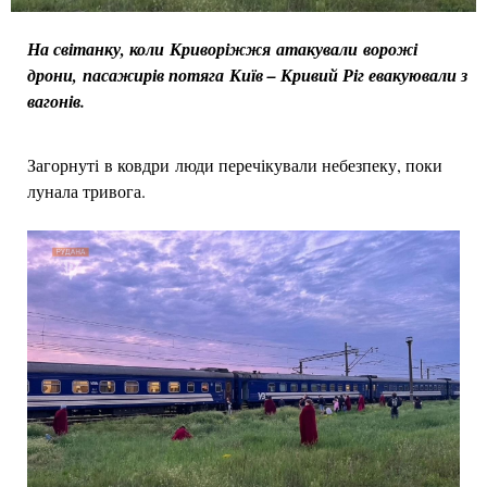
На світанку, коли Криворіжжя атакували ворожі
дрони, пасажирів потяга Київ – Кривий Ріг евакуювали з
вагонів.
Загорнуті в ковдри люди перечікували небезпеку, поки
лунала тривога.