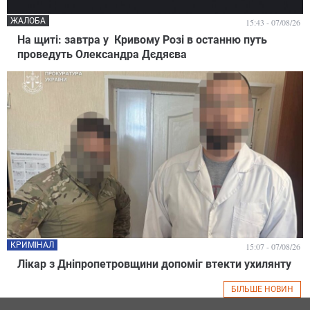
ЖАЛОБА
15:43 - 07/08/26
На щиті: завтра у Кривому Розі в останню путь
проведуть Олександра Дєдяєва
КРИМІНАЛ
15:07 - 07/08/26
Лікар з Дніпропетровщини допоміг втекти ухилянту
БІЛЬШЕ НОВИН