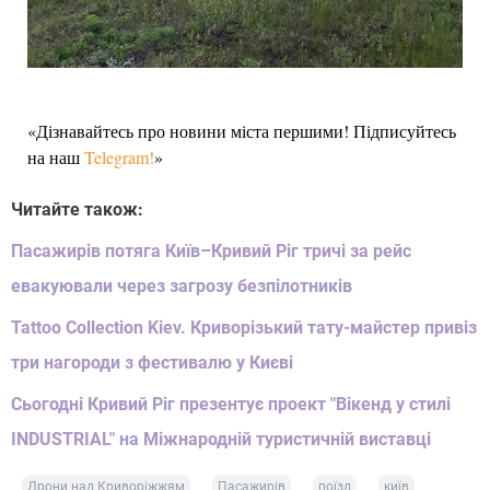
«Дізнавайтесь про новини міста першими! Підписуйтесь
на наш
Telegram!
»
Читайте також:
Пасажирів потяга Київ–Кривий Ріг тричі за рейс
евакуювали через загрозу безпілотників
Tattoo Сollection Kiev. Криворізький тату-майстер привіз
три нагороди з фестивалю у Києві
Сьогодні Кривий Ріг презентує проект "Вікенд у стилі
INDUSTRIAL" на Міжнародній туристичній виставці
Дрони над Криворіжжям
Пасажирів
поїзд
київ