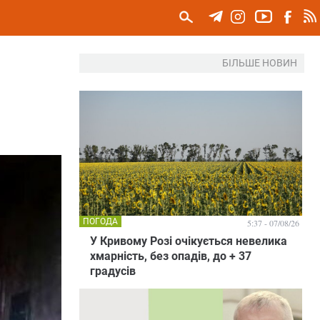
БІЛЬШЕ НОВИН
ПОГОДА
5:37 - 07/08/26
У Кривому Розі очікується невелика
хмарність, без опадів, до + 37
градусів