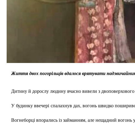
Життя двох погорільців вдалося врятувати надзвичайник
Дитину й дорослу людину вчасно вивели з двоповерхового 
У будинку ввечері спалахнув дах, вогонь швидко поширив
Вогнеборці впорались із займанням, але нещадний вогонь ус