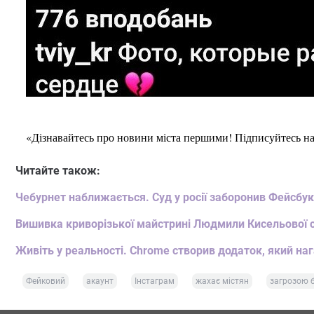
«Дізнавайтесь про новини міста першими! Підписуйтесь н
Читайте також:
Чебурнет наближається. Суд у росії заборонив Фейсбук 
Вишивка криворізької майстрині Людмили Кисельової с
Живіть у реальності. Chrome створив додаток, який на
Фейковий
акаунт
Інстаграм
жахає містян
загрозою 