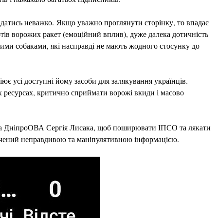
гадатись неважко. Якщо уважно проглянути сторінку, то впадає
тів ворожих ракет (емоційний вплив), дуже далека дотичність
кими собаками, які насправді не мають жодного стосунку до
діює усі доступні йому засоби для залякування українців.
 ресурсах, критично сприймати ворожі вкиди і масово
ка ДніпроОВА Сергія Лисака, щоб поширювати ІПСО та лякати
сичений неправдивою та маніпулятивною інформацією.