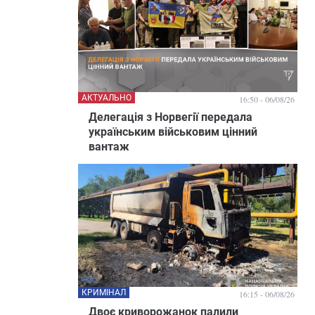
АКТУАЛЬНО
16:50 - 06/08/26
Делегація з Норвегії передала
українським військовим цінний
вантаж
КРИМІНАЛ
16:15 - 06/08/26
Двоє криворожанок палили