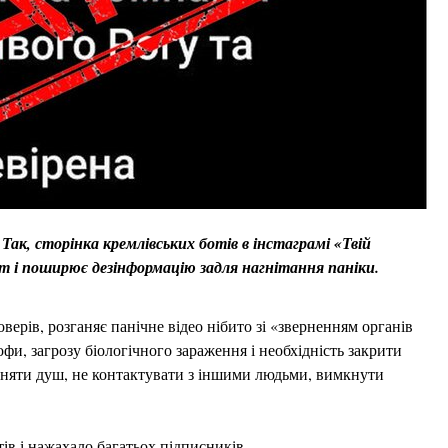
к, сторінка кремлівських ботів в інстаграмі «Твій
нт і поширює дезінформацію задля нагнітання паніки.
верів, розганяє панічне відео нібито зі «зверненням органів
и, загрозу біологічного зараження і необхідність закрити
рийняти душ, не контактувати з іншими людьми, вимкнути
тів і нажахало багатьох підписників.