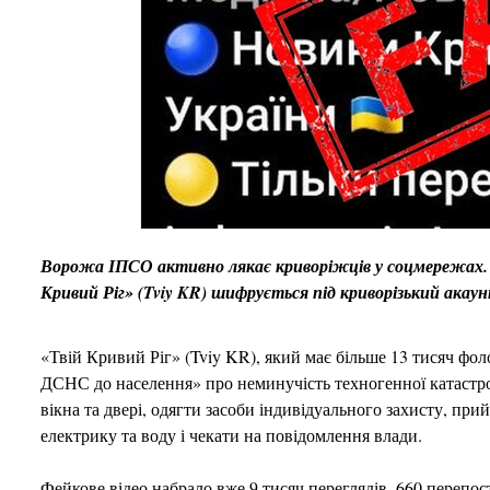
Ворожа ІПСО активно лякає криворіжців у соцмережах. Та
Кривий Ріг» (Tviy KR) шифрується під криворізький акау
«Твій Кривий Ріг» (Tviy KR), який має більше 13 тисяч фоло
ДСНС до населення» про неминучість техногенної катастроф
вікна та двері, одягти засоби індивідуального захисту, п
електрику та воду і чекати на повідомлення влади.
Фейкове відео набрало вже 9 тисяч переглядів, 660 перепос