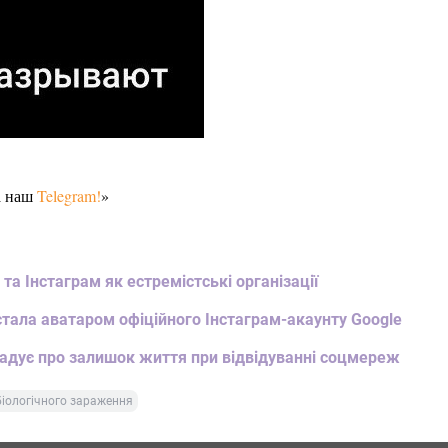
а наш
Telegram!
»
та Інстаграм як естремістські організації
тала аватаром офіційного Інстаграм-акаунту Google
гадує про залишок життя при відвідуванні соцмереж
біологічного зараження