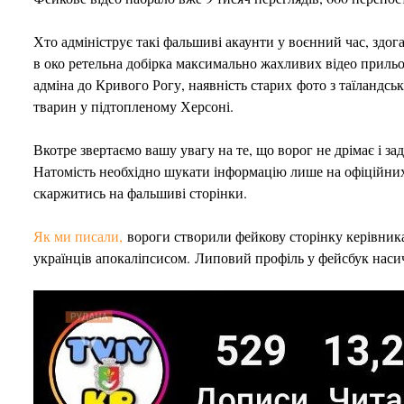
Хто адмініструє такі фальшиві акаунти у воєнний час, здо
в око ретельна добірка максимально жахливих відео прильо
адміна до Кривого Рогу, наявність старих фото з таїландсь
тварин у підтопленому Херсоні.
Вкотре звертаємо вашу увагу на те, що ворог не дрімає і за
Натомість необхідно шукати інформацію лише на офіційних
скаржитись на фальшиві сторінки.
Як ми писали,
вороги створили фейкову сторінку керівни
українців апокаліпсисом. Липовий профіль у фейсбук на