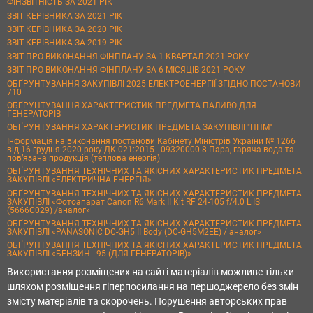
ФІНЗВІТНІСТЬ ЗА 2021 РІК
ЗВІТ КЕРІВНИКА ЗА 2021 РІК
ЗВІТ КЕРІВНИКА ЗА 2020 РІК
ЗВІТ КЕРІВНИКА ЗА 2019 РІК
ЗВІТ ПРО ВИКОНАННЯ ФІНПЛАНУ ЗА 1 КВАРТАЛ 2021 РОКУ
ЗВІТ ПРО ВИКОНАННЯ ФІНПЛАНУ ЗА 6 МІСЯЦІВ 2021 РОКУ
ОБҐРУНТУВАННЯ ЗАКУПІВЛІ 2025 ЕЛЕКТРОЕНЕРГІЇ ЗГІДНО ПОСТАНОВИ
710
ОБҐРУНТУВАННЯ ХАРАКТЕРИСТИК ПРЕДМЕТА ПАЛИВО ДЛЯ
ГЕНЕРАТОРІВ
ОБҐРУНТУВАННЯ ХАРАКТЕРИСТИК ПРЕДМЕТА ЗАКУПІВЛІ "ППМ"
Інформація на виконання постанови Кабінету Міністрів України № 1266
від 16 грудня 2020 року ДК 021:2015 - 09320000-8 Пара, гаряча вода та
пов’язана продукція (теплова енергія)
ОБҐРУНТУВАННЯ ТЕХНІЧНИХ ТА ЯКІСНИХ ХАРАКТЕРИСТИК ПРЕДМЕТА
ЗАКУПІВЛІ «ЕЛЕКТРИЧНА ЕНЕРГІЯ»
ОБҐРУНТУВАННЯ ТЕХНІЧНИХ ТА ЯКІСНИХ ХАРАКТЕРИСТИК ПРЕДМЕТА
ЗАКУПІВЛІ «Фотоапарат Canon R6 Mark II Kit RF 24-105 f/4.0 L IS
(5666C029) /аналог»
ОБҐРУНТУВАННЯ ТЕХНІЧНИХ ТА ЯКІСНИХ ХАРАКТЕРИСТИК ПРЕДМЕТА
ЗАКУПІВЛІ «PANASONIC DC-GH5 II Body (DC-GH5M2EE) / аналог»
ОБҐРУНТУВАННЯ ТЕХНІЧНИХ ТА ЯКІСНИХ ХАРАКТЕРИСТИК ПРЕДМЕТА
ЗАКУПІВЛІ «БЕНЗИН - 95 (ДЛЯ ГЕНЕРАТОРІВ)»
Використання розміщених на сайті матеріалів можливе тільки
шляхом розміщення гіперпосилання на першоджерело без змін
змісту матеріалів та скорочень. Порушення авторських прав