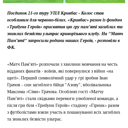
Поєдинок 21-го туру УПЛ Кривбас - Колос став
особливим для червоно-білих. «Кривбас» разом із фондом
«Трибуна Героїв» присвятив цю гру пам’яті загиблих та
зниклих безвісти ультрас криворізького клубу. На "Матч
Памʼяті" запросили родини наших Героїв, - розповіли в
ФК.
«Матч Памʼяті» розпочали з хвилини мовчання на честь
відданих фанатів - воїнів, які повернулися з війни «на
щиті». Перший символічний удар у грі зробив Іван
Грачов - син загиблого бійця "Азову", вболівальника
Максима «Сіми» Грачова. Особливі гості «Матчу
Памʼяті» стали свідками перемоги улюбленої команди, а
після гри біля «Трибуни Героїв» стадіону «Гірник» разом
з футболістами взяли участь в пошануванні всіх загиблих
та зниклих безвісти ультрас.