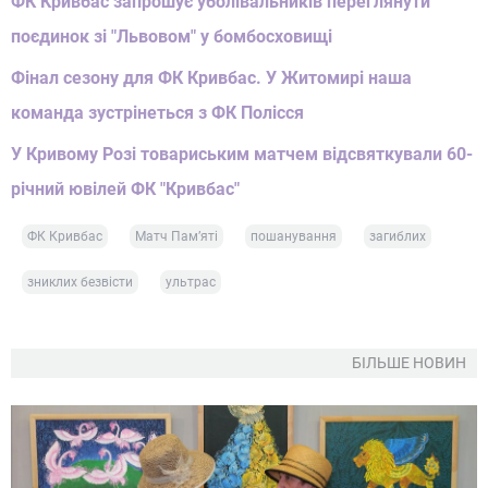
ФК Кривбас запрошує уболівальників переглянути
поєдинок зі "Львовом" у бомбосховищі
Фінал сезону для ФК Кривбас. У Житомирі наша
команда зустрінеться з ФК Полісся
У Кривому Розі товариським матчем відсвяткували 60-
річний ювілей ФК "Кривбас"
ФК Кривбас
Матч Памʼяті
пошанування
загиблих
зниклих безвісти
ультрас
БІЛЬШЕ НОВИН