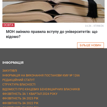
ОСВІТА
14:26 - 07/08/26
МОН змінило правила вступу до університетів: що
відомо?
БІЛЬШЕ НОВИН
ІНФОРМАЦІЯ
ЗАКУПІВЛІ
ІНФОРМАЦІЯ НА ВИКОНАННЯ ПОСТАНОВИ КМУ № 1266
РЕДАКЦІЙНИЙ СТАТУТ
СТРУКТУРА ВЛАСНОСТІ
ВІДОМОСТІ ПРО КІНЦЕВИХ БЕНЕФІЦІАРНИХ ВЛАСНИКІВ
ФІНЗВІТНІСТЬ ЗА 1 КВАРТАЛ 2024 РОКУ
ФІНЗВІТНІСТЬ ЗА 2023 РІК
ФІНЗВІТНІСТЬ ЗА 2022 РІК