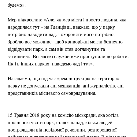
будемо».
Мер підкреслив: «Але, як мер міста і просто людина, яка
народилася тут – на Гданцівці, вважаю, що у парку
потрібно наводити лад. І охороняти його потрібно.
Зроблю все можливе, щоб криворіжці могли безпечно
відвідувати парк, а сам він став доглянутим та
затишним. Всі міські служби вже приступили до роботи.
Як і в інших парках наведемо лад і тут».
Нагадаємо, що під час «реконструкції» на територію
парку не допускали ані мешканців, ані журналістів, ані
представників місцевого самоврядування.
15 Травня 2018 року на комісію міськради, яка хотіла
проінспектувати парк, стався напад, кілька людей
постраждали від невідомої речовини, розпорошеної
найнятою підрядниками "охороною" парку. В цілому на