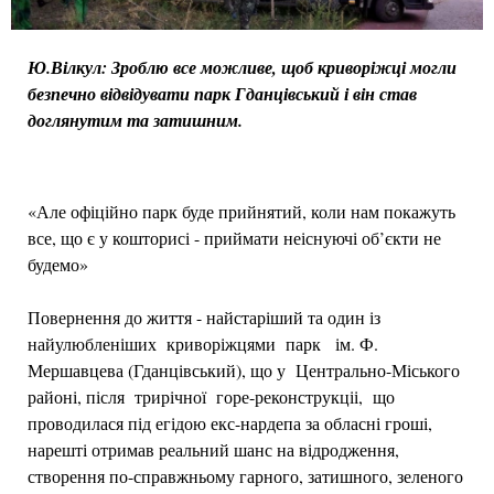
Ю.Вілкул: Зроблю все можливе, щоб криворіжці могли
безпечно відвідувати парк Гданцівський і він став
доглянутим та затишним.
«Але офіційно парк буде прийнятий, коли нам покажуть
все, що є у кошторисі - приймати неіснуючі об’єкти не
будемо»
Повернення до життя - найстаріший та один із
найулюбленіших криворіжцями парк ім. Ф.
Мершавцева (Гданцівський), що у Центрально-Міського
районі, після трирічної горе-реконструкціі, що
проводилася під егідою екс-нардепа за обласні гроші,
нарешті отримав реальний шанс на відродження,
створення по-справжньому гарного, затишного, зеленого