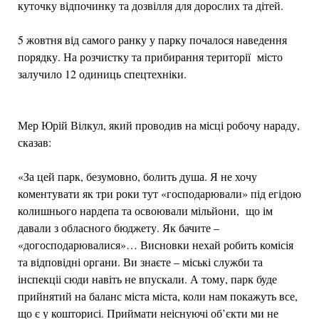
куточку відпочинку та дозвілля для дорослих та дітей.
5 жовтня від самого ранку у парку почалося наведення
порядку. На розчистку та прибирання території місто
залучило 12 одиниць спецтехніки.
Мер Юрій Вілкул, який проводив на місці робочу нараду,
сказав:
«За цей парк, безумовно, болить душа. Я не хочу
коментувати як три роки тут «господарювали» під егідою
колишнього нардепа та освоювали мільйони, що ім
давали з обласного бюджету. Як бачите –
«догосподарювалися»… Висновки нехай робить комісія
та відповідні органи. Ви знаєте – міські служби та
інспекціі сюди навіть не впускали. А тому, парк буде
прийнятий на баланс міста міста, коли нам покажуть все,
що є у кошторисі. Приймати неіснуючі об’єкти ми не