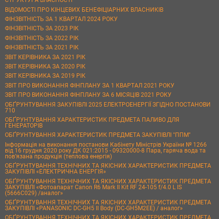
СТРУКТУРА ВЛАСНОСТІ
ВІДОМОСТІ ПРО КІНЦЕВИХ БЕНЕФІЦІАРНИХ ВЛАСНИКІВ
ФІНЗВІТНІСТЬ ЗА 1 КВАРТАЛ 2024 РОКУ
ФІНЗВІТНІСТЬ ЗА 2023 РІК
ФІНЗВІТНІСТЬ ЗА 2022 РІК
ФІНЗВІТНІСТЬ ЗА 2021 РІК
ЗВІТ КЕРІВНИКА ЗА 2021 РІК
ЗВІТ КЕРІВНИКА ЗА 2020 РІК
ЗВІТ КЕРІВНИКА ЗА 2019 РІК
ЗВІТ ПРО ВИКОНАННЯ ФІНПЛАНУ ЗА 1 КВАРТАЛ 2021 РОКУ
ЗВІТ ПРО ВИКОНАННЯ ФІНПЛАНУ ЗА 6 МІСЯЦІВ 2021 РОКУ
ОБҐРУНТУВАННЯ ЗАКУПІВЛІ 2025 ЕЛЕКТРОЕНЕРГІЇ ЗГІДНО ПОСТАНОВИ
710
ОБҐРУНТУВАННЯ ХАРАКТЕРИСТИК ПРЕДМЕТА ПАЛИВО ДЛЯ
ГЕНЕРАТОРІВ
ОБҐРУНТУВАННЯ ХАРАКТЕРИСТИК ПРЕДМЕТА ЗАКУПІВЛІ "ППМ"
Інформація на виконання постанови Кабінету Міністрів України № 1266
від 16 грудня 2020 року ДК 021:2015 - 09320000-8 Пара, гаряча вода та
пов’язана продукція (теплова енергія)
ОБҐРУНТУВАННЯ ТЕХНІЧНИХ ТА ЯКІСНИХ ХАРАКТЕРИСТИК ПРЕДМЕТА
ЗАКУПІВЛІ «ЕЛЕКТРИЧНА ЕНЕРГІЯ»
ОБҐРУНТУВАННЯ ТЕХНІЧНИХ ТА ЯКІСНИХ ХАРАКТЕРИСТИК ПРЕДМЕТА
ЗАКУПІВЛІ «Фотоапарат Canon R6 Mark II Kit RF 24-105 f/4.0 L IS
(5666C029) /аналог»
ОБҐРУНТУВАННЯ ТЕХНІЧНИХ ТА ЯКІСНИХ ХАРАКТЕРИСТИК ПРЕДМЕТА
ЗАКУПІВЛІ «PANASONIC DC-GH5 II Body (DC-GH5M2EE) / аналог»
ОБҐРУНТУВАННЯ ТЕХНІЧНИХ ТА ЯКІСНИХ ХАРАКТЕРИСТИК ПРЕДМЕТА