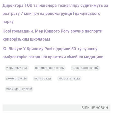
Директора ТОВ та інженера технагляду судитимуть за
розтрату 7 млн грн на реконструкції Гданцівського
парку
Нові громадяни. Мер Кривого Рогу вручив паспорти
криворізьким школярам
Ю. Вілкул: У Кривому Розі відкрили 50-ту сучасну
амбулаторію загальної практики сімейної медицини
у кривому розі
прибирання в парку
парк Гданцівський
реконструкція
юрій вілкул
уборка в парке
парк Гданцевский
БІЛЬШЕ НОВИН