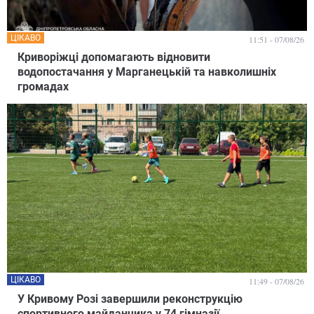
ЦІКАВО
11:51 - 07/08/26
Криворіжці допомагають відновити
водопостачання у Марганецькій та навколишніх
громадах
ЦІКАВО
11:49 - 07/08/26
У Кривому Розі завершили реконструкцію
спортивного майданчика у 74 гімназії