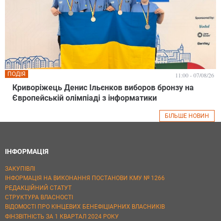
ПОДІЯ
11:00 - 07/08/26
Криворіжець Денис Ільєнков виборов бронзу на
Європейській олімпіаді з інформатики
БІЛЬШЕ НОВИН
ІНФОРМАЦІЯ
ЗАКУПІВЛІ
ІНФОРМАЦІЯ НА ВИКОНАННЯ ПОСТАНОВИ КМУ № 1266
РЕДАКЦІЙНИЙ СТАТУТ
СТРУКТУРА ВЛАСНОСТІ
ВІДОМОСТІ ПРО КІНЦЕВИХ БЕНЕФІЦІАРНИХ ВЛАСНИКІВ
ФІНЗВІТНІСТЬ ЗА 1 КВАРТАЛ 2024 РОКУ