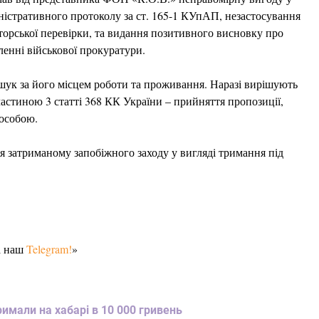
іністративного протоколу за ст. 165-1 КУпАП, незастосування
торської перевірки, та видання позитивного висновку про
енні військової прокуратури.
бшук за його місцем роботи та проживання. Наразі вирішують
астиною 3 статті 368 КК України – прийняття пропозиції,
особою.
 затриманому запобіжного заходу у вигляді тримання під
а наш
Telegram!
»
имали на хабарі в 10 000 гривень