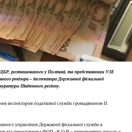
я ДБР, розташованого у Полтаві, та представники УЗЕ
ного ревізора – інспектора Державної фіскальної
куратури Південного регіону.
ння інспектором податкової служби громадянином П.
оловного управління Державної фіскальної служби в
мав від представника ФОП «К.О.В.» неправомірну вигоду у