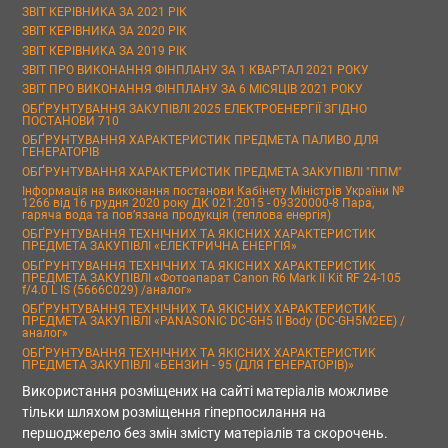
ЗВІТ КЕРІВНИКА ЗА 2021 РІК
ЗВІТ КЕРІВНИКА ЗА 2020 РІК
ЗВІТ КЕРІВНИКА ЗА 2019 РІК
ЗВІТ ПРО ВИКОНАННЯ ФІНПЛАНУ ЗА 1 КВАРТАЛ 2021 РОКУ
ЗВІТ ПРО ВИКОНАННЯ ФІНПЛАНУ ЗА 6 МІСЯЦІВ 2021 РОКУ
ОБҐРУНТУВАННЯ ЗАКУПІВЛІ 2025 ЕЛЕКТРОЕНЕРГІЇ ЗГІДНО
ПОСТАНОВИ 710
ОБҐРУНТУВАННЯ ХАРАКТЕРИСТИК ПРЕДМЕТА ПАЛИВО ДЛЯ
ГЕНЕРАТОРІВ
ОБҐРУНТУВАННЯ ХАРАКТЕРИСТИК ПРЕДМЕТА ЗАКУПІВЛІ "ППМ"
Інформація на виконання постанови Кабінету Міністрів України №
1266 від 16 грудня 2020 року ДК 021:2015 - 09320000-8 Пара,
гаряча вода та пов’язана продукція (теплова енергія)
ОБҐРУНТУВАННЯ ТЕХНІЧНИХ ТА ЯКІСНИХ ХАРАКТЕРИСТИК
ПРЕДМЕТА ЗАКУПІВЛІ «ЕЛЕКТРИЧНА ЕНЕРГІЯ»
ОБҐРУНТУВАННЯ ТЕХНІЧНИХ ТА ЯКІСНИХ ХАРАКТЕРИСТИК
ПРЕДМЕТА ЗАКУПІВЛІ «Фотоапарат Canon R6 Mark II Kit RF 24-105
f/4.0 L IS (5666C029) /аналог»
ОБҐРУНТУВАННЯ ТЕХНІЧНИХ ТА ЯКІСНИХ ХАРАКТЕРИСТИК
ПРЕДМЕТА ЗАКУПІВЛІ «PANASONIC DC-GH5 II Body (DC-GH5M2EE) /
аналог»
ОБҐРУНТУВАННЯ ТЕХНІЧНИХ ТА ЯКІСНИХ ХАРАКТЕРИСТИК
ПРЕДМЕТА ЗАКУПІВЛІ «БЕНЗИН - 95 (ДЛЯ ГЕНЕРАТОРІВ)»
Використання розміщених на сайті матеріалів можливе
тільки шляхом розміщення гіперпосилання на
першоджерело без змін змісту матеріалів та скорочень.