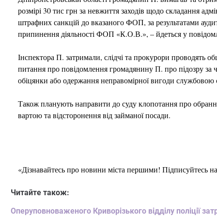
розмірі 30 тис грн за невжиття заходів щодо складання адм
штрафних санкцій до вказаного ФОП, за результатами ауди
припинення діяльності ФОП «К.О.В.», – йдеться у повідомл
Інспектора П. затримали, слідчі та прокурори проводять о
питання про повідомлення громадянину П. про підозру за ч
обіцянки або одержання неправомірної вигоди службовою 
Також планують направити до суду клопотання про обрання
вартою та відсторонення від займаної посади.
«Дізнавайтесь про новини міста першими! Підписуйтесь н
Читайте також:
Оперуповноваженого Криворізького відділу поліції затр