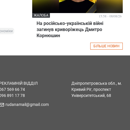
ЖАЛОБА
15:58 - 08/08/26
На російсько-українській війні
загинув криворіжець Дмитро
кономіки
Корнюшин
БІЛЬШЕ НОВИН
РЕКЛАМНІЙ ВІДДІЛ
Дніпропетровська обл., м.
067 569 66 74
Кривий Ріг, проспект
096 891 17 78
Університетський, 68
rudanamail@gmail.com