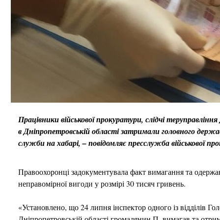
Працівники військової прокуратури, слідчі теруправлінн
в Дніпропетровській області затримали головного держав
служби на хабарі, – повідомляє пресслужба військової про
Правоохоронці задокументувала факт вимагання та одержа
неправомірної вигоди у розмірі 30 тисяч гривень.
«Установлено, що 24 липня інспектор одного із відділів Г
Дніпропетровській області громадянин П. вимагав та отри