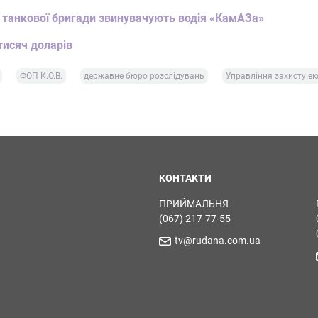
ї танкової бригади звинувачують водія «КамАЗа»
тисяч доларів
ФОП К.О.В.
державне бюро розслідувань
Управління захисту е
КОНТАКТИ
ПРИЙМАЛЬНЯ
(067) 217-77-55
tv@rudana.com.ua