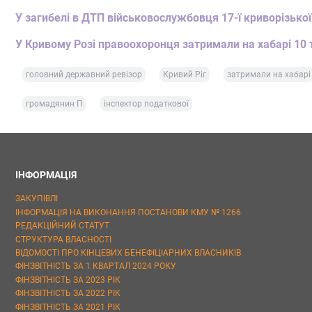
У загибелі в ДТП військовослужбовця 17-ї криворізько
У Кривому Розі правоохоронця затримали на хабарі 10 
головний державний ревізор
Кривий Ріг
затримали на хабарі
громадянин П
інспектор податкової
ІНФОРМАЦІЯ
ЗАКУПІВЛІ
ІНФОРМАЦІЯ НА ВИКОНАННЯ ПОСТАНОВИ КМУ № 1266
РЕДАКЦІЙНИЙ СТАТУТ
СТРУКТУРА ВЛАСНОСТІ
ВІДОМОСТІ ПРО КІНЦЕВИХ БЕНЕФІЦІАРНИХ ВЛАСНИКІВ
ФІНЗВІТНІСТЬ ЗА 1 КВАРТАЛ 2024 РОКУ
ФІНЗВІТНІСТЬ ЗА 2023 РІК
ФІНЗВІТНІСТЬ ЗА 2022 РІК
ФІНЗВІТНІСТЬ ЗА 2021 РІК