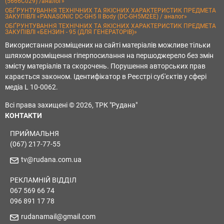
(5666C029) /аналог»
ОБҐРУНТУВАННЯ ТЕХНІЧНИХ ТА ЯКІСНИХ ХАРАКТЕРИСТИК ПРЕДМЕТА
ЗАКУПІВЛІ «PANASONIC DC-GH5 II Body (DC-GH5M2EE) / аналог»
ОБҐРУНТУВАННЯ ТЕХНІЧНИХ ТА ЯКІСНИХ ХАРАКТЕРИСТИК ПРЕДМЕТА
ЗАКУПІВЛІ «БЕНЗИН - 95 (ДЛЯ ГЕНЕРАТОРІВ)»
Використання розміщених на сайті матеріалів можливе тільки
шляхом розміщення гіперпосилання на першоджерело без змін
змісту матеріалів та скорочень. Порушення авторських прав
карається законом. Ідентифікатор в Реєстрі суб'єктів у сфері
медіа L 10-0062.
Всі права захищені © 2026, ТРК "Рудана"
КОНТАКТИ
ПРИЙМАЛЬНЯ
(067) 217-77-55
tv@rudana.com.ua
РЕКЛАМНІЙ ВІДДІЛ
067 569 66 74
096 891 17 78
rudanamail@gmail.com