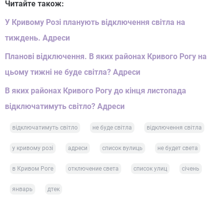
Читайте також:
У Кривому Розі планують відключення світла на
тиждень. Адреси
Планові відключення. В яких районах Кривого Рогу на
цьому тижні не буде світла? Адреси
В яких районах Кривого Рогу до кінця листопада
відключатимуть світло? Адреси
відключатимуть світло
не буде світла
відключення світла
у кривому розі
адреси
список вулиць
не будет света
в Кривом Роге
отключение света
список улиц
січень
январь
дтек